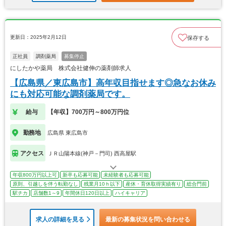
更新日：2025年2月12日
保存する
正社員
調剤薬局
募集停止
にしたかや薬局 株式会社健伸の薬剤師求人
【広島県／東広島市】高年収目指せます◎急なお休み
にも対応可能な調剤薬局です。
給与
【年収】700万円～800万円位
勤務地
広島県 東広島市
アクセス
ＪＲ山陽本線(神戸－門司) 西高屋駅
年収800万円以上可
新卒も応募可能
未経験者も応募可能
原則、引越しを伴う転勤なし
残業月10ｈ以下
産休・育休取得実績有り
総合門前
駅チカ
店舗数1～9
年間休日120日以上
ハイキャリア
求人の詳細を見る
最新の募集状況を問い合わせる