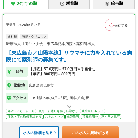
おすすめ順
新着順
給与順
更新日：2026年5月26日
保存する
正社員
病院・クリニック
医療法人社団ヤマナ会 東広島記念病院の薬剤師求人
【東広島市／山陽本線】リウマチに力を入れている病
院にて薬剤師の募集です。
【月収】57.0万円～57.0万円※手当含む
給与
【年収】800万円～800万円
勤務地
広島県 東広島市
アクセス
ＪＲ山陽本線(神戸－門司) 西条(広島)駅
年収800万円以上可
原則、引越しを伴う転勤なし
残業月10ｈ以下
産休・育休取得実績有り
スキルアップ
車通勤可
積極採用中
夏～秋入職可
求人の詳細を見る
この求人に興味がある