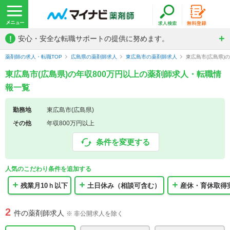
!
安心・安全な転職サポートの提供に努めます。
薬剤師の求人・転職TOP
広島県の薬剤師求人
東広島市の薬剤師求人
東広島市(広島県)
東広島市(広島県)の年収800万円以上の薬剤師求人・転職情
報一覧
勤務地
東広島市(広島県)
その他
年収800万円以上
条件を変更する
人気のこだわり条件を追加する
残業月10ｈ以下
土日休み（相談可含む）
産休・育休取得
2
件の薬剤師求人
※ 非公開求人を除く