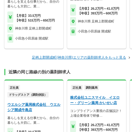
暮らしを支える仕事だから、自分の
暮らしも大切に。業…
【月収】26.2万円～41.0万円
【年収】393万円～600万円
【月収】33.5万円
【年収】515万円～650万円
神奈川県 足柄上郡開成町
神奈川県 足柄上郡開成町
小田急小田原線 開成駅
小田急小田原線 開成駅
足柄上郡開成町(神奈川県)エリアの薬剤師求人をもっと見る
近隣の同じ路線の別の薬剤師求人
正社員
正社員
調剤薬局
ドラッグストア（調剤併設）
株式会社ユニスマイル イエロ
ー・グリーン薬局 かいせい店
ウエルシア薬局株式会社 ウエル
シア開成牛島店
コンプライアンス重視の店舗設計！
上場企業母体で研修…
暮らしを支える仕事だから、自分の
暮らしも大切に。業…
【月収】26.2万円～41.0万円
【年収】393万円～600万円