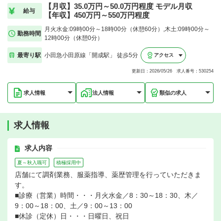
【月収】35.0万円～50.0万円程度 モデル月収
給与
【年収】450万円～550万円程度
月火水金:09時00分～18時00分（休憩60分）,木土:09時00分～
勤務時間
12時00分（休憩0分）
最寄り駅
小田急小田原線「開成駅」 徒歩5分
アクセス
更新日：2026/05/26 求人番号：530254
求人情報
法人情報
類似の求人
求人情報
求人内容
夏～秋入職可
積極採用中
店舗にて調剤業務、服薬指導、薬歴管理を行っていただきま
す。
■診療（営業）時間・・・月火水金／8：30～18：30、木／
9：00～18：00、土／9：00～13：00
■休診（定休）日・・・日曜日、祝日