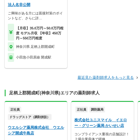
法人名非公開
ご興味がある方には面接対策のポイ
ントなど、さらに詳…
【月収】35.0万円～50.0万円程
度 モデル月収 【年収】450万
円～550万円程度
神奈川県 足柄上郡開成町
小田急小田原線 開成駅
最近見た薬剤師求人をもっと見る
足柄上郡開成町(神奈川県)エリアの薬剤師求人
正社員
正社員
調剤薬局
ドラッグストア（調剤併設）
株式会社ユニスマイル イエロ
ー・グリーン薬局 かいせい店
ウエルシア薬局株式会社 ウエル
シア開成牛島店
コンプライアンス重視の店舗設計！
上場企業母体で研修…