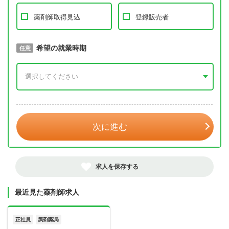
薬剤師取得見込
登録販売者
取得予定年
希望の就業時期
必須
任意
年 3月
次に進む
求人を保存する
最近見た薬剤師求人
正社員
調剤薬局