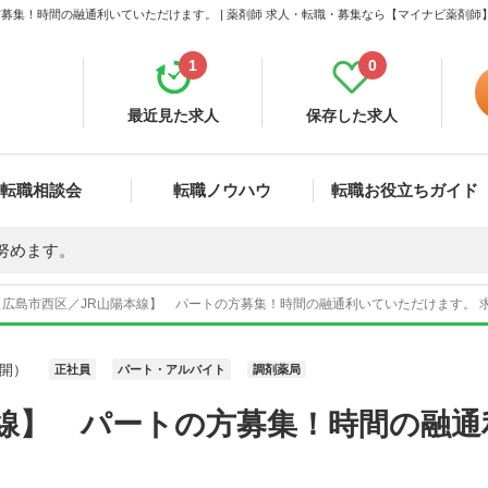
募集！時間の融通利いていただけます。 | 薬剤師 求人・転職・募集なら【マイナビ薬剤師
1
0
最近見た求人
保存した求人
転職相談会
転職ノウハウ
転職お役立ちガイド
努めます。
【広島市西区／JR山陽本線】 パートの方募集！時間の融通利いていただけます。 求人
開）
正社員
パート・アルバイト
調剤薬局
本線】 パートの方募集！時間の融