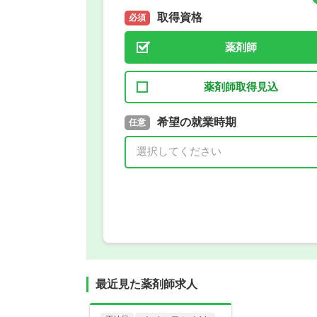
取得資格
必須
薬剤師
薬剤師取得見込
取得予定年
希望の就業時期
必須
任意
年 3月
最近見た薬剤師求人