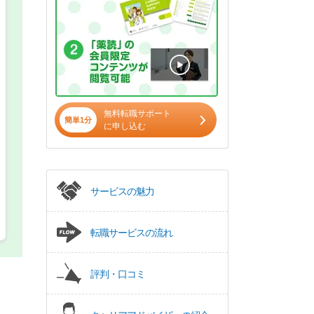
希望の働き方
必須
正社員
パート(週4日～5日)
無料転職サポート
簡単1分
に申し込む
サービスの魅力
転職サービスの流れ
評判・口コミ