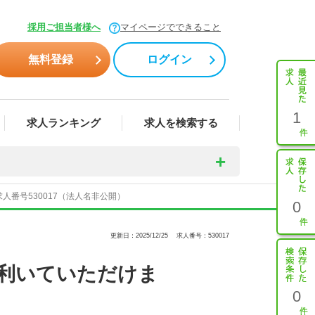
】
採用ご担当者様へ
マイページでできること
無料登録
ログイン
1
求人ランキング
求人を検索する
番号530017（法人名非公開）
0
更新日：2025/12/25
求人番号：530017
通利いていただけま
0