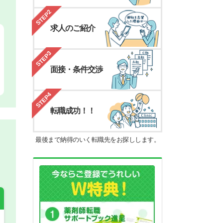
STEP2
求人のご紹介
STEP3
面接・条件交渉
STEP4
転職成功！！
最後まで納得のいく転職先をお探しします。