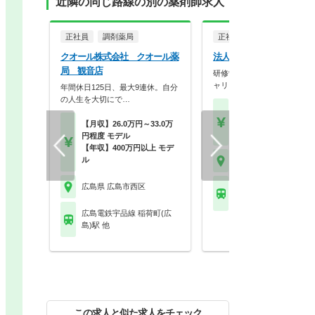
近隣の同じ路線の別の薬剤師求人
正社員
調剤薬局
正社員
調剤薬局
クオール株式会社 クオール薬
法人名非公開
局 観音店
研修制度も充実しております
ャリアアップしたい方…
年間休日125日、最大9連休。自分
の人生を大切にで…
【月収】27.0万円以上 
～モデル
【月収】26.0万円～33.0万
【年収】432万円
円程度 モデル
【年収】400万円以上 モデ
ル
広島県 広島市西区
広島県 広島市西区
ＪＲ山陽本線(神戸－門
横川(広島)駅 他
広島電鉄宇品線 稲荷町(広
島)駅 他
この求人と似た求人をチェック