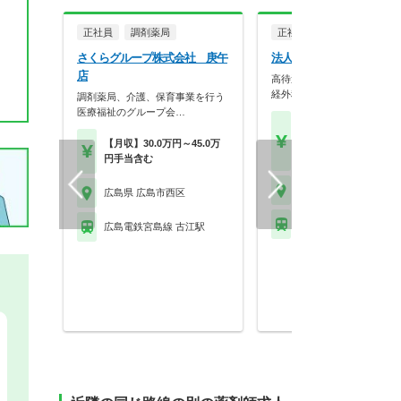
正社員
調剤薬局
正社員
病院・クリニッ
さくらグループ株式会社 庚午
法人名非公開
店
高待遇！高度な医療を学べる
経外科病院です
調剤薬局、介護、保育事業を行う
医療福祉のグループ会…
【月収】27.0万円基本
薬剤師手当（4万）
【月収】30.0万円～45.0万
【年収】400万円
円手当含む
広島県 広島市西区
広島県 広島市西区
広島電鉄宮島線 東高須
広島電鉄宮島線 古江駅