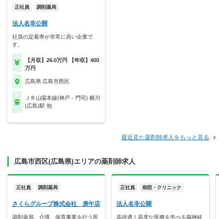
正社員
調剤薬局
法人名非公開
社員の定着率が非常に高い企業で
す。
【月収】26.0万円 【年収】400
万円
広島県 広島市西区
ＪＲ山陽本線(神戸－門司) 横川
(広島)駅 他
最近見た薬剤師求人をもっと見る
広島市西区(広島県)エリアの薬剤師求人
正社員
調剤薬局
正社員
病院・クリニック
さくらグループ株式会社 庚午店
法人名非公開
調剤薬局、介護、保育事業を行う医
高待遇！高度な医療を学べる脳神経