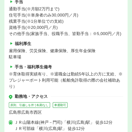
手当
通勤手当(※月額2万円まで)
住宅手当(※単身者のみ30,000円／月)
残業手当(※1分単位での支給)
資格手当(※20,000円／月)
その他手当(家族手当、役職手当、皆勤手当：※5,000円／月)
福利厚生
雇用保険、労災保険、健康保険、厚生年金保険
駐車場
手当・福利厚生備考
※育休取得実績有り、※退職金は勤続5年以上の方に支給、※
プレジャーボート利用可能（船舶免許取得の際の会社補助あ
り）
勤務地・アクセス
原則、引越しを伴う転勤なし
車通勤可
広島県広島市西区
ＪＲ山陽本線(神戸－門司)「横川(広島)駅」 徒歩12分
ＪＲ可部線「横川(広島)駅」 徒歩12分