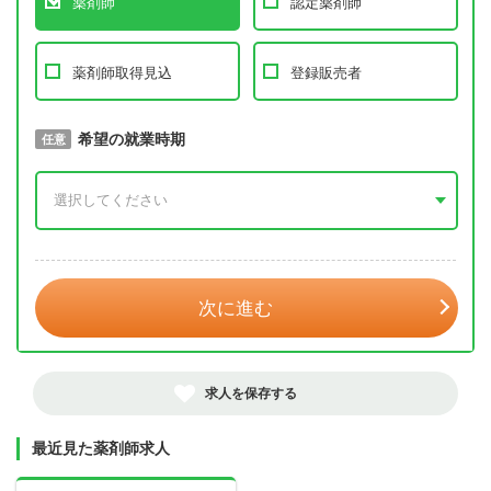
薬剤師
認定薬剤師
薬剤師取得見込
登録販売者
取得予定年
希望の就業時期
必須
任意
年 3月
次に進む
求人を保存する
最近見た薬剤師求人