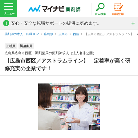
!
安心・安全な転職サポートの提供に努めます。
薬剤師の求人・転職TOP
広島県
広島市
西区
【広島市西区／アストラムライン】 定
正社員
調剤薬局
広島県広島市西区・調剤薬局の薬剤師求人（法人名非公開）
【広島市西区／アストラムライン】 定着率が高く研
修充実の企業です！