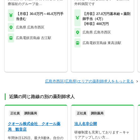
療福祉のグループ会…
外科病院です
【月収】30.0万円～45.0万円手
【月収】27.0万円基本給＋薬剤
当含む
師手当（4万）
【年収】400万円
広島県 広島市西区
広島県 広島市西区
広島電鉄宮島線 古江駅
広島電鉄宮島線 東高須駅
広島市西区(広島県)エリアの薬剤師求人をもっと見る
近隣の同じ路線の別の薬剤師求人
正社員
調剤薬局
正社員
調剤薬局
クオール株式会社 クオール薬
法人名非公開
局 観音店
研修制度も充実しております～キャ
リアアップしたい方…
年間休日125日、最大9連休。自分の