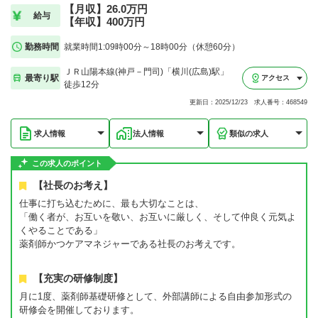
【月収】26.0万円
給与
【年収】400万円
勤務時間
就業時間1:09時00分～18時00分（休憩60分）
ＪＲ山陽本線(神戸－門司)「横川(広島)駅」
最寄り駅
アクセス
徒歩12分
更新日：2025/12/23 求人番号：468549
求人情報
法人情報
類似の求人
この求人のポイント
【社長のお考え】
仕事に打ち込むために、最も大切なことは、
「働く者が、お互いを敬い、お互いに厳しく、そして仲良く元気よ
くやることである」
薬剤師かつケアマネジャーである社長のお考えです。
【充実の研修制度】
月に1度、薬剤師基礎研修として、外部講師による自由参加形式の
研修会を開催しております。