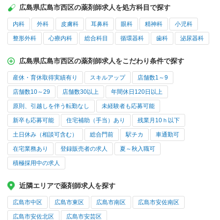
広島県広島市西区の薬剤師求人を処方科目で探す
内科
外科
皮膚科
耳鼻科
眼科
精神科
小児科
整形外科
心療内科
総合科目
循環器科
歯科
泌尿器科
広島県広島市西区の薬剤師求人をこだわり条件で探す
産休・育休取得実績有り
スキルアップ
店舗数1～9
店舗数10～29
店舗数30以上
年間休日120日以上
原則、引越しを伴う転勤なし
未経験者も応募可能
新卒も応募可能
住宅補助（手当）あり
残業月10ｈ以下
土日休み（相談可含む）
総合門前
駅チカ
車通勤可
在宅業務あり
登録販売者の求人
夏～秋入職可
積極採用中の求人
近隣エリアで薬剤師求人を探す
広島市中区
広島市東区
広島市南区
広島市安佐南区
広島市安佐北区
広島市安芸区