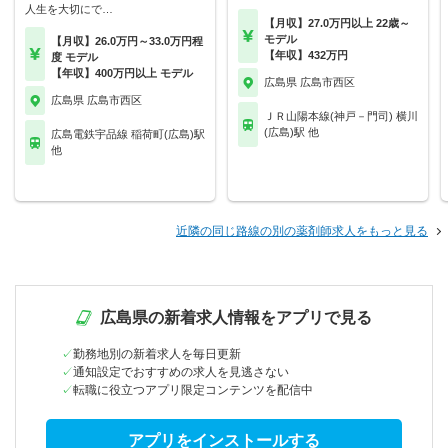
人生を大切にで…
【月収】27.0万円以上 22歳～
モデル
【月収】26.0万円～33.0万円程
【年収】432万円
度 モデル
【年収】400万円以上 モデル
広島県 広島市西区
広島県 広島市西区
ＪＲ山陽本線(神戸－門司) 横川
(広島)駅 他
広島電鉄宇品線 稲荷町(広島)駅
他
近隣の同じ路線の別の薬剤師求人をもっと見る
広島県の新着求人情報をアプリで見る
勤務地別の新着求人を毎日更新
通知設定でおすすめの求人を見逃さない
転職に役立つアプリ限定コンテンツを配信中
アプリをインストールする