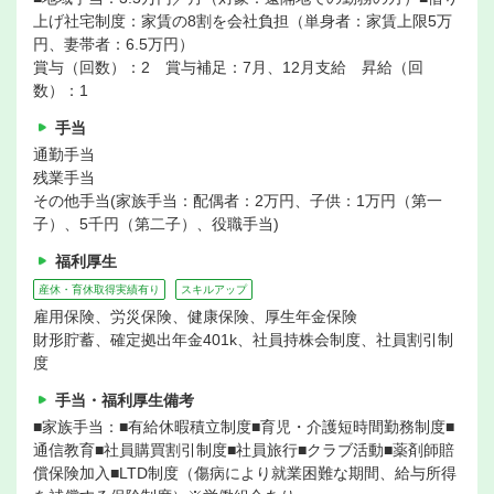
上げ社宅制度：家賃の8割を会社負担（単身者：家賃上限5万
円、妻帯者：6.5万円）
賞与（回数）：2 賞与補足：7月、12月支給 昇給（回
数）：1
手当
通勤手当
残業手当
その他手当(家族手当：配偶者：2万円、子供：1万円（第一
子）、5千円（第二子）、役職手当)
福利厚生
産休・育休取得実績有り
スキルアップ
雇用保険、労災保険、健康保険、厚生年金保険
財形貯蓄、確定拠出年金401k、社員持株会制度、社員割引制
度
手当・福利厚生備考
■家族手当：■有給休暇積立制度■育児・介護短時間勤務制度■
通信教育■社員購買割引制度■社員旅行■クラブ活動■薬剤師賠
償保険加入■LTD制度（傷病により就業困難な期間、給与所得