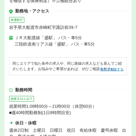
を補償する保険制度）※労働組合あり
勤務地・アクセス
車通勤可
岩手県大船渡市赤崎町字諏訪前39-7
ＪＲ大船渡線「盛駅」 バス・車5分
三陸鉄道南リアス線「盛駅」 バス・車5分
同じエリアで似た条件の求人や、同じ路線の求人なども喜んでご紹
介いたします。お悩みやご希望があれば、ぜひご相談ください。
無料で相談する
勤務時間
残業月10ｈ以下
就業時間1:08時00分～21時00分（休憩60分）
■週40時間勤務制(1日8時間目安)
休日・休暇
週休2日制 土曜日 日曜日 祝日 有給休暇 慶弔休暇 出