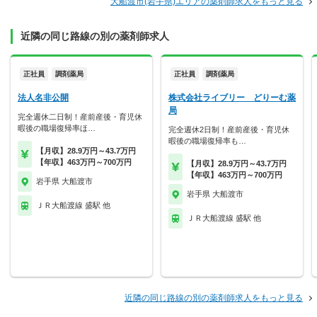
大船渡市(岩手県)エリアの薬剤師求人をもっと見る
近隣の同じ路線の別の薬剤師求人
正社員
調剤薬局
正社員
調剤薬局
法人名非公開
株式会社ライブリー どりーむ薬
局
完全週休二日制！産前産後・育児休
暇後の職場復帰率ほ…
完全週休2日制！産前産後・育児休
暇後の職場復帰率も…
【月収】28.9万円～43.7万円
【年収】463万円～700万円
【月収】28.9万円～43.7万円
【年収】463万円～700万円
岩手県 大船渡市
岩手県 大船渡市
ＪＲ大船渡線 盛駅 他
ＪＲ大船渡線 盛駅 他
近隣の同じ路線の別の薬剤師求人をもっと見る