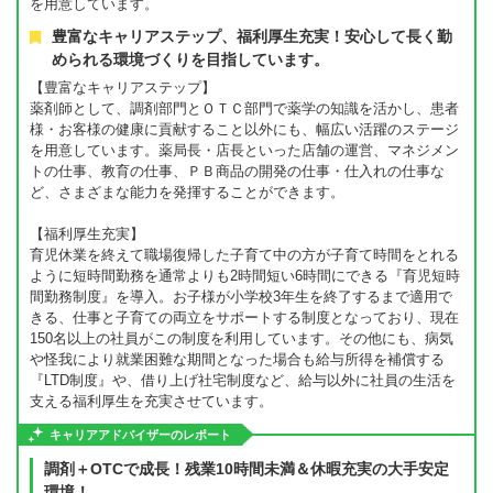
を用意しています。
豊富なキャリアステップ、福利厚生充実！安心して長く勤
められる環境づくりを目指しています。
【豊富なキャリアステップ】
薬剤師として、調剤部門とＯＴＣ部門で薬学の知識を活かし、患者
様・お客様の健康に貢献すること以外にも、幅広い活躍のステージ
を用意しています。薬局長・店長といった店舗の運営、マネジメン
トの仕事、教育の仕事、ＰＢ商品の開発の仕事・仕入れの仕事な
ど、さまざまな能力を発揮することができます。
【福利厚生充実】
育児休業を終えて職場復帰した子育て中の方が子育て時間をとれる
ように短時間勤務を通常よりも2時間短い6時間にできる『育児短時
間勤務制度』を導入。お子様が小学校3年生を終了するまで適用で
きる、仕事と子育ての両立をサポートする制度となっており、現在
150名以上の社員がこの制度を利用しています。その他にも、病気
や怪我により就業困難な期間となった場合も給与所得を補償する
『LTD制度』や、借り上げ社宅制度など、給与以外に社員の生活を
支える福利厚生を充実させています。
キャリアアドバイザーのレポート
調剤＋OTCで成長！残業10時間未満＆休暇充実の大手安定
環境！