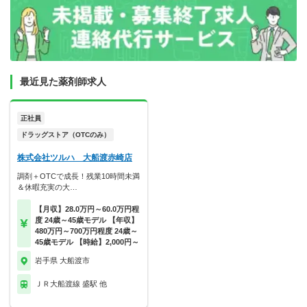
最近見た薬剤師求人
正社員
ドラッグストア（OTCのみ）
株式会社ツルハ 大船渡赤崎店
調剤＋OTCで成長！残業10時間未満
＆休暇充実の大…
【月収】28.0万円～60.0万円程
度 24歳～45歳モデル 【年収】
480万円～700万円程度 24歳～
45歳モデル 【時給】2,000円～
岩手県 大船渡市
ＪＲ大船渡線 盛駅 他