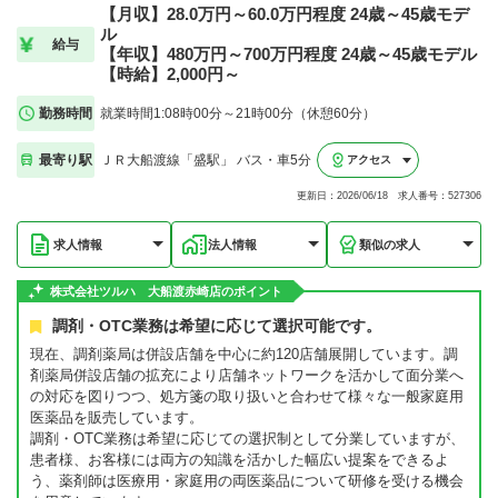
【月収】28.0万円～60.0万円程度 24歳～45歳モデ
ル
給与
【年収】480万円～700万円程度 24歳～45歳モデル
【時給】2,000円～
勤務時間
就業時間1:08時00分～21時00分（休憩60分）
最寄り駅
ＪＲ大船渡線「盛駅」 バス・車5分
アクセス
更新日：2026/06/18 求人番号：527306
求人情報
法人情報
類似の求人
株式会社ツルハ 大船渡赤崎店のポイント
調剤・OTC業務は希望に応じて選択可能です。
現在、調剤薬局は併設店舗を中心に約120店舗展開しています。調
剤薬局併設店舗の拡充により店舗ネットワークを活かして面分業へ
の対応を図りつつ、処方箋の取り扱いと合わせて様々な一般家庭用
医薬品を販売しています。
調剤・OTC業務は希望に応じての選択制として分業していますが、
患者様、お客様には両方の知識を活かした幅広い提案をできるよ
う、薬剤師は医療用・家庭用の両医薬品について研修を受ける機会