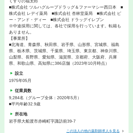
くすりの福太郎
■株式会社 ツルハグループドラッグ＆ファーマシー西日本 ■
株式会社 レデイ薬局 ■株式会社 杏林堂薬局 ■株式会社 ピ
ー・アンド・ディー ■株式会社 ドラッグイレブン
※中途採用に関しては、各社で採用を行っています。転籍も
ありません。
【事業所】
■北海道、青森県、秋田県、岩手県、山形県、宮城県、福島
県、栃木県、茨城県、千葉県、埼玉県、東京都、神奈川県、
山梨県、長野県、愛知県、滋賀県、京都府、大阪府、兵庫
県、和歌山県、高知県に386店舗（2023年10月時点）
設立
1975年05月
従業員数
9,284名（グループ全体：2020年5月）
■平均年齢32.9歳
所在地
岩手県大船渡市赤崎町字諏訪前39-7
この法人の他の薬剤師求人を見る