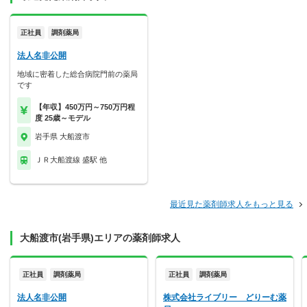
正社員
調剤薬局
法人名非公開
地域に密着した総合病院門前の薬局
です
【年収】450万円～750万円程
度 25歳～モデル
岩手県 大船渡市
ＪＲ大船渡線 盛駅 他
最近見た薬剤師求人をもっと見る
大船渡市(岩手県)エリアの薬剤師求人
正社員
調剤薬局
正社員
調剤薬局
法人名非公開
株式会社ライブリー どりーむ薬