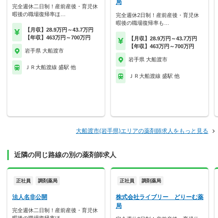
局
完全週休二日制！産前産後・育児休
暇後の職場復帰率ほ…
完全週休2日制！産前産後・育児休
暇後の職場復帰率も…
【月収】28.9万円～43.7万円
【年収】463万円～700万円
【月収】28.9万円～43.7万円
【年収】463万円～700万円
岩手県 大船渡市
岩手県 大船渡市
ＪＲ大船渡線 盛駅 他
ＪＲ大船渡線 盛駅 他
大船渡市(岩手県)エリアの薬剤師求人をもっと見る
近隣の同じ路線の別の薬剤師求人
正社員
調剤薬局
正社員
調剤薬局
法人名非公開
株式会社ライブリー どりーむ薬
局
完全週休二日制！産前産後・育児休