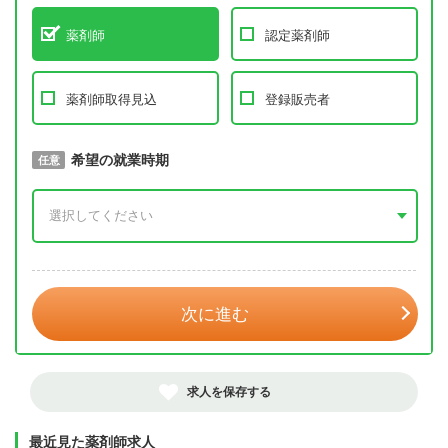
薬剤師
認定薬剤師
薬剤師取得見込
登録販売者
取得予定年
希望の就業時期
必須
任意
年 3月
次に進む
求人を保存する
最近見た薬剤師求人