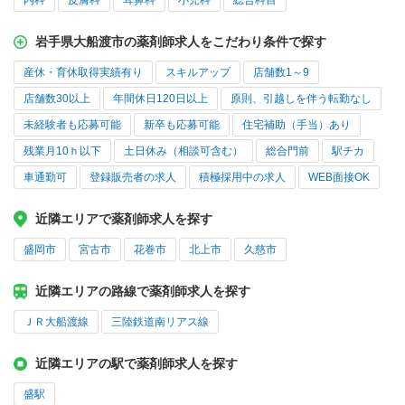
内科
皮膚科
耳鼻科
小児科
総合科目
岩手県大船渡市の薬剤師求人をこだわり条件で探す
産休・育休取得実績有り
スキルアップ
店舗数1～9
店舗数30以上
年間休日120日以上
原則、引越しを伴う転勤なし
未経験者も応募可能
新卒も応募可能
住宅補助（手当）あり
残業月10ｈ以下
土日休み（相談可含む）
総合門前
駅チカ
車通勤可
登録販売者の求人
積極採用中の求人
WEB面接OK
近隣エリアで薬剤師求人を探す
盛岡市
宮古市
花巻市
北上市
久慈市
近隣エリアの路線で薬剤師求人を探す
ＪＲ大船渡線
三陸鉄道南リアス線
近隣エリアの駅で薬剤師求人を探す
盛駅