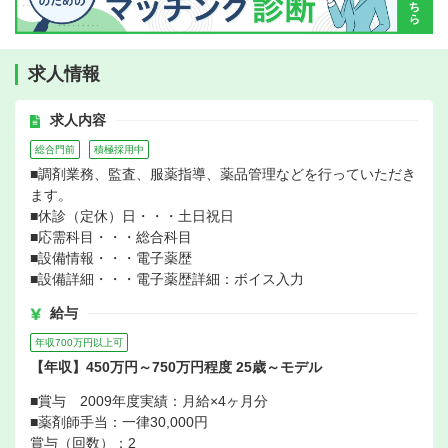
求人情報
求人内容
総合門前
積極採用中
■調剤業務、監査、服薬指導、薬品管理などを行っていただき
ます。
■休診（定休）日・・・土日祝日
■応需科目・・・総合科目
■設備情報・・・電子薬歴
■設備詳細・・・電子薬歴詳細：ボイス入力
給与
年収700万円以上可
【年収】450万円～750万円程度 25歳～モデル
■賞与 2009年度実績：月給×4ヶ月分
■薬剤師手当：一律30,000円
賞与（回数）：2