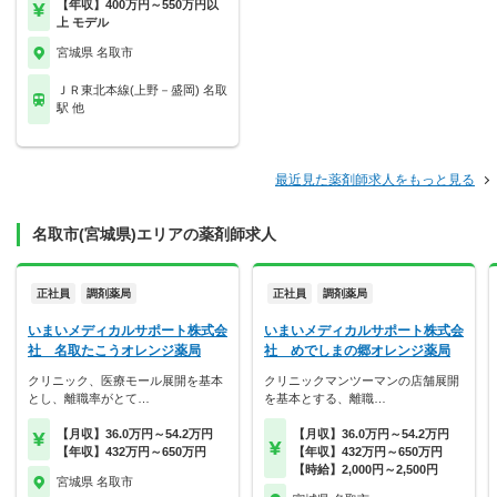
【年収】400万円～550万円以
上 モデル
宮城県 名取市
ＪＲ東北本線(上野－盛岡) 名取
駅 他
最近見た薬剤師求人をもっと見る
名取市(宮城県)エリアの薬剤師求人
正社員
調剤薬局
正社員
調剤薬局
いまいメディカルサポート株式会
いまいメディカルサポート株式会
社 名取たこうオレンジ薬局
社 めでしまの郷オレンジ薬局
クリニック、医療モール展開を基本
クリニックマンツーマンの店舗展開
とし、離職率がとて…
を基本とする、離職…
【月収】36.0万円～54.2万円
【月収】36.0万円～54.2万円
【年収】432万円～650万円
【年収】432万円～650万円
【時給】2,000円～2,500円
宮城県 名取市