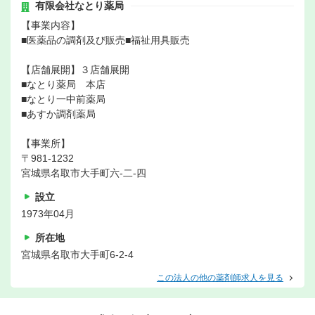
有限会社なとり薬局
【事業内容】
■医薬品の調剤及び販売■福祉用具販売
【店舗展開】３店舗展開
■なとり薬局 本店
■なとり一中前薬局
■あすか調剤薬局
【事業所】
〒981-1232
宮城県名取市大手町六-二-四
設立
1973年04月
所在地
宮城県名取市大手町6‐2‐4
この法人の他の薬剤師求人を見る