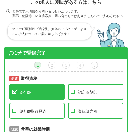
この求人に興味がある方はこちら
無料で求人情報をお問い合わせいただけます。
薬局・病院等への直接応募・問い合わせではありませんのでご安心ください。
マイナビ薬剤師ご登録後、担当のアドバイザーより
この求人についてご案内差し上げます！
1分で登録完了
1
2
3
4
5
取得資格
必須
必須
薬剤師
認定薬剤師
薬剤師取得見込
登録販売者
取得予定年
希望の就業時期
必須
任意