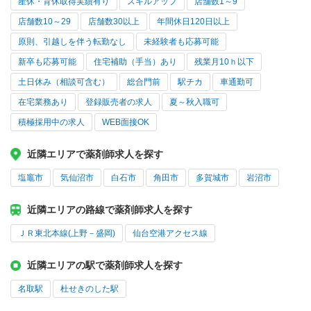
産休・育休取得実績有り
スキルアップ
店舗数1～9
店舗数10～29
店舗数30以上
年間休日120日以上
原則、引越しを伴う転勤なし
未経験者も応募可能
新卒も応募可能
住宅補助（手当）あり
残業月10ｈ以下
土日休み（相談可含む）
総合門前
駅チカ
車通勤可
在宅業務あり
登録販売者の求人
夏～秋入職可
積極採用中の求人
WEB面接OK
近隣エリアで薬剤師求人を探す
塩竈市
気仙沼市
白石市
角田市
多賀城市
岩沼市
近隣エリアの路線で薬剤師求人を探す
ＪＲ東北本線(上野－盛岡)
仙台空港アクセス線
近隣エリアの駅で薬剤師求人を探す
名取駅
杜せきのした駅