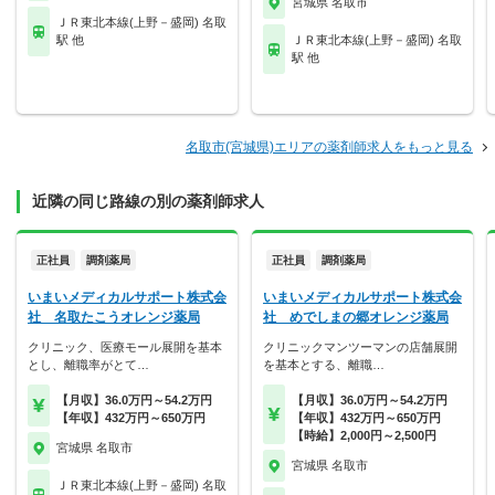
宮城県 名取市
ＪＲ東北本線(上野－盛岡) 名取
駅 他
ＪＲ東北本線(上野－盛岡) 名取
駅 他
名取市(宮城県)エリアの薬剤師求人をもっと見る
近隣の同じ路線の別の薬剤師求人
正社員
調剤薬局
正社員
調剤薬局
いまいメディカルサポート株式会
いまいメディカルサポート株式会
社 名取たこうオレンジ薬局
社 めでしまの郷オレンジ薬局
クリニック、医療モール展開を基本
クリニックマンツーマンの店舗展開
とし、離職率がとて…
を基本とする、離職…
【月収】36.0万円～54.2万円
【月収】36.0万円～54.2万円
【年収】432万円～650万円
【年収】432万円～650万円
【時給】2,000円～2,500円
宮城県 名取市
宮城県 名取市
ＪＲ東北本線(上野－盛岡) 名取