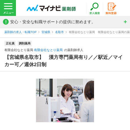
!
安心・安全な転職サポートの提供に努めます。
薬剤師の求人・転職TOP
宮城県
名取市
有限会社なとり薬局 有限会社なとり薬局の薬
正社員
調剤薬局
有限会社なとり薬局
有限会社なとり薬局
の薬剤師求人
【宮城県名取市】 漢方専門薬局有り／／駅近／マイ
カー可／週休2日制