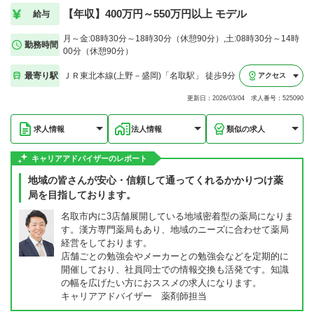
【年収】400万円～550万円以上 モデル
給与
月～金:08時30分～18時30分（休憩90分）,土:08時30分～14時
勤務時間
00分（休憩90分）
最寄り駅
ＪＲ東北本線(上野－盛岡)「名取駅」 徒歩9分
アクセス
更新日：2026/03/04 求人番号：525090
求人情報
法人情報
類似の求人
キャリアアドバイザーのレポート
地域の皆さんが安心・信頼して通ってくれるかかりつけ薬
局を目指しております。
名取市内に3店舗展開している地域密着型の薬局になりま
す。漢方専門薬局もあり、地域のニーズに合わせて薬局
経営をしております。
店舗ごとの勉強会やメーカーとの勉強会などを定期的に
開催しており、社員同士での情報交換も活発です。知識
の幅を広げたい方におススメの求人になります。
キャリアアドバイザー 薬剤師担当