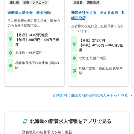
正社員
病院・クリニック
正社員
調剤薬局
医療法人愛全会 愛全病院
株式会社そえる そえる薬局 札
幌川沿店
常に患者様の満足度を考え、暖かみ
のある愛全病院で薬…
患者様の視点に立った薬局作りを行
っています。
【月収】24.0万円程度
【年収】390万円～550万円程
【月収】27.5万円
度
【年収】420万円～604万円程
度
北海道 札幌市南区
北海道 札幌市南区
札幌市営地下鉄南北線 真駒内
駅
札幌市営地下鉄南北線 真駒内
駅
近隣の同じ路線の別の薬剤師求人をもっと見る
北海道の新着求人情報をアプリで見る
勤務地別の新着求人を毎日更新