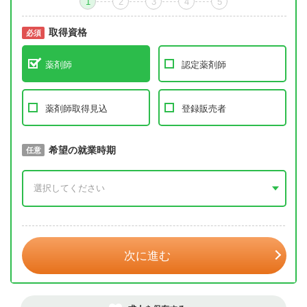
1
2
3
4
5
取得資格
必須
必須
薬剤師
認定薬剤師
薬剤師取得見込
登録販売者
取得予定年
希望の就業時期
必須
任意
年 3月
次に進む