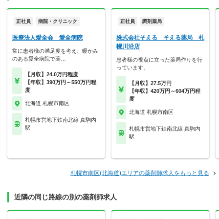
正社員
病院・クリニック
正社員
調剤薬局
医療法人愛全会 愛全病院
株式会社そえる そえる薬局 札
幌川沿店
常に患者様の満足度を考え、暖かみ
のある愛全病院で薬…
患者様の視点に立った薬局作りを行
っています。
【月収】24.0万円程度
【年収】390万円～550万円程
【月収】27.5万円
度
【年収】420万円～604万円程
度
北海道 札幌市南区
北海道 札幌市南区
札幌市営地下鉄南北線 真駒内
駅
札幌市営地下鉄南北線 真駒内
駅
札幌市南区(北海道)エリアの薬剤師求人をもっと見る
近隣の同じ路線の別の薬剤師求人