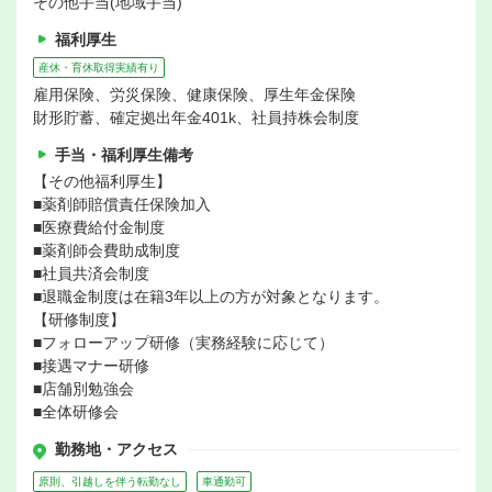
その他手当(地域手当)
福利厚生
産休・育休取得実績有り
雇用保険、労災保険、健康保険、厚生年金保険
財形貯蓄、確定拠出年金401k、社員持株会制度
手当・福利厚生備考
【その他福利厚生】
■薬剤師賠償責任保険加入
■医療費給付金制度
■薬剤師会費助成制度
■社員共済会制度
■退職金制度は在籍3年以上の方が対象となります。
【研修制度】
■フォローアップ研修（実務経験に応じて）
■接遇マナー研修
■店舗別勉強会
■全体研修会
勤務地・アクセス
原則、引越しを伴う転勤なし
車通勤可