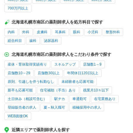
700万円以上
北海道札幌市南区の薬剤師求人を処方科目で探す
内科
外科
皮膚科
耳鼻科
眼科
小児科
整形外科
総合科目
歯科
泌尿器科
北海道札幌市南区の薬剤師求人をこだわり条件で探す
産休・育休取得実績有り
スキルアップ
店舗数1～9
店舗数10～29
店舗数30以上
年間休日120日以上
原則、引越しを伴う転勤なし
未経験者も応募可能
新卒も応募可能
住宅補助（手当）あり
残業月10ｈ以下
土日休み（相談可含む）
駅チカ
車通勤可
在宅業務あり
登録販売者の求人
夏～秋入職可
積極採用中の求人
WEB面接OK
近隣エリアで薬剤師求人を探す