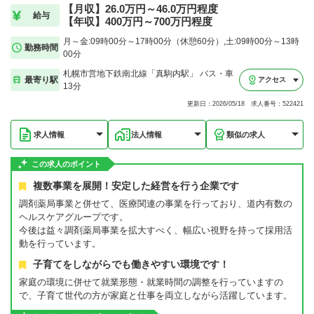
【月収】26.0万円～46.0万円程度
給与
【年収】400万円～700万円程度
月～金:09時00分～17時00分（休憩60分）,土:09時00分～13時
勤務時間
00分
札幌市営地下鉄南北線「真駒内駅」 バス・車
最寄り駅
アクセス
13分
更新日：2026/05/18 求人番号：522421
求人情報
法人情報
類似の求人
この求人のポイント
複数事業を展開！安定した経営を行う企業です
調剤薬局事業と併せて、医療関連の事業を行っており、道内有数の
ヘルスケアグループです。
今後は益々調剤薬局事業を拡大すべく、幅広い視野を持って採用活
動を行っています。
子育てをしながらでも働きやすい環境です！
家庭の環境に併せて就業形態・就業時間の調整を行っていますの
で、子育て世代の方が家庭と仕事を両立しながら活躍しています。