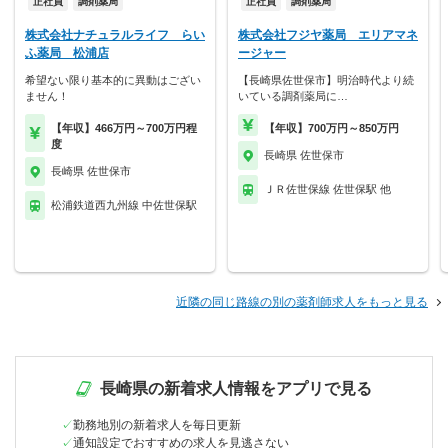
正社員
調剤薬局
正社員
調剤薬局
株式会社ナチュラルライフ らい
株式会社フジヤ薬局 エリアマネ
ふ薬局 松浦店
ージャー
希望ない限り基本的に異動はござい
【長崎県佐世保市】明治時代より続
ません！
いている調剤薬局に…
【年収】466万円～700万円程
【年収】700万円～850万円
度
長崎県 佐世保市
長崎県 佐世保市
ＪＲ佐世保線 佐世保駅 他
松浦鉄道西九州線 中佐世保駅
近隣の同じ路線の別の薬剤師求人をもっと見る
長崎県の新着求人情報をアプリで見る
勤務地別の新着求人を毎日更新
通知設定でおすすめの求人を見逃さない