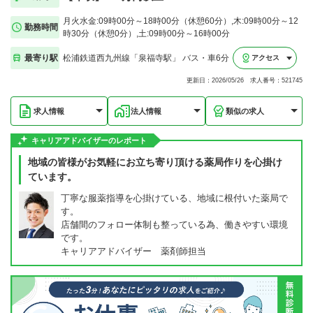
月火水金:09時00分～18時00分（休憩60分）,木:09時00分～12
勤務時間
時30分（休憩0分）,土:09時00分～16時00分
最寄り駅
松浦鉄道西九州線「泉福寺駅」 バス・車6分
アクセス
更新日：2026/05/26 求人番号：521745
求人情報
法人情報
類似の求人
キャリアアドバイザーのレポート
地域の皆様がお気軽にお立ち寄り頂ける薬局作りを心掛け
ています。
丁寧な服薬指導を心掛けている、地域に根付いた薬局で
す。
店舗間のフォロー体制も整っている為、働きやすい環境
です。
キャリアアドバイザー 薬剤師担当