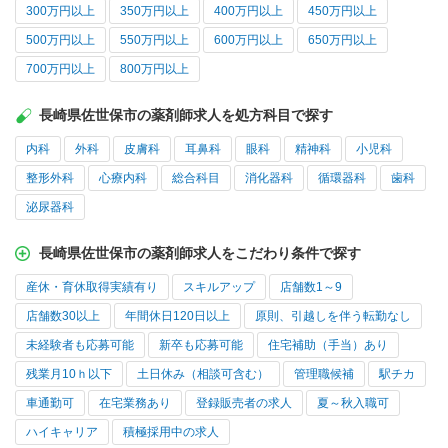
300万円以上
350万円以上
400万円以上
450万円以上
500万円以上
550万円以上
600万円以上
650万円以上
700万円以上
800万円以上
長崎県佐世保市の薬剤師求人を処方科目で探す
内科
外科
皮膚科
耳鼻科
眼科
精神科
小児科
整形外科
心療内科
総合科目
消化器科
循環器科
歯科
泌尿器科
長崎県佐世保市の薬剤師求人をこだわり条件で探す
産休・育休取得実績有り
スキルアップ
店舗数1～9
店舗数30以上
年間休日120日以上
原則、引越しを伴う転勤なし
未経験者も応募可能
新卒も応募可能
住宅補助（手当）あり
残業月10ｈ以下
土日休み（相談可含む）
管理職候補
駅チカ
車通勤可
在宅業務あり
登録販売者の求人
夏～秋入職可
ハイキャリア
積極採用中の求人