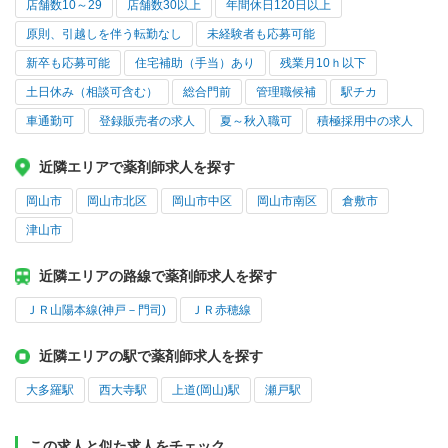
店舗数10～29
店舗数30以上
年間休日120日以上
原則、引越しを伴う転勤なし
未経験者も応募可能
新卒も応募可能
住宅補助（手当）あり
残業月10ｈ以下
土日休み（相談可含む）
総合門前
管理職候補
駅チカ
車通勤可
登録販売者の求人
夏～秋入職可
積極採用中の求人
近隣エリアで薬剤師求人を探す
岡山市
岡山市北区
岡山市中区
岡山市南区
倉敷市
津山市
近隣エリアの路線で薬剤師求人を探す
ＪＲ山陽本線(神戸－門司)
ＪＲ赤穂線
近隣エリアの駅で薬剤師求人を探す
大多羅駅
西大寺駅
上道(岡山)駅
瀬戸駅
この求人と似た求人をチェック