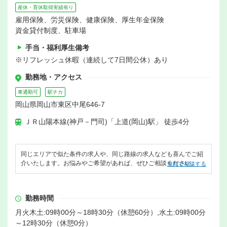
産休・育休取得実績有り
雇用保険、労災保険、健康保険、厚生年金保険
資金貸付制度、駐車場
手当・福利厚生備考
※リフレッシュ休暇（連続して7日間公休）あり
勤務地・アクセス
車通勤可
駅チカ
岡山県岡山市東区中尾646-7
ＪＲ山陽本線(神戸－門司)「上道(岡山)駅」 徒歩4分
同じエリアで似た条件の求人や、同じ路線の求人なども喜んでご紹
介いたします。お悩みやご希望があれば、ぜひご相談ください。
無料で相談する
勤務時間
月火木土:09時00分～18時30分（休憩60分）,水土:09時00分
～12時30分（休憩0分）