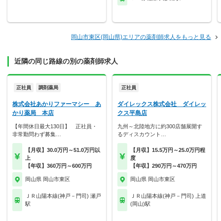
岡山市東区(岡山県)エリアの薬剤師求人をもっと見る
近隣の同じ路線の別の薬剤師求人
正社員
調剤薬局
正社員
株式会社あかりファーマシー あ
ダイレックス株式会社 ダイレッ
かり薬局 本店
クス平島店
【年間休日最大130日】 正社員・
九州～北陸地方に約300店舗展開す
非常勤問わず募集…
るディスカウント…
【月収】30.0万円～51.0万円以
【月収】15.5万円～25.0万円程
上
度
【年収】360万円～600万円
【年収】290万円～470万円
岡山県 岡山市東区
岡山県 岡山市東区
ＪＲ山陽本線(神戸－門司) 瀬戸
ＪＲ山陽本線(神戸－門司) 上道
駅
(岡山)駅