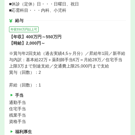
■休診（定休）日・・・日曜日、祝日
■応需科目・・・内科、小児科
給与
年収550万円以上可
【年収】400万円～550万円
【時給】2,000円～
※賞与年2回支給（過去実績4,5ヶ月分）／昇給年1回／新卒給
与内訳：基本給22万＋薬剤師手当6万＝月給28万／住宅手当
上限3万まで別途支給／交通費上限25,000円まで支給
賞与（回数）：2
昇給（回数）：1
手当
通勤手当
住宅手当
残業手当
資格手当
福利厚生