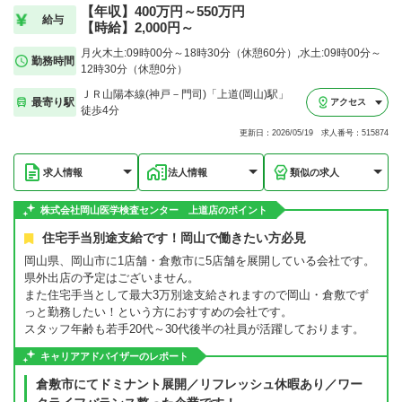
【年収】400万円～550万円
給与
【時給】2,000円～
月火木土:09時00分～18時30分（休憩60分）,水土:09時00分～
勤務時間
12時30分（休憩0分）
ＪＲ山陽本線(神戸－門司)「上道(岡山)駅」
最寄り駅
アクセス
徒歩4分
更新日：2026/05/19 求人番号：515874
求人情報
法人情報
類似の求人
株式会社岡山医学検査センター 上道店のポイント
住宅手当別途支給です！岡山で働きたい方必見
岡山県、岡山市に1店舗・倉敷市に5店舗を展開している会社です。
県外出店の予定はございません。
また住宅手当として最大3万別途支給されますので岡山・倉敷でず
っと勤務したい！という方におすすめの会社です。
スタッフ年齢も若手20代～30代後半の社員が活躍しております。
キャリアアドバイザーのレポート
倉敷市にてドミナント展開／リフレッシュ休暇あり／ワー