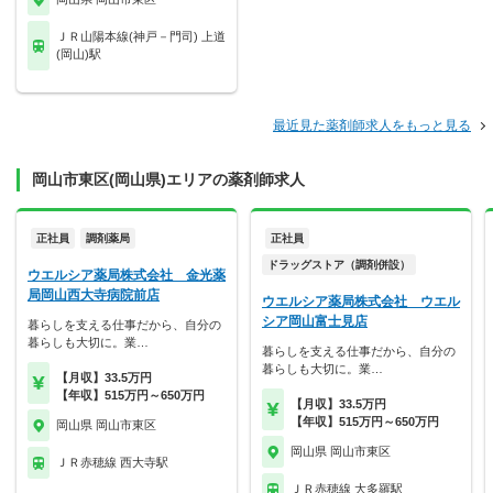
ＪＲ山陽本線(神戸－門司) 上道
(岡山)駅
最近見た薬剤師求人をもっと見る
岡山市東区(岡山県)エリアの薬剤師求人
正社員
調剤薬局
正社員
ドラッグストア（調剤併設）
ウエルシア薬局株式会社 金光薬
局岡山西大寺病院前店
ウエルシア薬局株式会社 ウエル
シア岡山富士見店
暮らしを支える仕事だから、自分の
暮らしも大切に。業…
暮らしを支える仕事だから、自分の
暮らしも大切に。業…
【月収】33.5万円
【年収】515万円～650万円
【月収】33.5万円
【年収】515万円～650万円
岡山県 岡山市東区
岡山県 岡山市東区
ＪＲ赤穂線 西大寺駅
ＪＲ赤穂線 大多羅駅