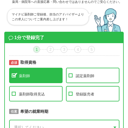
薬局・病院等への直接応募・問い合わせではありませんのでご安心ください。
マイナビ薬剤師ご登録後、担当のアドバイザーより
この求人についてご案内差し上げます！
1分で登録完了
1
2
3
4
5
取得資格
必須
必須
薬剤師
認定薬剤師
薬剤師取得見込
登録販売者
取得予定年
希望の就業時期
必須
任意