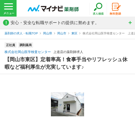
!
安心・安全な転職サポートの提供に努めます。
薬剤師の求人・転職TOP
岡山県
岡山市
東区
株式会社岡山医学検査センター 上道
正社員
調剤薬局
株式会社岡山医学検査センター
上道店の薬剤師求人
【岡山市東区】定着率高！食事手当やリフレッシュ休
暇など福利厚生が充実しています♪