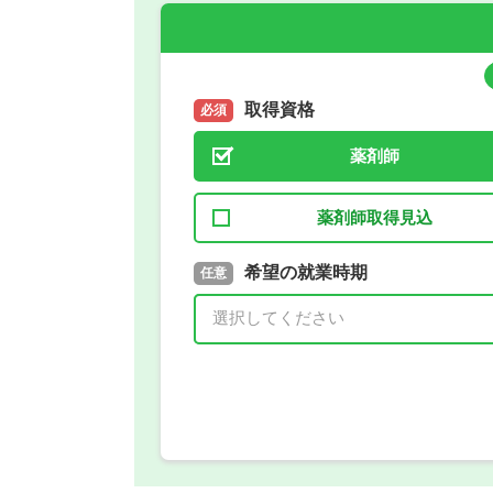
取得資格
必須
薬剤師
薬剤師取得見込
取得予定年
希望の就業時期
必須
任意
年 3月