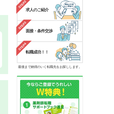
STEP2
求人のご紹介
STEP3
面接・条件交渉
STEP4
転職成功！！
最後まで納得のいく転職先をお探しします。