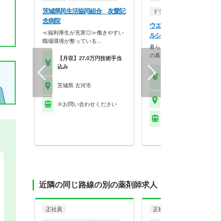
茨城県民生活協同組合 友愛記
ドラッグストア（調剤併設
念病院
ウエルシア薬局株式会社 
≪福利厚生が充実◎≫働きやすい
ルシア茨城総和店
職場環境が整っている…
暮らしを支える仕事だから、
の暮らしも大切に。業…
【月収】27.0万円技術手当
込み
【月収】33.5万円
【年収】515万円～65
茨城県 古河市
茨城県 古河市
※お問い合わせください
※お問い合わせくださ
近隣の同じ路線の別の薬剤師求人
正社員
正社員