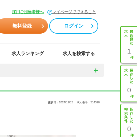
採用ご担当者様へ
マイページでできること
無料登録
ログイン
1
求人ランキング
求人を検索する
0
更新日：2024/11/15
求人番号：514328
0