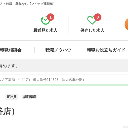
 求人・転職・募集なら【マイナビ薬剤師】
1
0
最近見た求人
保存した求人
転職相談会
転職ノウハウ
転職お役立ちガイド
努めます。
ノ下薬局 牛谷店） 求人番号514328（法人名非公開）
正社員
調剤薬局
谷店）