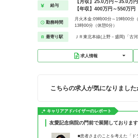
【月収】25.0万円～35.0万円
給与
【年収】400万円～550万円
月火木金:09時00分～19時00分（
勤務時間
13時00分（休憩0分）
最寄り駅
ＪＲ東北本線(上野－盛岡)「古河
求人情報
こちらの求人が気になりました
キャリアアドバイザーのレポート
友愛記念病院の門前で展開しております
■患者さまのことを考えた「ド