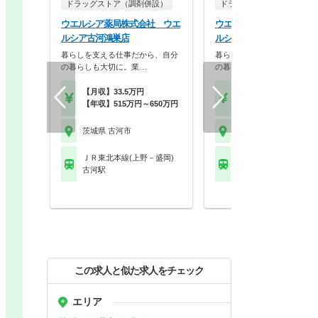
ドラッグストア（調剤併設）
ドラッグストア（調剤併設
ウエルシア薬局株式会社 ウエ
ウエルシア薬局株式会社 
ルシア古河鴻巣店
ルシア古河総和店
暮らしを支える仕事だから、自分
暮らしを支える仕事だから、
の暮らしも大切に。業…
の暮らしも大切に。業…
【月収】33.5万円
【月収】33.5万円
【年収】515万円～650万円
【年収】515万円～65
茨城県 古河市
茨城県 古河市
ＪＲ東北本線(上野－盛岡)
ＪＲ東北本線(上野－盛
古河駅
古河駅
この求人と似た求人をチェック
エリア