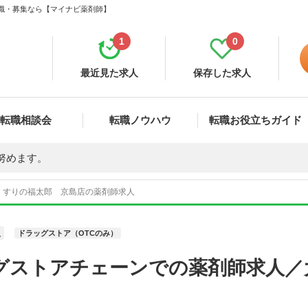
転職・募集なら【マイナビ薬剤師】
1
0
最近見た求人
保存した求人
転職相談会
転職ノウハウ
転職お役立ちガイド
努めます。
くすりの福太郎 京島店の薬剤師求人
員
ドラッグストア（OTCのみ）
グストアチェーンでの薬剤師求人／
。