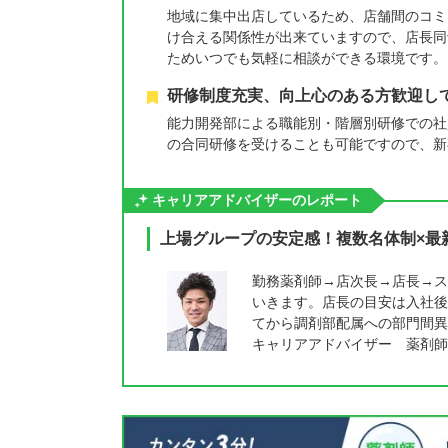
地域に集中出店しているため、店舗間のコミ
け合える関係性が出来ていますので、店長同
ためいつでも気軽に相談ができる環境です。
研修制度充実、向上心のある方歓迎し
能力開発部による職能別・階層別研修での社
の合同研修を受けることも可能ですので、新
キャリアアドバイザーのレポート
上場グループの安定感！複数名体制×最
勤務薬剤師→店次長→店長→ス
いきます。店長の目安は入社後
てから調剤部配属への部門間異
キャリアアドバイザー 薬剤師