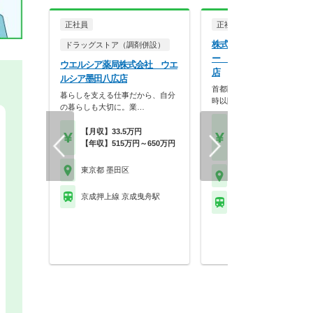
正社員
正社員
調剤薬局
株式会社クリエイトエス・
ドラッグストア（調剤併設）
ー クリエイト薬局 墨田
ウエルシア薬局株式会社 ウエ
店
ルシア墨田八広店
首都圏中心で経営基盤も安定
暮らしを支える仕事だから、自分
時以降・日曜開局も…
の暮らしも大切に。業…
【月収】34.5万円～50.
【月収】33.5万円
円
【年収】515万円～650万円
【年収】510万円～65
東京都 墨田区
東京都 墨田区
京成押上線 京成曳舟駅
東武伊勢崎線 押上駅 