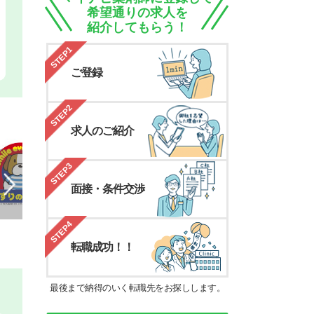
希望通りの求人を
紹介してもらう！
STEP1
ご登録
STEP2
求人のご紹介
STEP3
面接・条件交渉
STEP4
転職成功！！
最後まで納得のいく転職先をお探しします。