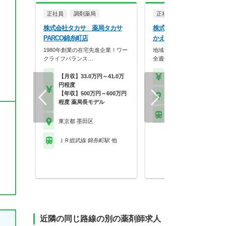
正社員
調剤薬局
正社員
調剤薬局
株式会社タカサ 薬局タカサ
株式会社カラーファーマ
PARCO錦糸町店
かえで薬局 八広店
1980年創業の在宅先進企業！ワー
地域に根付いた調剤薬局です
クライフバランス…
全週休二日制で働きや…
【月収】33.0万円～41.0万
【年収】420万円～62
円程度
【年収】500万円～600万円
東京都 墨田区
程度 薬局長モデル
東武伊勢崎線 曳舟駅 
東京都 墨田区
ＪＲ総武線 錦糸町駅 他
近隣の同じ路線の別の薬剤師求人