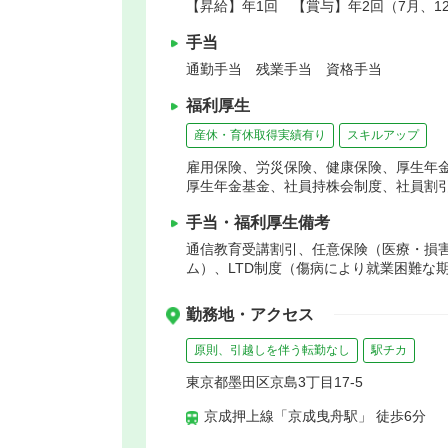
【昇給】年1回 【賞与】年2回（7月、1
手当
通勤手当 残業手当 資格手当
福利厚生
産休・育休取得実績有り
スキルアップ
雇用保険、労災保険、健康保険、厚生年
厚生年金基金、社員持株会制度、社員割
手当・福利厚生備考
通信教育受講割引、任意保険（医療・損
ム）、LTD制度（傷病により就業困難な
勤務地・アクセス
原則、引越しを伴う転勤なし
駅チカ
東京都墨田区京島3丁目17-5
京成押上線「京成曳舟駅」 徒歩6分