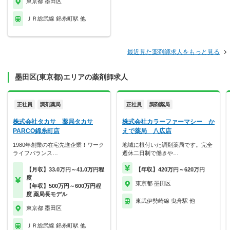
東京都 墨田区
ＪＲ総武線 錦糸町駅 他
最近見た薬剤師求人をもっと見る
墨田区(東京都)エリアの薬剤師求人
正社員
調剤薬局
正社員
調剤薬局
株式会社タカサ 薬局タカサ
株式会社カラーファーマシー か
PARCO錦糸町店
えで薬局 八広店
1980年創業の在宅先進企業！ワーク
地域に根付いた調剤薬局です。完全
ライフバランス…
週休二日制で働きや…
【月収】33.0万円～41.0万円程
【年収】420万円～620万円
度
東京都 墨田区
【年収】500万円～600万円程
度 薬局長モデル
東武伊勢崎線 曳舟駅 他
東京都 墨田区
ＪＲ総武線 錦糸町駅 他