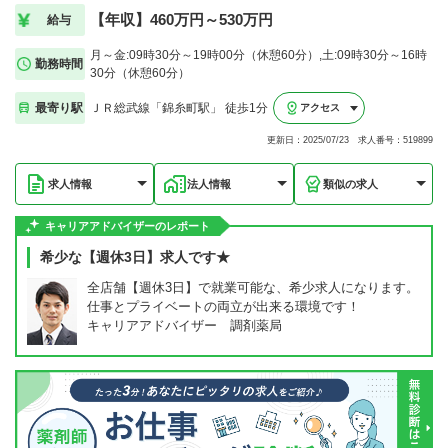
【年収】460万円～530万円
給与
月～金:09時30分～19時00分（休憩60分）,土:09時30分～16時
勤務時間
30分（休憩60分）
最寄り駅
ＪＲ総武線「錦糸町駅」 徒歩1分
アクセス
更新日：2025/07/23 求人番号：519899
求人情報
法人情報
類似の求人
キャリアアドバイザーのレポート
希少な【週休3日】求人です★
全店舗【週休3日】で就業可能な、希少求人になります。
仕事とプライベートの両立が出来る環境です！
キャリアアドバイザー 調剤薬局