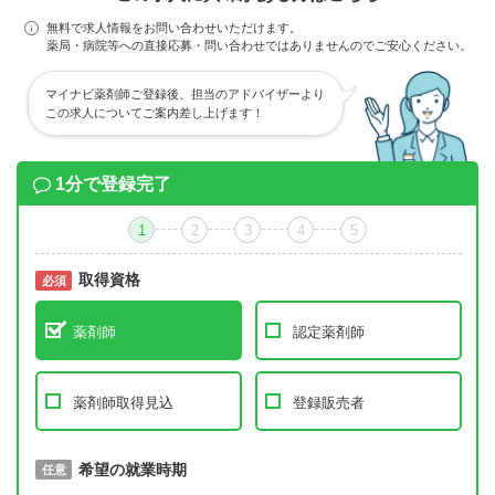
無料で求人情報をお問い合わせいただけます。
薬局・病院等への直接応募・問い合わせではありませんのでご安心ください。
マイナビ薬剤師ご登録後、担当のアドバイザーより
この求人についてご案内差し上げます！
1分で登録完了
1
2
3
4
5
取得資格
必須
必須
薬剤師
認定薬剤師
薬剤師取得見込
登録販売者
取得予定年
希望の就業時期
必須
任意