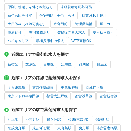
原則、引越しを伴う転勤なし
未経験者も応募可能
新卒も応募可能
住宅補助（手当）あり
残業月10ｈ以下
土日休み（相談可含む）
総合門前
管理職候補
駅チカ
車通勤可
在宅業務あり
登録販売者の求人
夏～秋入職可
ハイキャリア
積極採用中の求人
WEB面接OK
近隣エリアで薬剤師求人を探す
新宿区
文京区
台東区
江東区
品川区
目黒区
近隣エリアの路線で薬剤師求人を探す
ＪＲ総武線
東武伊勢崎線
東武亀戸線
京成押上線
東京メトロ半蔵門線
都営大江戸線
都営浅草線
都営新宿線
近隣エリアの駅で薬剤師求人を探す
押上駅
小村井駅
鐘ケ淵駅
菊川(東京)駅
錦糸町駅
京成曳舟駅
東あずま駅
東向島駅
曳舟駅
本所吾妻橋駅