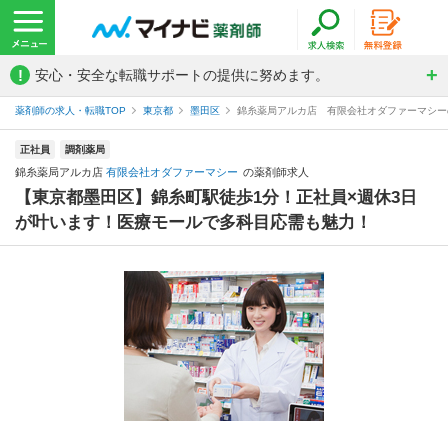
!
安心・安全な転職サポートの提供に努めます。
薬剤師の求人・転職TOP
東京都
墨田区
錦糸薬局アルカ店 有限会社オダファーマシー
正社員
調剤薬局
錦糸薬局アルカ店
有限会社オダファーマシー
の薬剤師求人
【東京都墨田区】錦糸町駅徒歩1分！正社員×週休3日
が叶います！医療モールで多科目応需も魅力！