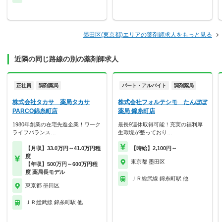
墨田区(東京都)エリアの薬剤師求人をもっと見る
近隣の同じ路線の別の薬剤師求人
正社員
調剤薬局
パート・アルバイト
調剤薬局
株式会社タカサ 薬局タカサ
株式会社フォルテシモ たんぽぽ
PARCO錦糸町店
薬局 錦糸町店
1980年創業の在宅先進企業！ワーク
最長9連休取得可能！充実の福利厚
ライフバランス…
生環境が整っており…
【月収】33.0万円～41.0万円程
【時給】2,100円～
度
東京都 墨田区
【年収】500万円～600万円程
度 薬局長モデル
ＪＲ総武線 錦糸町駅 他
東京都 墨田区
ＪＲ総武線 錦糸町駅 他