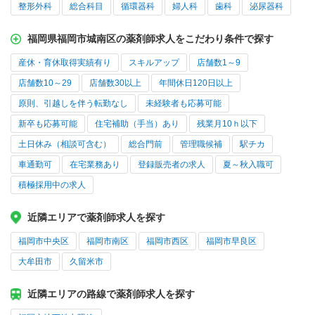
整形外科
総合科目
循環器科
婦人科
歯科
泌尿器科
福岡県福岡市城南区の薬剤師求人をこだわり条件で探す
産休・育休取得実績有り
スキルアップ
店舗数1～9
店舗数10～29
店舗数30以上
年間休日120日以上
原則、引越しを伴う転勤なし
未経験者も応募可能
新卒も応募可能
住宅補助（手当）あり
残業月10ｈ以下
土日休み（相談可含む）
総合門前
管理職候補
駅チカ
車通勤可
在宅業務あり
登録販売者の求人
夏～秋入職可
積極採用中の求人
近隣エリアで薬剤師求人を探す
福岡市中央区
福岡市南区
福岡市西区
福岡市早良区
大牟田市
久留米市
近隣エリアの路線で薬剤師求人を探す