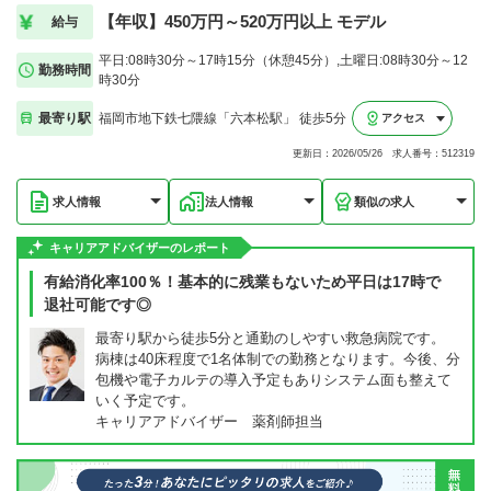
【年収】450万円～520万円以上 モデル
給与
平日:08時30分～17時15分（休憩45分）,土曜日:08時30分～12
勤務時間
時30分
最寄り駅
福岡市地下鉄七隈線「六本松駅」 徒歩5分
アクセス
更新日：2026/05/26 求人番号：512319
求人情報
法人情報
類似の求人
キャリアアドバイザーのレポート
有給消化率100％！基本的に残業もないため平日は17時で
退社可能です◎
最寄り駅から徒歩5分と通勤のしやすい救急病院です。
病棟は40床程度で1名体制での勤務となります。今後、分
包機や電子カルテの導入予定もありシステム面も整えて
いく予定です。
キャリアアドバイザー 薬剤師担当