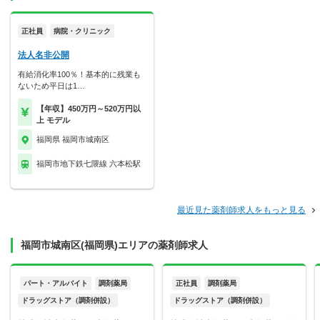
正社員
病院・クリニック
法人名非公開
有給消化率100％！基本的に残業も
ないため平日は1…
【年収】450万円～520万円以
上 モデル
福岡県 福岡市城南区
福岡市地下鉄七隈線 六本松駅
最近見た薬剤師求人をもっと見る
福岡市城南区(福岡県)エリアの薬剤師求人
パート・アルバイト
調剤薬局
正社員
調剤薬局
ドラッグストア（調剤併設）
ドラッグストア（調剤併設）