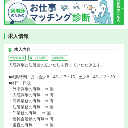
求人情報
求人内容
管理職候補
夏～秋入職可
積極採用中
入院調剤と注射薬の払いだしを行っていただきます。
■就業時間：月～金／8：45～17：15、土／8：45～12：30
■休日：日祝
・外来調剤の有無 ⇒ 無
・入院調剤の有無 ⇒ 有
・病棟業務の有無 ⇒ 有
・注射業務の有無 ⇒ 無
・DI業務の有無 ⇒ 無
・委員会活動の有無⇒ 有
・当直の有無 ⇒ 無