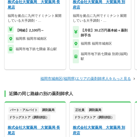
株式会社大賀薬局 大賀薬局 長
株式会社大賀薬局 大賀薬局 別
尾店
府店
福岡を拠点に九州でドミナント展開
福岡を拠点に九州でドミナント展開
している大手調剤・…
している大手調剤・…
【時給】2,100円～
【月収】30.2万円基本給＋薬剤
師手当
福岡県 福岡市城南区
福岡県 福岡市城南区
福岡市地下鉄七隈線 茶山駅
福岡市地下鉄七隈線 別府(福岡)
駅
福岡市城南区(福岡県)エリアの薬剤師求人をもっと見る
近隣の同じ路線の別の薬剤師求人
パート・アルバイト
調剤薬局
正社員
調剤薬局
ドラッグストア（調剤併設）
ドラッグストア（調剤併設）
株式会社大賀薬局 大賀薬局 長
株式会社大賀薬局 大賀薬局 別
尾店
府店