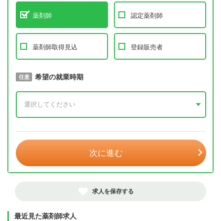
薬剤師
認定薬剤師
薬剤師取得見込
登録販売者
取得予定年
希望の就業時期
必須
任意
年 3月
次に進む
求人を保存する
最近見た薬剤師求人