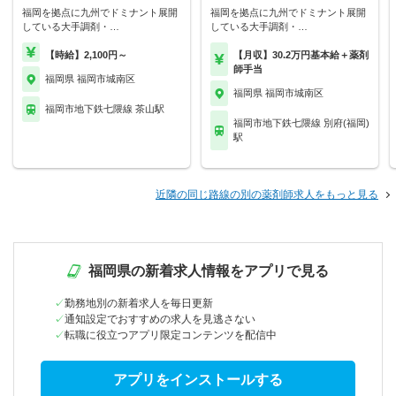
福岡を拠点に九州でドミナント展開
福岡を拠点に九州でドミナント展開
している大手調剤・…
している大手調剤・…
【時給】2,100円～
【月収】30.2万円基本給＋薬剤
師手当
福岡県 福岡市城南区
福岡県 福岡市城南区
福岡市地下鉄七隈線 茶山駅
福岡市地下鉄七隈線 別府(福岡)
駅
近隣の同じ路線の別の薬剤師求人をもっと見る
福岡県の新着求人情報をアプリで見る
勤務地別の新着求人を毎日更新
通知設定でおすすめの求人を見逃さない
転職に役立つアプリ限定コンテンツを配信中
アプリをインストールする