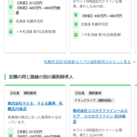
ホワイト500認定のクリーンな環
【月収】27.5万円
境。身だしなみの自…
【年収】420万円～604万円程
度
【年収】430万円～560万円
北海道 札幌市北区
北海道 札幌市北区
ＪＲ札沼線 新川(北海道)駅
ＪＲ札沼線 新川(北海道)駅
札幌市北区(北海道)エリアの薬剤師求人をもっと見る
近隣の同じ路線の別の薬剤師求人
正社員
調剤薬局
正社員
調剤薬局
ドラッグストア（調剤併設）
株式会社そえる そえる薬局 札
幌北29条店
株式会社ココカラファインヘルス
ケア ココカラファイン 北28条
患者様の視点に立った薬局作りを行
店
っています。
ホワイト500認定のクリーンな環
【月収】27.5万円
境。身だしなみの自…
【年収】420万円～604万円程