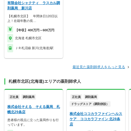
有限会社シャクティ ラスカル調
剤薬局 新川店
【札幌市北区】 年間休日120日以
上！在籍年数の長…
【年収】400万円～600万円
北海道 札幌市北区
ＪＲ札沼線 新川(北海道)駅
最近見た薬剤師求人をもっと見る
札幌市北区(北海道)エリアの薬剤師求人
正社員
調剤薬局
正社員
調剤薬局
ドラッグストア（調剤併設）
株式会社そえる そえる薬局 札
幌北29条店
株式会社ココカラファインヘルス
ケア ココカラファイン 北28条
患者様の視点に立った薬局作りを行
店
っています。