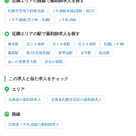
近隣エリアの路線で薬剤師求人を探す
札幌市営地下鉄南北線
ＪＲ函館本線(函館－旭川)
ＪＲ千歳線(苫小牧－札幌)
ＪＲ札沼線
近隣エリアの駅で薬剤師求人を探す
麻生駅
北１２条駅
北１８条駅
北２４条駅
札幌(ＪＲ)駅
篠路駅
新川(北海道)駅
新琴似駅
太平駅
拓北駅
あいの里教育大駅
百合が原駅
この求人と似た求人をチェック
エリア
北海道の薬剤師求人
北海道札幌市北区の薬剤師求人
路線
北海道ＪＲ札沼線の薬剤師求人