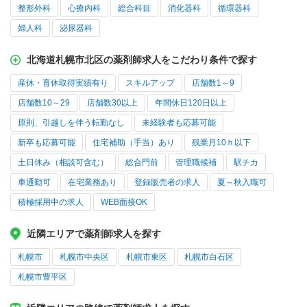
整形外科
心療内科
総合科目
消化器科
循環器科
婦人科
泌尿器科
北海道札幌市北区の薬剤師求人をこだわり条件で探す
産休・育休取得実績有り
スキルアップ
店舗数1～9
店舗数10～29
店舗数30以上
年間休日120日以上
原則、引越しを伴う転勤なし
未経験者も応募可能
新卒も応募可能
住宅補助（手当）あり
残業月10ｈ以下
土日休み（相談可含む）
総合門前
管理職候補
駅チカ
車通勤可
在宅業務あり
登録販売者の求人
夏～秋入職可
積極採用中の求人
WEB面接OK
近隣エリアで薬剤師求人を探す
札幌市
札幌市中央区
札幌市東区
札幌市白石区
札幌市豊平区