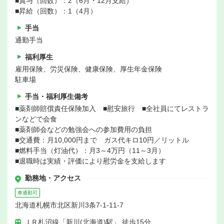
■賞与（回数）：2（6月・12月支給）
■昇給（回数）：1（4月）
手当
通勤手当
福利厚生
雇用保険、労災保険、健康保険、厚生年金保険
駐車場
手当・福利厚生備考
■薬剤師賠償責任保険加入 ■慰安旅行 ■全社員にてレストラ
ンなどで会食
■薬剤師会などの勉強会への参加費用の負担
■交通費：月10,000円まで ガス代キロ10円／リットル
■燃料手当（灯油代）：月3～4万円（11～3月）
■退職時は実績・評価により慰労金を支給します
勤務地・アクセス
車通勤可
北海道札幌市北区新川3条7-1-11-7
ＪＲ札沼線「新川(北海道)駅」 徒歩15分