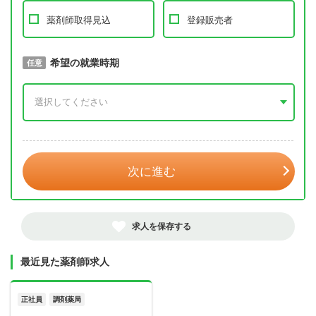
薬剤師取得見込
登録販売者
取得予定年
希望の就業時期
必須
任意
年 3月
次に進む
求人を保存する
最近見た薬剤師求人
正社員
調剤薬局