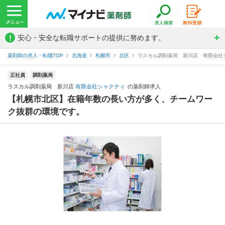
!
安心・安全な転職サポートの提供に努めます。
薬剤師の求人・転職TOP
北海道
札幌市
北区
ラスカル調剤薬局 新川店 有限会社
正社員
調剤薬局
ラスカル調剤薬局 新川店
有限会社シャクティ
の薬剤師求人
【札幌市北区】在籍年数の長い方が多く、チームワー
ク抜群の環境です。