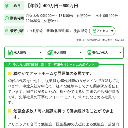
【年収】400万円～600万円
給与
月火木金:09時00分～18時00分（休憩90分）,水土:09時00分～
勤務時間
12時30分（休憩0分）
最寄り駅
ＪＲ札沼線「新川(北海道)駅」 徒歩15分
アクセス
更新日：2026/05/23 求人番号：502143
求人情報
法人情報
類似の求人
ラスカル調剤薬局 新川店 有限会社シャク…のポイント
穏やかでアットホームな雰囲気の薬局です。
40代の代表を中心に、従業員も40代以降の方がメインで在籍してお
ります。中途入社が中心で、様々な経験をしてきた薬剤師が着任し
ています。同年代が多いため、穏やかで明るい雰囲気の店舗が特徴
です。先輩社員の丁寧なフォローにより、すぐになじめる社風で
す。
勉強会多数！高い意識を持って働き続けることができま
す。
クリニックと合同で勉強会、医薬品卸の支援による勉強会、店舗内