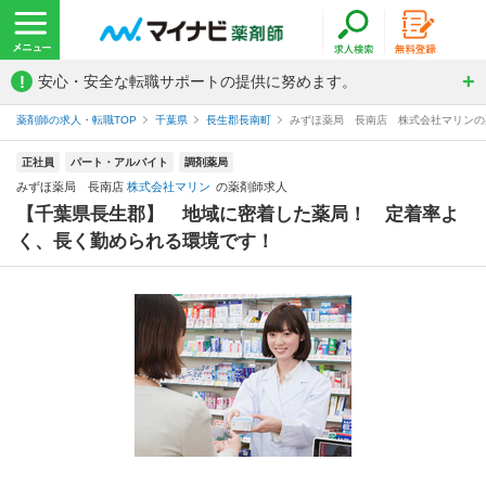
!
安心・安全な転職サポートの提供に努めます。
薬剤師の求人・転職TOP
千葉県
長生郡長南町
みずほ薬局 長南店 株式会社マリンの
正社員
パート・アルバイト
調剤薬局
みずほ薬局 長南店
株式会社マリン
の薬剤師求人
【千葉県長生郡】 地域に密着した薬局！ 定着率よ
く、長く勤められる環境です！