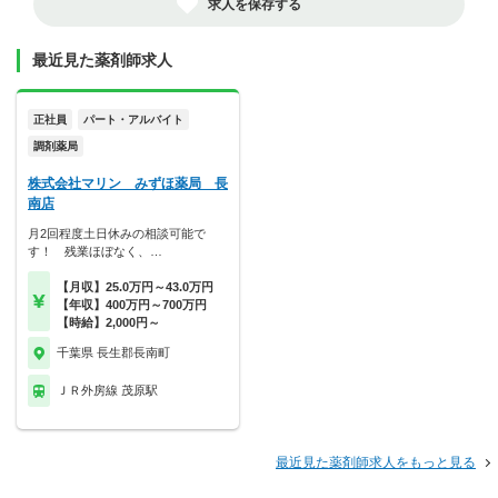
求人を保存する
最近見た薬剤師求人
正社員
パート・アルバイト
調剤薬局
株式会社マリン みずほ薬局 長
南店
月2回程度土日休みの相談可能で
す！ 残業ほぼなく、…
【月収】25.0万円～43.0万円
【年収】400万円～700万円
【時給】2,000円～
千葉県 長生郡長南町
ＪＲ外房線 茂原駅
最近見た薬剤師求人をもっと見る