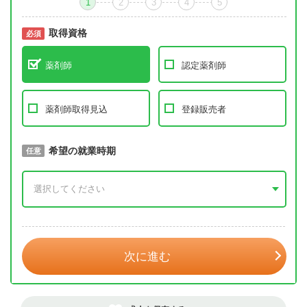
1
2
3
4
5
取得資格
必須
必須
薬剤師
認定薬剤師
薬剤師取得見込
登録販売者
取得予定年
希望の就業時期
必須
任意
年 3月
次に進む