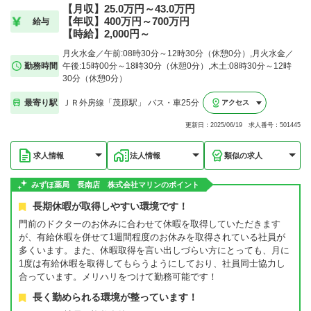
【月収】25.0万円～43.0万円
【年収】400万円～700万円
給与
【時給】2,000円～
月火水金／午前:08時30分～12時30分（休憩0分）,月火水金／
勤務時間
午後:15時00分～18時30分（休憩0分）,木土:08時30分～12時
30分（休憩0分）
最寄り駅
ＪＲ外房線「茂原駅」 バス・車25分
アクセス
更新日：2025/06/19 求人番号：501445
求人情報
法人情報
類似の求人
みずほ薬局 長南店 株式会社マリンのポイント
長期休暇が取得しやすい環境です！
門前のドクターのお休みに合わせて休暇を取得していただきます
が、有給休暇を併せて1週間程度のお休みを取得されている社員が
多くいます。また、休暇取得を言い出しづらい方にとっても、月に
1度は有給休暇を取得してもらうようにしており、社員同士協力し
合っています。メリハリをつけて勤務可能です！
長く勤められる環境が整っています！