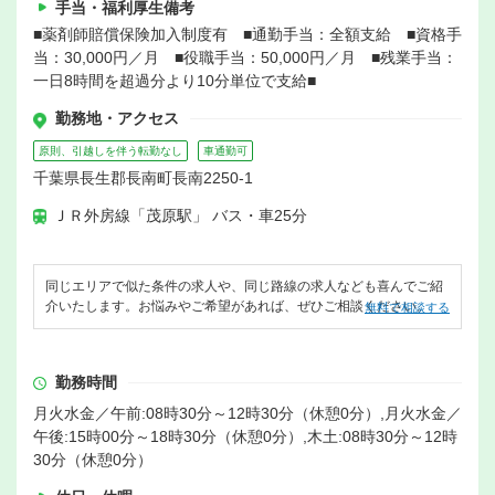
手当・福利厚生備考
■薬剤師賠償保険加入制度有 ■通勤手当：全額支給 ■資格手
当：30,000円／月 ■役職手当：50,000円／月 ■残業手当：
一日8時間を超過分より10分単位で支給■
勤務地・アクセス
原則、引越しを伴う転勤なし
車通勤可
千葉県長生郡長南町長南2250-1
ＪＲ外房線「茂原駅」 バス・車25分
同じエリアで似た条件の求人や、同じ路線の求人なども喜んでご紹
介いたします。お悩みやご希望があれば、ぜひご相談ください。
無料で相談する
勤務時間
月火水金／午前:08時30分～12時30分（休憩0分）,月火水金／
午後:15時00分～18時30分（休憩0分）,木土:08時30分～12時
30分（休憩0分）