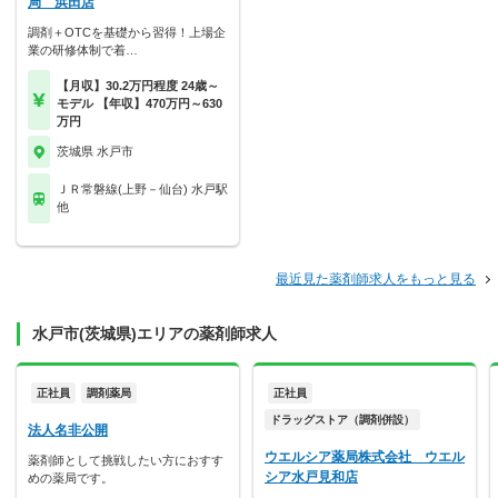
局 浜田店
調剤＋OTCを基礎から習得！上場企
業の研修体制で着…
【月収】30.2万円程度 24歳～
モデル 【年収】470万円～630
万円
茨城県 水戸市
ＪＲ常磐線(上野－仙台) 水戸駅
他
最近見た薬剤師求人をもっと見る
水戸市(茨城県)エリアの薬剤師求人
正社員
調剤薬局
正社員
ドラッグストア（調剤併設）
法人名非公開
ウエルシア薬局株式会社 ウエル
薬剤師として挑戦したい方におすす
シア水戸見和店
めの薬局です。