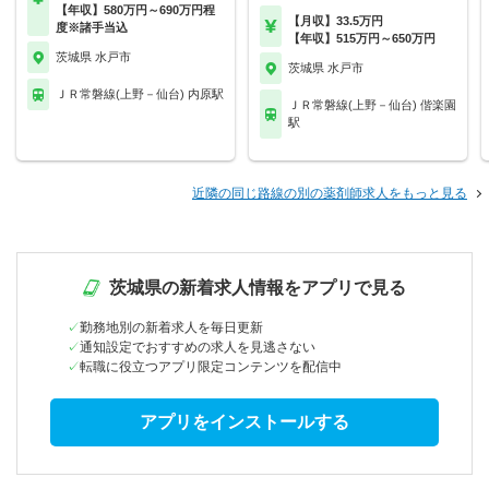
【年収】580万円～690万円程
【月収】33.5万円
度※諸手当込
【年収】515万円～650万円
茨城県 水戸市
茨城県 水戸市
ＪＲ常磐線(上野－仙台) 内原駅
ＪＲ常磐線(上野－仙台) 偕楽園
駅
近隣の同じ路線の別の薬剤師求人をもっと見る
茨城県の新着求人情報をアプリで見る
勤務地別の新着求人を毎日更新
通知設定でおすすめの求人を見逃さない
転職に役立つアプリ限定コンテンツを配信中
アプリをインストールする