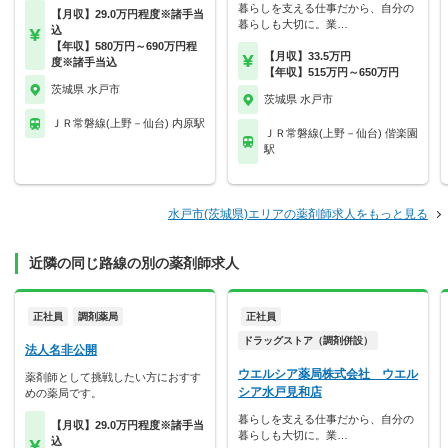
暮らしを支える仕事だから、自分の
【月収】29.0万円程度※諸手当
暮らしも大切に。業…
込
【年収】580万円～690万円程
【月収】33.5万円
度※諸手当込
【年収】515万円～650万円
茨城県 水戸市
茨城県 水戸市
ＪＲ常磐線(上野－仙台) 内原駅
ＪＲ常磐線(上野－仙台) 偕楽園
駅
水戸市(茨城県)エリアの薬剤師求人をもっと見る
近隣の同じ路線の別の薬剤師求人
正社員
調剤薬局
正社員
ドラッグストア（調剤併設）
法人名非公開
ウエルシア薬局株式会社 ウエル
薬剤師として挑戦したい方におすす
シア水戸見和店
めの薬局です。
暮らしを支える仕事だから、自分の
【月収】29.0万円程度※諸手当
暮らしも大切に。業…
込