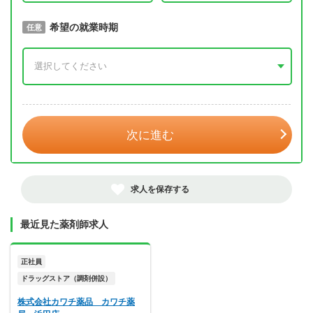
取得予定年
希望の就業時期
必須
任意
年 3月
次に進む
求人を保存する
最近見た薬剤師求人
正社員
ドラッグストア（調剤併設）
株式会社カワチ薬品 カワチ薬