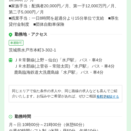
■家族手当：配偶者20,000円／月、第一子12,000万円／月、
第二子5,000円／月
■残業手当：一日8時間を超過分より15分単位で支給 ■厚生
貸付金制度 ■団体自動車保険
勤務地・アクセス
車通勤可
茨城県水戸市本町3-302-1
ＪＲ常磐線(上野－仙台)「水戸駅」 バス・車4分
ＪＲ水郡線(上菅谷－常陸太田)「水戸駅」 バス・車4分
鹿島臨海鉄道大洗鹿島線「水戸駅」 バス・車4分
同じエリアで似た条件の求人や、同じ路線の求人なども喜んでご紹
介いたします。お悩みやご希望があれば、ぜひご相談ください。
無料で相談する
勤務時間
月～日:10時00分～21時00分（休憩60分）
※週40時間シフト制（休憩：昼50分、午後10分）