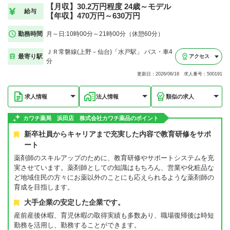
【月収】30.2万円程度 24歳～モデル
給与
【年収】470万円～630万円
勤務時間
月～日:10時00分～21時00分（休憩60分）
ＪＲ常磐線(上野－仙台)「水戸駅」 バス・車4
最寄り駅
アクセス
分
更新日：2026/06/18 求人番号：500191
求人情報
法人情報
類似の求人
カワチ薬局 浜田店 株式会社カワチ薬品のポイント
新卒社員からキャリアまで充実した内容で教育研修をサポ
ート
薬剤師のスキルアップのために、教育研修やサポートシステムを充
実させています。薬剤師としての知識はもちろん、営業や化粧品な
ど地域住民の方々にお薬以外のことにも応えられるような薬剤師の
育成を目指します。
大手企業の安定した企業です。
産前産後休暇、育児休暇の取得実績も多数あり、職場復帰後は時短
勤務を活用し、勤務することができます。