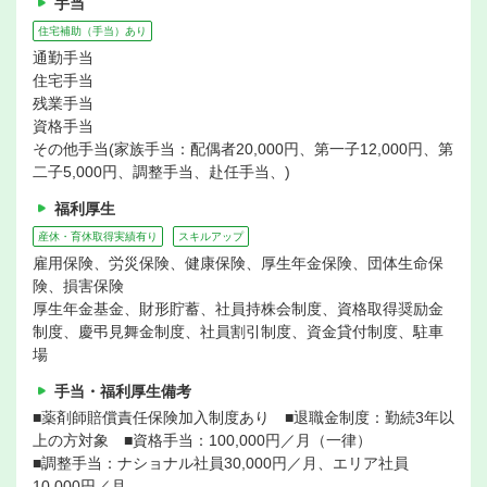
手当
住宅補助（手当）あり
通勤手当
住宅手当
残業手当
資格手当
その他手当(家族手当：配偶者20,000円、第一子12,000円、第
二子5,000円、調整手当、赴任手当、)
福利厚生
産休・育休取得実績有り
スキルアップ
雇用保険、労災保険、健康保険、厚生年金保険、団体生命保
険、損害保険
厚生年金基金、財形貯蓄、社員持株会制度、資格取得奨励金
制度、慶弔見舞金制度、社員割引制度、資金貸付制度、駐車
場
手当・福利厚生備考
■薬剤師賠償責任保険加入制度あり ■退職金制度：勤続3年以
上の方対象 ■資格手当：100,000円／月（一律）
■調整手当：ナショナル社員30,000円／月、エリア社員
10,000円／月