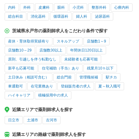
内科
外科
皮膚科
眼科
小児科
整形外科
心療内科
総合科目
消化器科
循環器科
婦人科
泌尿器科
茨城県水戸市の薬剤師求人をこだわり条件で探す
産休・育休取得実績有り
スキルアップ
店舗数1～9
店舗数10～29
店舗数30以上
年間休日120日以上
原則、引越しを伴う転勤なし
未経験者も応募可能
新卒も応募可能
住宅補助（手当）あり
残業月10ｈ以下
土日休み（相談可含む）
総合門前
管理職候補
駅チカ
車通勤可
在宅業務あり
登録販売者の求人
夏～秋入職可
ハイキャリア
積極採用中の求人
近隣エリアで薬剤師求人を探す
日立市
土浦市
古河市
近隣エリアの路線で薬剤師求人を探す