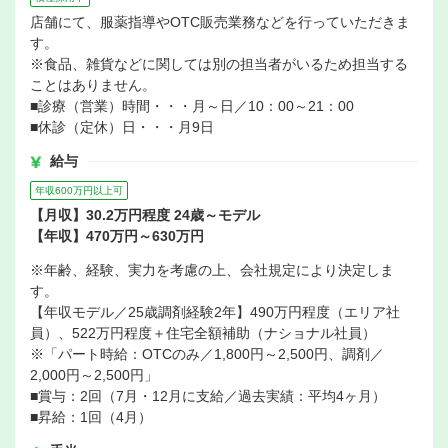
店舗にて、服薬指導やOTC販売業務などを行っていただきま
す。
※食品、雑貨などに関しては別の担当者がいるため担当する
ことはありません。
■診療（営業）時間・・・月～日／10：00～21：00
■休診（定休）日・・・月9日
給与
年収600万円以上可
【月収】30.2万円程度 24歳～モデル
【年収】470万円～630万円
※年齢、経験、実力を考慮の上、会社規定により決定しま
す。
【年収モデル／25歳調剤経験2年】490万円程度（エリア社
員）、522万円程度＋住宅全額補助（ナショナル社員）
※「パート時給：OTCのみ／1,800円～2,500円、調剤／
2,000円～2,500円」
■賞与：2回（7月・12月に支給／過去実績：平均4ヶ月）
■昇給：1回（4月）