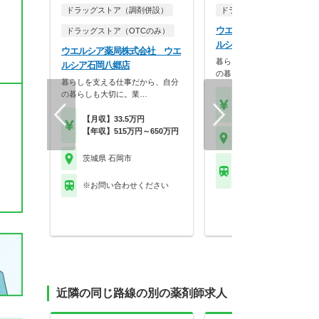
ドラッグストア（調剤併設）
ドラッグストア（調剤併設
ウエルシア薬局株式会社 
ドラッグストア（OTCのみ）
ルシア石岡杉並店
ウエルシア薬局株式会社 ウエ
暮らしを支える仕事だから、
ルシア石岡八郷店
の暮らしも大切に。業…
暮らしを支える仕事だから、自分
の暮らしも大切に。業…
【月収】33.5万円
【年収】515万円～65
【月収】33.5万円
【年収】515万円～650万円
茨城県 石岡市
茨城県 石岡市
ＪＲ常磐線(上野－仙台)
岡駅
※お問い合わせください
近隣の同じ路線の別の薬剤師求人