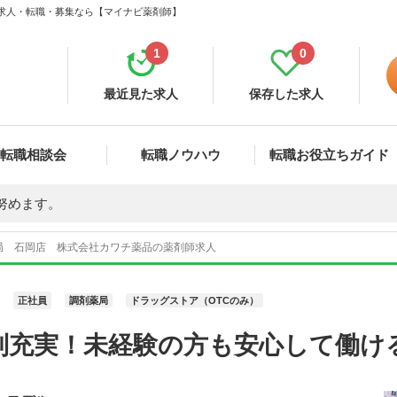
 求人・転職・募集なら【マイナビ薬剤師】
1
0
最近見た求人
保存した求人
転職相談会
転職ノウハウ
転職お役立ちガイド
努めます。
局 石岡店 株式会社カワチ薬品の薬剤師求人
正社員
調剤薬局
ドラッグストア（OTCのみ）
制充実！未経験の方も安心して働け