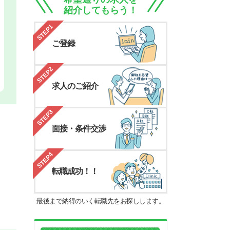
紹介してもらう！
STEP1
ご登録
STEP2
求人のご紹介
STEP3
面接・条件交渉
STEP4
転職成功！！
最後まで納得のいく転職先をお探しします。