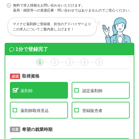
無料で求人情報をお問い合わせいただけます。
薬局・病院等への直接応募・問い合わせではありませんのでご安心ください。
マイナビ薬剤師ご登録後、担当のアドバイザーより
この求人についてご案内差し上げます！
1分で登録完了
1
2
3
4
5
取得資格
必須
必須
薬剤師
認定薬剤師
薬剤師取得見込
登録販売者
取得予定年
希望の就業時期
必須
任意