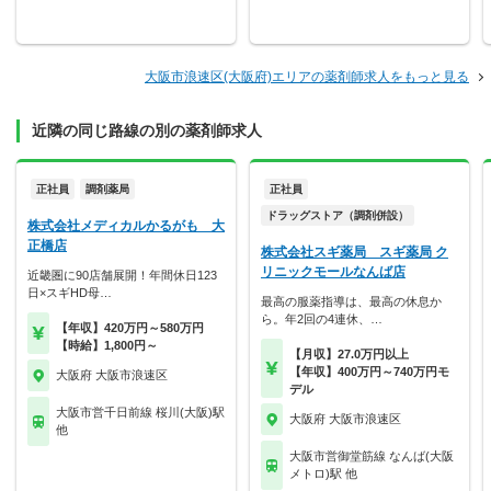
大阪市浪速区(大阪府)エリアの薬剤師求人をもっと見る
近隣の同じ路線の別の薬剤師求人
正社員
調剤薬局
正社員
ドラッグストア（調剤併設）
株式会社メディカルかるがも 大
正橋店
株式会社スギ薬局 スギ薬局 ク
リニックモールなんば店
近畿圏に90店舗展開！年間休日123
日×スギHD母…
最高の服薬指導は、最高の休息か
ら。年2回の4連休、…
【年収】420万円～580万円
【時給】1,800円～
【月収】27.0万円以上
【年収】400万円～740万円モ
大阪府 大阪市浪速区
デル
大阪市営千日前線 桜川(大阪)駅
大阪府 大阪市浪速区
他
大阪市営御堂筋線 なんば(大阪
メトロ)駅 他