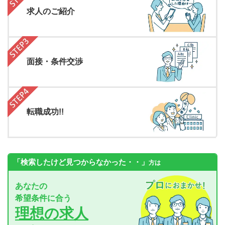
求人のご紹介
面接・条件交渉
転職成功!!
「検索したけど見つからなかった・・」
方は
あなたの
希望条件に合う
理想の求人