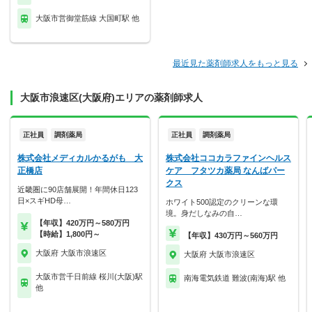
大阪市営御堂筋線 大国町駅 他
最近見た薬剤師求人をもっと見る
大阪市浪速区(大阪府)エリアの薬剤師求人
正社員
調剤薬局
正社員
調剤薬局
株式会社メディカルかるがも 大
株式会社ココカラファインヘルス
正橋店
ケア フタツカ薬局 なんばパー
クス
近畿圏に90店舗展開！年間休日123
日×スギHD母…
ホワイト500認定のクリーンな環
境。身だしなみの自…
【年収】420万円～580万円
【時給】1,800円～
【年収】430万円～560万円
大阪府 大阪市浪速区
大阪府 大阪市浪速区
大阪市営千日前線 桜川(大阪)駅
南海電気鉄道 難波(南海)駅 他
他