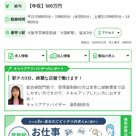
【年収】500万円
給与
平日:09時00分～19時00分（休憩60分）,土曜日:09時00分～14
勤務時間
時00分
最寄り駅
大阪市営御堂筋線「大国町駅」 徒歩3分
アクセス
更新日：2025/01/28 求人番号：498550
求人情報
法人情報
類似の求人
キャリアアドバイザーのレポート
駅チカ3分。綺麗な店舗で働けます！
総合病院門前で、管理薬剤師の方は非常に経験豊富で話
しやすい方ですので、スキルアップしたい方におすす
め！
キャリアアドバイザー 薬剤師担当