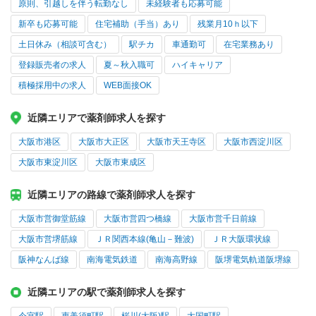
原則、引越しを伴う転勤なし
未経験者も応募可能
新卒も応募可能
住宅補助（手当）あり
残業月10ｈ以下
土日休み（相談可含む）
駅チカ
車通勤可
在宅業務あり
登録販売者の求人
夏～秋入職可
ハイキャリア
積極採用中の求人
WEB面接OK
近隣エリアで薬剤師求人を探す
大阪市港区
大阪市大正区
大阪市天王寺区
大阪市西淀川区
大阪市東淀川区
大阪市東成区
近隣エリアの路線で薬剤師求人を探す
大阪市営御堂筋線
大阪市営四つ橋線
大阪市営千日前線
大阪市営堺筋線
ＪＲ関西本線(亀山－難波)
ＪＲ大阪環状線
阪神なんば線
南海電気鉄道
南海高野線
阪堺電気軌道阪堺線
近隣エリアの駅で薬剤師求人を探す