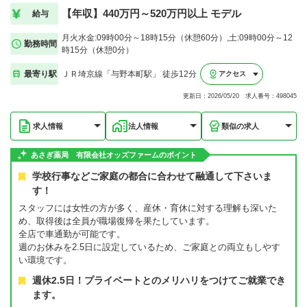
【年収】440万円～520万円以上 モデル
給与
月火水金:09時00分～18時15分（休憩60分）,土:09時00分～12
勤務時間
時15分（休憩0分）
最寄り駅
ＪＲ埼京線「与野本町駅」 徒歩12分
アクセス
更新日：2026/05/20 求人番号：498045
求人情報
法人情報
類似の求人
あさぎ薬局 有限会社オッズファームのポイント
学校行事などご家庭の都合に合わせて融通して下さいま
す！
スタッフには女性の方が多く、産休・育休に対する理解も深いた
め、取得後は全員が職場復帰を果たしています。
全店で車通勤が可能です。
週のお休みを2.5日に設定しているため、ご家庭との両立もしやす
い環境です。
週休2.5日！プライベートとのメリハリをつけてご就業でき
ます。