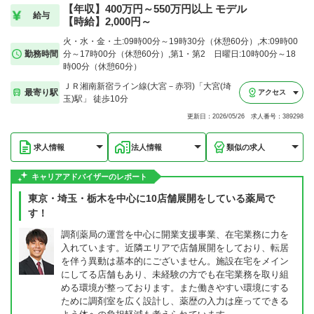
【年収】400万円～550万円以上 モデル
給与
【時給】2,000円～
火・水・金・土:09時00分～19時30分（休憩60分）,木:09時00
勤務時間
分～17時00分（休憩60分）,第1・第2 日曜日:10時00分～18
時00分（休憩60分）
ＪＲ湘南新宿ライン線(大宮－赤羽)「大宮(埼
最寄り駅
アクセス
玉)駅」 徒歩10分
更新日：2026/05/26 求人番号：389298
求人情報
法人情報
類似の求人
キャリアアドバイザーのレポート
東京・埼玉・栃木を中心に10店舗展開をしている薬局で
す！
調剤薬局の運営を中心に開業支援事業、在宅業務に力を
入れています。近隣エリアで店舗展開をしており、転居
を伴う異動は基本的にございません。施設在宅をメイン
にしてる店舗もあり、未経験の方でも在宅業務を取り組
める環境が整っております。また働きやすい環境にする
ために調剤室を広く設計し、薬歴の入力は座ってできる