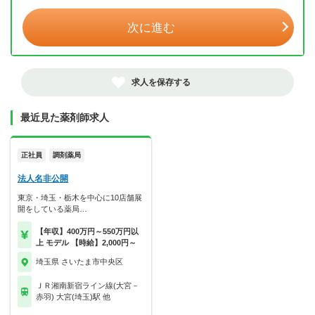
次に進む
求人を保存する
最近見た薬剤師求人
正社員
調剤薬局
法人名非公開
東京・埼玉・栃木を中心に10店舗展
開をしている薬局…
【年収】400万円～550万円以
上 モデル 【時給】2,000円～
埼玉県 さいたま市中央区
ＪＲ湘南新宿ライン線(大宮－
赤羽) 大宮(埼玉)駅 他