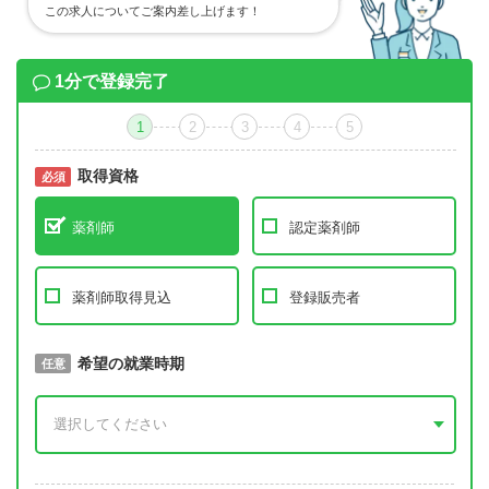
この求人についてご案内差し上げます！
1分で登録完了
1
2
3
4
5
取得資格
必須
必須
薬剤師
認定薬剤師
薬剤師取得見込
登録販売者
取得予定年
希望の就業時期
必須
任意
年 3月