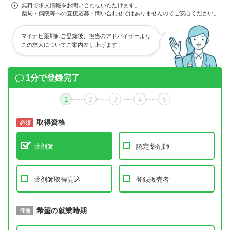
無料で求人情報をお問い合わせいただけます。
薬局・病院等への直接応募・問い合わせではありませんのでご安心ください。
マイナビ薬剤師ご登録後、担当のアドバイザーより
この求人についてご案内差し上げます！
1分で登録完了
1
2
3
4
5
取得資格
必須
必須
薬剤師
認定薬剤師
薬剤師取得見込
登録販売者
取得予定年
希望の就業時期
必須
任意