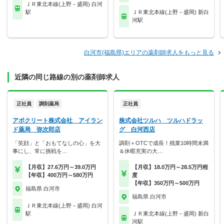
ＪＲ東北本線(上野－盛岡) 白河
駅
ＪＲ東北本線(上野－盛岡) 新白
河駅
白河市(福島県)エリアの薬剤師求人をもっと見る
近隣の同じ路線の別の薬剤師求人
正社員
調剤薬局
正社員
アポクリート株式会社 アイラン
株式会社ツルハ ツルハドラッ
ド薬局 弥次郎店
グ 白河西店
「笑顔」と「おもてなしの心」を大
調剤＋OTCで成長！残業10時間未満
事にし、常に挑戦を…
＆休暇充実の大…
【月収】27.6万円～39.0万円
【月収】18.0万円～28.5万円程
【年収】400万円～580万円
度
【年収】350万円～500万円
福島県 白河市
福島県 白河市
ＪＲ東北本線(上野－盛岡) 白河
駅
ＪＲ東北本線(上野－盛岡) 新白
河駅