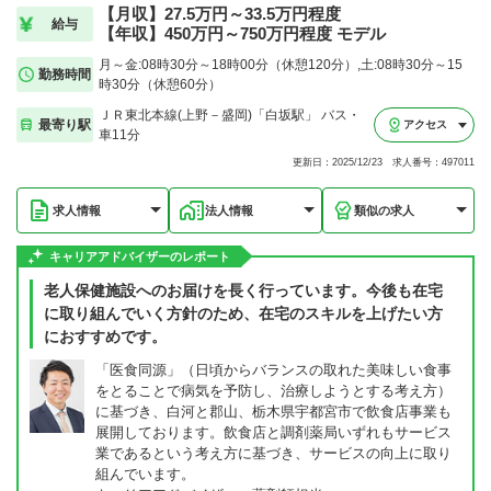
【月収】27.5万円～33.5万円程度
給与
【年収】450万円～750万円程度 モデル
月～金:08時30分～18時00分（休憩120分）,土:08時30分～15
勤務時間
時30分（休憩60分）
ＪＲ東北本線(上野－盛岡)「白坂駅」 バス・
最寄り駅
アクセス
車11分
更新日：2025/12/23 求人番号：497011
求人情報
法人情報
類似の求人
キャリアアドバイザーのレポート
老人保健施設へのお届けを長く行っています。今後も在宅
に取り組んでいく方針のため、在宅のスキルを上げたい方
におすすめです。
「医食同源」（日頃からバランスの取れた美味しい食事
をとることで病気を予防し、治療しようとする考え方）
に基づき、白河と郡山、栃木県宇都宮市で飲食店事業も
展開しております。飲食店と調剤薬局いずれもサービス
業であるという考え方に基づき、サービスの向上に取り
組んでいます。