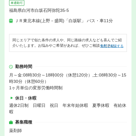
車通勤可
福島県白河市白坂石阿弥陀35-5
ＪＲ東北本線(上野－盛岡)「白坂駅」 バス・車11分
同じエリアで似た条件の求人や、同じ路線の求人なども喜んでご紹
介いたします。お悩みやご希望があれば、ぜひご相談ください。
無料で相談する
勤務時間
月～金:08時30分～18時00分（休憩120分）,土:08時30分～15
時30分（休憩60分）
1ヶ月単位の変形労働時間制
休日・休暇
週休2日制 日曜日 祝日 年末年始休暇 夏季休暇 有給休
暇
募集職種
薬剤師