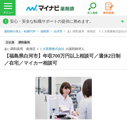
!
安心・安全な転職サポートの提供に努めます。
薬剤師の求人・転職TOP
福島県
白河市
あい調剤薬局 南湖店 トミタ医療株式会社の
正社員
調剤薬局
あい調剤薬局 南湖店
トミタ医療株式会社
の薬剤師求人
【福島県白河市】年収700万円以上相談可／週休2日制
／在宅／マイカー相談可