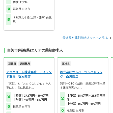
程度 モデル
福島県 白河市
ＪＲ東北本線(上野－盛岡) 白坂
駅
最近見た薬剤師求人をもっと見る
白河市(福島県)エリアの薬剤師求人
正社員
調剤薬局
正社員
アポクリート株式会社 アイラン
株式会社ツルハ ツルハドラッ
ド薬局 弥次郎店
グ 白河西店
「笑顔」と「おもてなしの心」を大
調剤＋OTCで成長！残業10時間未満
事にし、常に挑戦を…
＆休暇充実の大…
【月収】27.6万円～39.0万円
【月収】18.0万円～28.5万円程
【年収】400万円～580万円
度
【年収】350万円～500万円
福島県 白河市
福島県 白河市