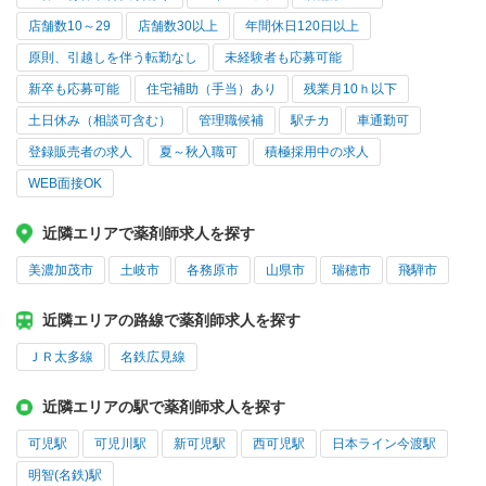
店舗数10～29
店舗数30以上
年間休日120日以上
原則、引越しを伴う転勤なし
未経験者も応募可能
新卒も応募可能
住宅補助（手当）あり
残業月10ｈ以下
土日休み（相談可含む）
管理職候補
駅チカ
車通勤可
登録販売者の求人
夏～秋入職可
積極採用中の求人
WEB面接OK
近隣エリアで薬剤師求人を探す
美濃加茂市
土岐市
各務原市
山県市
瑞穂市
飛騨市
近隣エリアの路線で薬剤師求人を探す
ＪＲ太多線
名鉄広見線
近隣エリアの駅で薬剤師求人を探す
可児駅
可児川駅
新可児駅
西可児駅
日本ライン今渡駅
明智(名鉄)駅