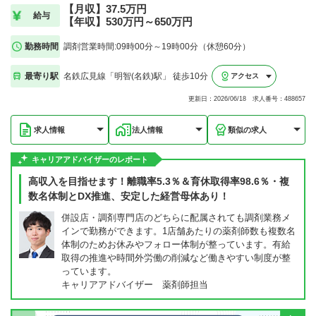
【月収】37.5万円
給与
【年収】530万円～650万円
勤務時間
調剤営業時間:09時00分～19時00分（休憩60分）
最寄り駅
名鉄広見線「明智(名鉄)駅」 徒歩10分
アクセス
更新日：2026/06/18 求人番号：488657
求人情報
法人情報
類似の求人
キャリアアドバイザーのレポート
高収入を目指せます！離職率5.3％＆育休取得率98.6％・複
数名体制とDX推進、安定した経営母体あり！
併設店・調剤専門店のどちらに配属されても調剤業務メ
インで勤務ができます。1店舗あたりの薬剤師数も複数名
体制のためお休みやフォロー体制が整っています。有給
取得の推進や時間外労働の削減など働きやすい制度が整
っています。
キャリアアドバイザー 薬剤師担当