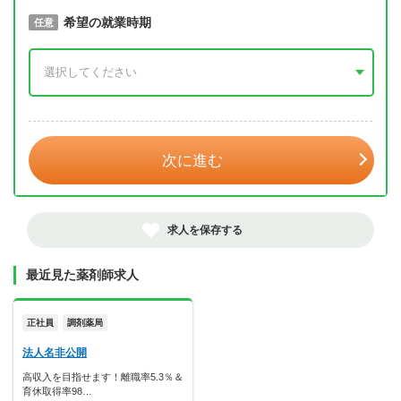
取得予定年
希望の就業時期
必須
任意
年 3月
次に進む
求人を保存する
最近見た薬剤師求人
正社員
調剤薬局
法人名非公開
高収入を目指せます！離職率5.3％＆
育休取得率98…