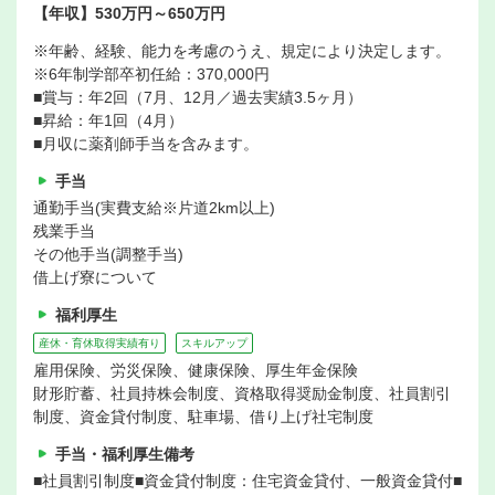
【年収】530万円～650万円
※年齢、経験、能力を考慮のうえ、規定により決定します。
※6年制学部卒初任給：370,000円
■賞与：年2回（7月、12月／過去実績3.5ヶ月）
■昇給：年1回（4月）
■月収に薬剤師手当を含みます。
手当
通勤手当(実費支給※片道2km以上)
残業手当
その他手当(調整手当)
借上げ寮について
福利厚生
産休・育休取得実績有り
スキルアップ
雇用保険、労災保険、健康保険、厚生年金保険
財形貯蓄、社員持株会制度、資格取得奨励金制度、社員割引
制度、資金貸付制度、駐車場、借り上げ社宅制度
手当・福利厚生備考
■社員割引制度■資金貸付制度：住宅資金貸付、一般資金貸付■