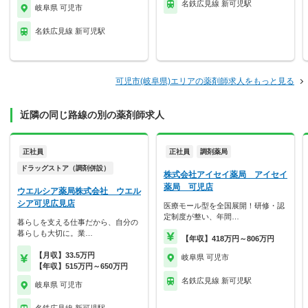
名鉄広見線 新可児駅
岐阜県 可児市
名鉄広見線 新可児駅
可児市(岐阜県)エリアの薬剤師求人をもっと見る
近隣の同じ路線の別の薬剤師求人
正社員
正社員
調剤薬局
ドラッグストア（調剤併設）
株式会社アイセイ薬局 アイセイ
薬局 可児店
ウエルシア薬局株式会社 ウエル
シア可児広見店
医療モール型を全国展開！研修・認
定制度が整い、年間…
暮らしを支える仕事だから、自分の
暮らしも大切に。業…
【年収】418万円～806万円
【月収】33.5万円
岐阜県 可児市
【年収】515万円～650万円
名鉄広見線 新可児駅
岐阜県 可児市