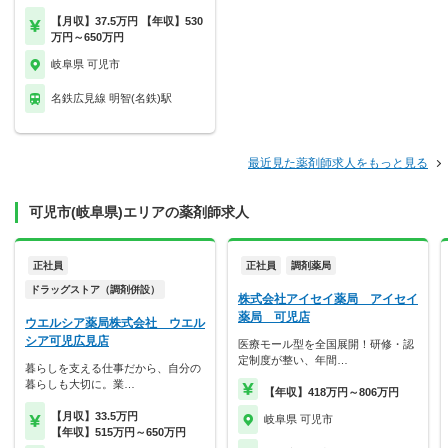
【月収】37.5万円 【年収】530
万円～650万円
岐阜県 可児市
名鉄広見線 明智(名鉄)駅
最近見た薬剤師求人をもっと見る
可児市(岐阜県)エリアの薬剤師求人
正社員
正社員
調剤薬局
ドラッグストア（調剤併設）
株式会社アイセイ薬局 アイセイ
薬局 可児店
ウエルシア薬局株式会社 ウエル
シア可児広見店
医療モール型を全国展開！研修・認
定制度が整い、年間…
暮らしを支える仕事だから、自分の
暮らしも大切に。業…
【年収】418万円～806万円
【月収】33.5万円
岐阜県 可児市
【年収】515万円～650万円