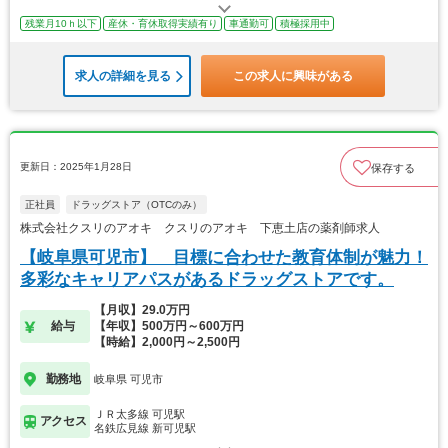
残業月10ｈ以下
産休・育休取得実績有り
車通勤可
積極採用中
求人の詳細を見る
この求人に興味がある
更新日：2025年1月28日
保存する
正社員
ドラッグストア（OTCのみ）
株式会社クスリのアオキ クスリのアオキ 下恵土店の薬剤師求人
【岐阜県可児市】 目標に合わせた教育体制が魅力！
多彩なキャリアパスがあるドラッグストアです。
【月収】29.0万円
給与
【年収】500万円～600万円
【時給】2,000円～2,500円
勤務地
岐阜県 可児市
ＪＲ太多線 可児駅
アクセス
名鉄広見線 新可児駅