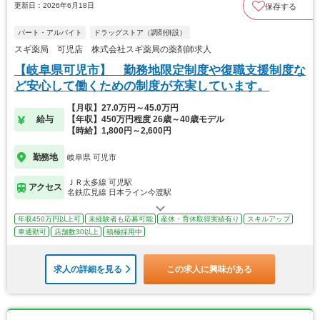
更新日：2026年6月18日
保存する
パート・アルバイト
ドラッグストア（調剤併設）
スギ薬局 可児店 株式会社スギ薬局の薬剤師求人
【岐阜県可児市】 勤務地限定制度や復職支援制度な
ど安心して働くための制度が充実しています。
【月収】27.0万円～45.0万円
給与
【年収】450万円程度 26歳～40歳モデル
【時給】1,800円～2,600円
勤務地
岐阜県 可児市
ＪＲ太多線 可児駅
アクセス
名鉄広見線 日本ライン今渡駅
年収450万円以上可
未経験者も応募可能
産休・育休取得実績有り
スキルアップ
車通勤可
店舗数30以上
積極採用中
求人の詳細を見る
この求人に興味がある