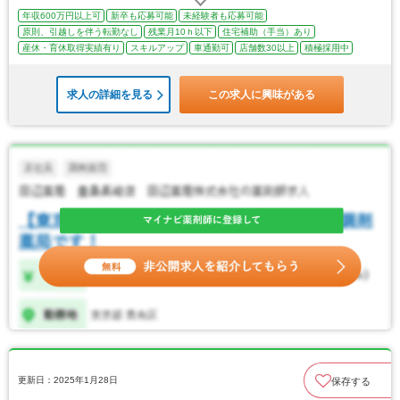
年収600万円以上可
新卒も応募可能
未経験者も応募可能
原則、引越しを伴う転勤なし
残業月10ｈ以下
住宅補助（手当）あり
産休・育休取得実績有り
スキルアップ
車通勤可
店舗数30以上
積極採用中
求人の詳細を見る
この求人に興味がある
更新日：2025年1月28日
保存する