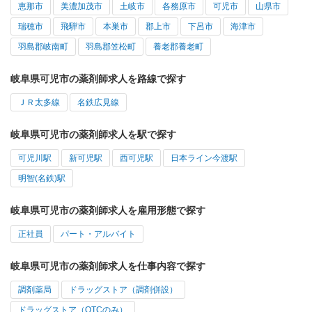
恵那市
美濃加茂市
土岐市
各務原市
可児市
山県市
瑞穂市
飛騨市
本巣市
郡上市
下呂市
海津市
羽島郡岐南町
羽島郡笠松町
養老郡養老町
岐阜県可児市の薬剤師求人を路線で探す
ＪＲ太多線
名鉄広見線
岐阜県可児市の薬剤師求人を駅で探す
可児川駅
新可児駅
西可児駅
日本ライン今渡駅
明智(名鉄)駅
岐阜県可児市の薬剤師求人を雇用形態で探す
正社員
パート・アルバイト
岐阜県可児市の薬剤師求人を仕事内容で探す
調剤薬局
ドラッグストア（調剤併設）
ドラッグストア（OTCのみ）