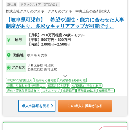
正社員
ドラッグストア（OTCのみ）
株式会社クスリのアオキ クスリのアオキ 中恵土店の薬剤師求人
【岐阜県可児市】 希望や適性・能力に合わせた人事
制度があり、多彩なキャリアアップが可能です。
【月収】29.0万円程度 24歳～モデル
給与
【年収】500万円～600万円
【時給】2,000円～2,500円
勤務地
岐阜県 可児市
ＪＲ太多線 可児駅
アクセス
名鉄広見線 新可児駅
年収600万円以上可
新卒も応募可能
未経験者も応募可能
原則、引越しを伴う転勤なし
残業月10ｈ以下
住宅補助（手当）あり
産休・育休取得実績有り
スキルアップ
車通勤可
店舗数30以上
積極採用中
求人の詳細を見る
この求人に興味がある