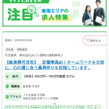
更新日：2025年1月28日
保存する
正社員
調剤薬局
可児薬局 株式会社みどり調剤の薬剤師求人
【岐阜県可児市】 定着率高め！チームワークを大切
に、心の通じ合う薬局作りを目指しています。
給与
【年収】450万円～700万円程度 モデル
勤務地
岐阜県 可児市
ＪＲ太多線 可児駅
アクセス
名鉄広見線 日本ライン今渡駅
年収700万円以上可
未経験者も応募可能
残業月10ｈ以下
住宅補助（手当）あり