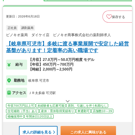
更新日：2026年6月18日
保存する
正社員
調剤薬局
ピノキオ薬局 ダイケイ店 ピノキオ商事株式会社の薬剤師求人
【岐阜県可児市】多岐に渡る事業展開で安定した経営
基盤があります！定着率の高い職場です
【月収】27.0万円～50.0万円程度 モデル
給与
【年収】450万円～700万円
【時給】2,000円～2,500円
勤務地
岐阜県 可児市
アクセス
ＪＲ太多線 可児駅
年収700万円以上可
未経験者も応募可能
原則、引越しを伴う転勤なし
住宅補助（手当）あり
産休・育休取得実績有り
車通勤可
店舗数10～29
積極採用中
年間休日120日以上
求人の詳細を見る
この求人に興味がある