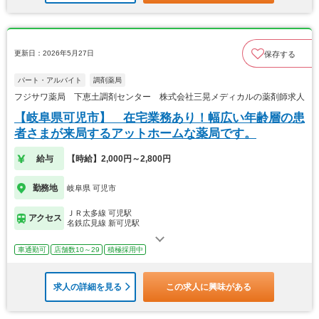
更新日：2026年5月27日
保存する
パート・アルバイト
調剤薬局
フジサワ薬局 下恵土調剤センター 株式会社三晃メディカルの薬剤師求人
【岐阜県可児市】 在宅業務あり！幅広い年齢層の患
者さまが来局するアットホームな薬局です。
給与
【時給】2,000円～2,800円
勤務地
岐阜県 可児市
ＪＲ太多線 可児駅
アクセス
名鉄広見線 新可児駅
車通勤可
店舗数10～29
積極採用中
求人の詳細を見る
この求人に興味がある