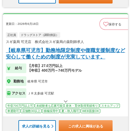
更新日：2026年6月18日
保存する
正社員
ドラッグストア（調剤併設）
スギ薬局 可児店 株式会社スギ薬局の薬剤師求人
【岐阜県可児市】勤務地限定制度や復職支援制度など
安心して働くための制度が充実しています。
【月収】27.0万円以上
給与
【年収】400万円～740万円モデル
勤務地
岐阜県 可児市
アクセス
ＪＲ太多線 可児駅
年収700万円以上可
未経験者も応募可能
産休・育休取得実績有り
スキルアップ
車通勤可
店舗数30以上
積極採用中
夏～秋入職可
WEB面接OK
求人の詳細を見る
この求人に興味がある