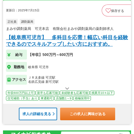
更新日：2025年7月15日
保存する
正社員
調剤薬局
まみや調剤薬局 可児本店 有限会社まみや調剤薬局の薬剤師求人
【岐阜県可児市】 多科目を応需！幅広い科目を経験
できるのでスキルアップしたい方におすすめ。
給与
【年収】500万円～600万円
勤務地
岐阜県 可児市
ＪＲ太多線 可児駅
アクセス
名鉄広見線 新可児駅
年収600万円以上可
新卒も応募可能
未経験者も応募可能
残業月10ｈ以下
住宅補助（手当）あり
車通勤可
店舗数1～9
積極採用中
求人の詳細を見る
この求人に興味がある