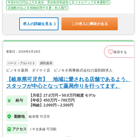
年収650万円以上可
産休・育休取得実績有り
スキルアップ
車通勤可
店舗数30以上
積極採用中
夏～秋入職可
求人の詳細を見る
この求人に興味がある
更新日：2026年6月18日
保存する
パート・アルバイト
調剤薬局
ピノキオ薬局 ダイケイ店 ピノキオ商事株式会社の薬剤師求人
【岐阜県可児市】 地域に愛される店舗であるよう、
スタッフが中心となって薬局作りを行ってます。
【月収】27.0万円～50.0万円程度 モデル
給与
【年収】450万円～700万円
【時給】2,000円～2,500円
勤務地
岐阜県 可児市
アクセス
ＪＲ太多線 可児駅