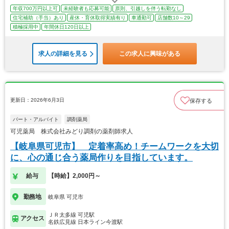
年収700万円以上可
未経験者も応募可能
原則、引越しを伴う転勤なし
住宅補助（手当）あり
産休・育休取得実績有り
車通勤可
店舗数10～29
積極採用中
年間休日120日以上
求人の詳細を見る
この求人に興味がある
更新日：2026年6月3日
保存する
パート・アルバイト
調剤薬局
可児薬局 株式会社みどり調剤の薬剤師求人
【岐阜県可児市】 定着率高め！チームワークを大切
に、心の通じ合う薬局作りを目指しています。
給与
【時給】2,000円～
勤務地
岐阜県 可児市
ＪＲ太多線 可児駅
アクセス
名鉄広見線 日本ライン今渡駅