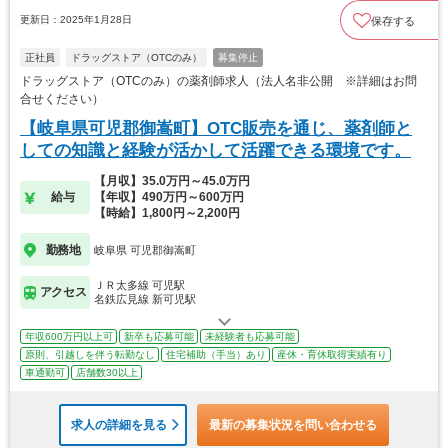
更新日：2025年1月28日
保存する
正社員
ドラッグストア（OTCのみ）
募集停止
ドラッグストア（OTCのみ）の薬剤師求人（法人名非公開 ※詳細はお問
合せください）
【岐阜県可児郡御嵩町】OTC販売を通じ、薬剤師と
しての知識と経験が活かして活躍できる環境です。
【月収】35.0万円～45.0万円
給与
【年収】490万円～600万円
【時給】1,800円～2,200円
勤務地
岐阜県 可児郡御嵩町
ＪＲ太多線 可児駅
アクセス
名鉄広見線 新可児駅
年収600万円以上可
新卒も応募可能
未経験者も応募可能
原則、引越しを伴う転勤なし
住宅補助（手当）あり
産休・育休取得実績有り
車通勤可
店舗数30以上
求人の詳細を見る
最新の募集状況を問い合わせる