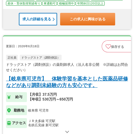
産休・育休取得実績有り
車通勤可
積極採用中
年間休日120日以上
求人の詳細を見る
この求人に興味がある
更新日：2026年6月18日
保存する
正社員
ドラッグストア（調剤併設）
ドラッグストア（調剤併設）の薬剤師求人（法人名非公開 ※詳細はお問合
せください）
【岐阜県可児市】 体験学習を基本とした医薬品研修
などがあり調剤未経験の方も安心です。
【月収】37.5万円
給与
【年収】530万円～650万円
勤務地
岐阜県 可児市
ＪＲ太多線 可児駅
アクセス
名鉄広見線 新可児駅