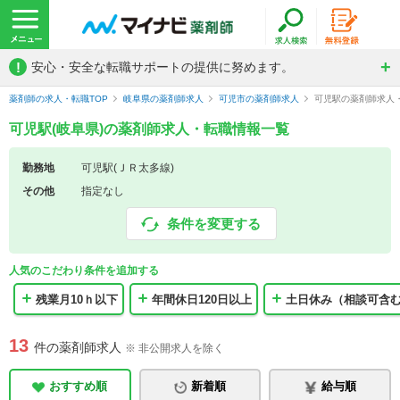
!
安心・安全な転職サポートの提供に努めます。
薬剤師の求人・転職TOP
岐阜県の薬剤師求人
可児市の薬剤師求人
可児駅の薬剤師求人
可児駅(岐阜県)の薬剤師求人・転職情報一覧
勤務地
可児駅(ＪＲ太多線)
その他
指定なし
条件を変更する
人気のこだわり条件を追加する
残業月10ｈ以下
年間休日120日以上
土日休み（相談可含
13
件の薬剤師求人
※ 非公開求人を除く
おすすめ順
新着順
給与順