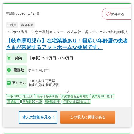
更新日：2026年1月14日
保存する
正社員
調剤薬局
フジサワ薬局 下恵土調剤センター 株式会社三晃メディカルの薬剤師求人
【岐阜県可児市】在宅業務あり！幅広い年齢層の患者
さまが来局するアットホームな薬局です。
給与
【年収】500万円～750万円
勤務地
岐阜県 可児市
ＪＲ太多線 可児駅
アクセス
名鉄広見線 新可児駅
年収700万円以上可
新卒も応募可能
未経験者も応募可能
残業月10ｈ以下
車通勤可
店舗数10～29
積極採用中
年間休日120日以上
求人の詳細を見る
この求人に興味がある