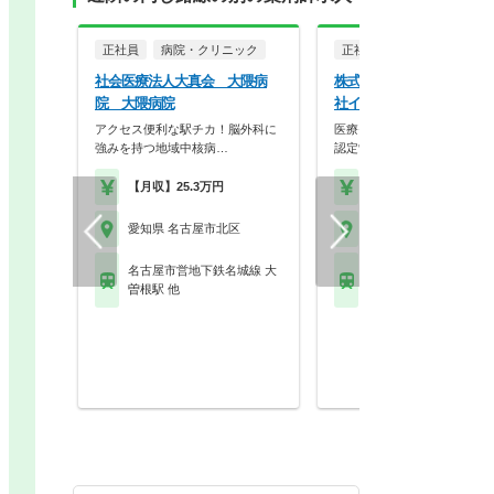
正社員
病院・クリニック
正社員
調剤薬局
社会医療法人大真会 大隈病
株式会社アイセイ薬局 株
院 大隈病院
社イズミ 平安薬局
アクセス便利な駅チカ！脳外科に
医療モール型を全国展開！研
強みを持つ地域中核病…
認定制度が整い、年間…
【月収】25.3万円
【年収】418万円～80
愛知県 名古屋市北区
愛知県 名古屋市北区
名古屋市営地下鉄名城線 大
名古屋市営地下鉄名城線
曽根駅 他
安通駅 他