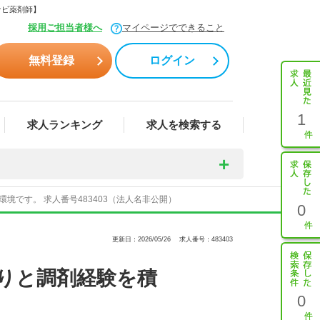
ナビ薬剤師】
採用ご担当者様へ
マイページでできること
無料登録
ログイン
1
求人ランキング
求人を検索する
です。 求人番号483403（法人名非公開）
0
更新日：2026/05/26
求人番号：483403
りと調剤経験を積
0