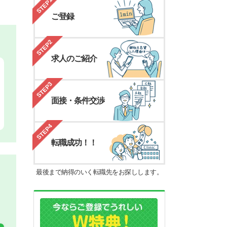
STEP1
ご登録
STEP2
求人のご紹介
STEP3
面接・条件交渉
STEP4
転職成功！！
最後まで納得のいく転職先をお探しします。