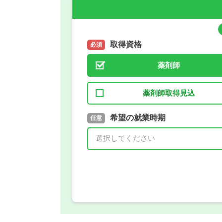
取得資格
必須
薬剤師
薬剤師取得見込
取得予定年
希望の就業時期
必須
任意
年 3月