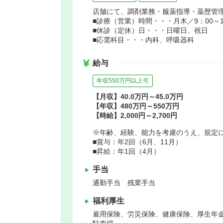
店舗にて、調剤業務・服薬指導・薬歴管
■診療（営業）時間・・・月木／9：00～13
■休診（定休）日・・・日曜日、祝日
■応需科目・・・内科、呼吸器科
給与
年収550万円以上可
【月収】40.0万円～45.0万円
【年収】480万円～550万円
【時給】2,000円～2,700円
※年齢、経験、能力を考慮のうえ、規定
■賞与：年2回（6月、11月）
■昇給：年1回（4月）
手当
通勤手当 残業手当
福利厚生
雇用保険、労災保険、健康保険、厚生年