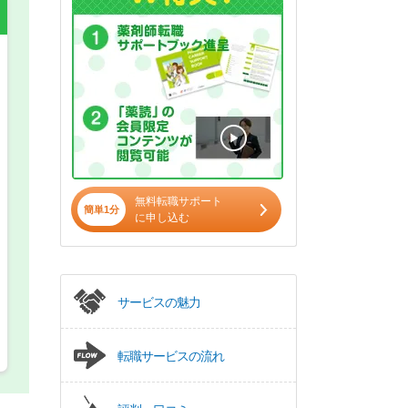
希望の働き方
必須
正社員
パート(週4日～5日)
無料転職サポート
簡単1分
に申し込む
サービスの魅力
転職サービスの流れ