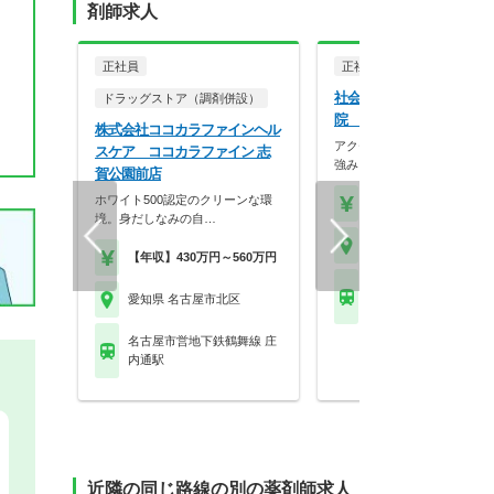
剤師求人
正社員
正社員
病院・クリニッ
社会医療法人大真会 大隈
ドラッグストア（調剤併設）
院 大隈病院
株式会社ココカラファインヘル
アクセス便利な駅チカ！脳外
スケア ココカラファイン 志
強みを持つ地域中核病…
賀公園前店
ホワイト500認定のクリーンな環
【月収】25.3万円
境。身だしなみの自…
愛知県 名古屋市北区
【年収】430万円～560万円
名古屋市営地下鉄名城線
愛知県 名古屋市北区
曽根駅 他
名古屋市営地下鉄鶴舞線 庄
内通駅
近隣の同じ路線の別の薬剤師求人