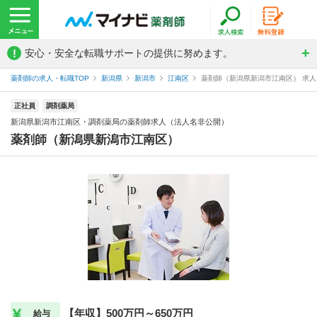
!
安心・安全な転職サポートの提供に努めます。
薬剤師の求人・転職TOP
新潟県
新潟市
江南区
薬剤師（新潟県新潟市江南区） 求人番
正社員
調剤薬局
新潟県新潟市江南区・調剤薬局の薬剤師求人（法人名非公開）
薬剤師（新潟県新潟市江南区）
【年収】500万円～650万円
給与