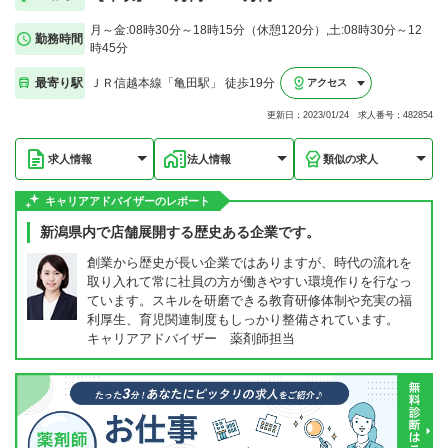
月～金:08時30分～18時15分（休憩120分）,土:08時30分～12
勤務時間
時45分
最寄り駅
ＪＲ信越本線「亀田駅」 徒歩19分
アクセス
更新日：2023/01/24 求人番号：482854
求人情報
法人情報
類似の求人
キャリアアドバイザーのレポート
新潟県内で店舗展開する歴史ある企業です。
創業から歴史が長い企業ではありますが、時代の流れを
取り入れて常に社員の方が働きやすい環境作りを行なっ
ています。スキルを研磨できる教育研修体制や充実の福
利厚生、育児関連制度もしっかり整備されています。
キャリアアドバイザー 薬剤師担当