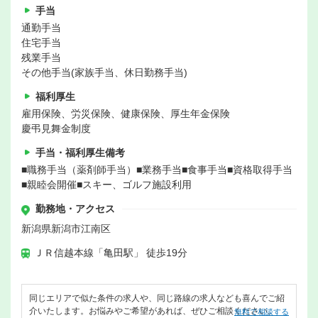
手当
通勤手当
住宅手当
残業手当
その他手当(家族手当、休日勤務手当)
福利厚生
雇用保険、労災保険、健康保険、厚生年金保険
慶弔見舞金制度
手当・福利厚生備考
■職務手当（薬剤師手当）■業務手当■食事手当■資格取得手当
■親睦会開催■スキー、ゴルフ施設利用
勤務地・アクセス
新潟県新潟市江南区
ＪＲ信越本線「亀田駅」 徒歩19分
同じエリアで似た条件の求人や、同じ路線の求人なども喜んでご紹
介いたします。お悩みやご希望があれば、ぜひご相談ください。
無料で相談する