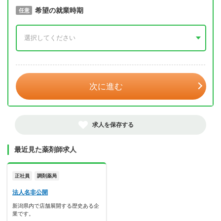
取得予定年
希望の就業時期
必須
任意
年 3月
次に進む
求人を保存する
最近見た薬剤師求人
正社員
調剤薬局
法人名非公開
新潟県内で店舗展開する歴史ある企
業です。