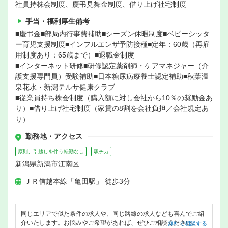
社員持株会制度、慶弔見舞金制度、借り上げ社宅制度
手当・福利厚生備考
■慶弔金■部局内行事費補助■シーズン休暇制度■ベビーシッタ
ー育児支援制度■インフルエンザ予防接種■定年：60歳（再雇
用制度あり：65歳まで）■退職金制度
■インターネット研修■研修認定薬剤師・ケアマネジャー（介
護支援専門員）受験補助■日本糖尿病療養士認定補助■秋葉温
泉花水・新潟テルサ健康クラブ
■従業員持ち株会制度（購入額に対し会社から10％の奨励金あ
り）■借り上げ社宅制度（家賃の8割を会社負担／会社規定あ
り）
勤務地・アクセス
原則、引越しを伴う転勤なし
駅チカ
新潟県新潟市江南区
ＪＲ信越本線「亀田駅」 徒歩3分
同じエリアで似た条件の求人や、同じ路線の求人なども喜んでご紹
介いたします。お悩みやご希望があれば、ぜひご相談ください。
無料で相談する