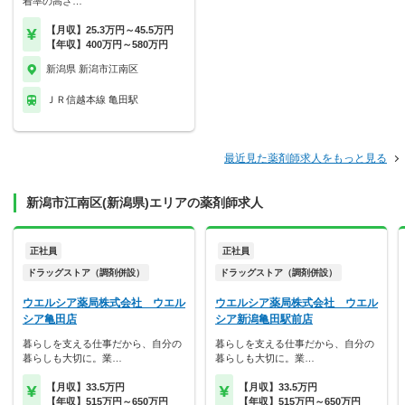
着率の高さ…
【月収】25.3万円～45.5万円
【年収】400万円～580万円
新潟県 新潟市江南区
ＪＲ信越本線 亀田駅
最近見た薬剤師求人をもっと見る
新潟市江南区(新潟県)エリアの薬剤師求人
正社員
正社員
ドラッグストア（調剤併設）
ドラッグストア（調剤併設）
ウエルシア薬局株式会社 ウエル
ウエルシア薬局株式会社 ウエル
シア亀田店
シア新潟亀田駅前店
暮らしを支える仕事だから、自分の
暮らしを支える仕事だから、自分の
暮らしも大切に。業…
暮らしも大切に。業…
【月収】33.5万円
【月収】33.5万円
【年収】515万円～650万円
【年収】515万円～650万円