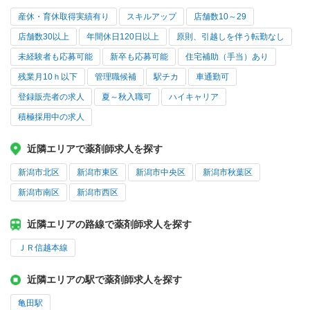
産休・育休取得実績有り
スキルアップ
店舗数10～29
店舗数30以上
年間休日120日以上
原則、引越しを伴う転勤なし
未経験者も応募可能
新卒も応募可能
住宅補助（手当）あり
残業月10ｈ以下
管理職候補
駅チカ
車通勤可
登録販売者の求人
夏～秋入職可
ハイキャリア
積極採用中の求人
近隣エリアで薬剤師求人を探す
新潟市北区
新潟市東区
新潟市中央区
新潟市秋葉区
新潟市南区
新潟市西区
近隣エリアの路線で薬剤師求人を探す
ＪＲ信越本線
近隣エリアの駅で薬剤師求人を探す
亀田駅