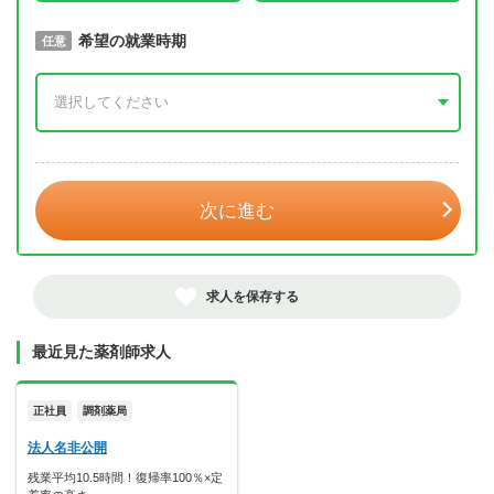
取得予定年
希望の就業時期
必須
任意
年 3月
次に進む
求人を保存する
最近見た薬剤師求人
正社員
調剤薬局
法人名非公開
残業平均10.5時間！復帰率100％×定