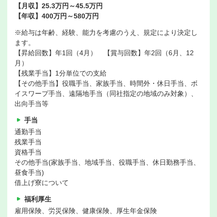
【月収】25.3万円～45.5万円
【年収】400万円～580万円
※給与は年齢、経験、能力を考慮のうえ、規定により決定し
ます。
【昇給回数】年1回（4月） 【賞与回数】年2回（6月、12
月）
【残業手当】1分単位での支給
【その他手当】役職手当、家族手当、時間外・休日手当、ボ
イスワープ手当、遠隔地手当（同社指定の地域のみ対象）、
出向手当等
手当
通勤手当
残業手当
資格手当
その他手当(家族手当、地域手当、役職手当、休日勤務手当、
昼食手当)
借上げ寮について
福利厚生
雇用保険、労災保険、健康保険、厚生年金保険