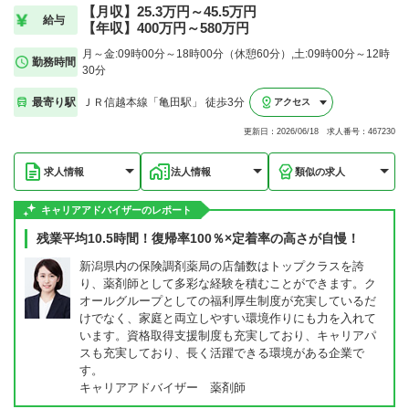
【月収】25.3万円～45.5万円
給与
【年収】400万円～580万円
月～金:09時00分～18時00分（休憩60分）,土:09時00分～12時
勤務時間
30分
最寄り駅
ＪＲ信越本線「亀田駅」 徒歩3分
アクセス
更新日：2026/06/18 求人番号：467230
求人情報
法人情報
類似の求人
キャリアアドバイザーのレポート
残業平均10.5時間！復帰率100％×定着率の高さが自慢！
新潟県内の保険調剤薬局の店舗数はトップクラスを誇
り、薬剤師として多彩な経験を積むことができます。ク
オールグループとしての福利厚生制度が充実しているだ
けでなく、家庭と両立しやすい環境作りにも力を入れて
います。資格取得支援制度も充実しており、キャリアパ
スも充実しており、長く活躍できる環境がある企業で
す。
キャリアアドバイザー 薬剤師