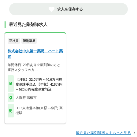
求人を保存する
最近見た薬剤師求人
正社員
調剤薬局
株式会社中央第一薬局 ハート薬
局
年間休日120日あり☆薬剤師の方と
事務スタッフの方…
【月収】32.0万円～40.0万円程
度※諸手当込 【年収】418万円
～520万円程度※賞与込
大阪府 高槻市
ＪＲ東海道本線(米原－神戸) 高
槻駅
最近見た薬剤師求人をもっと見る