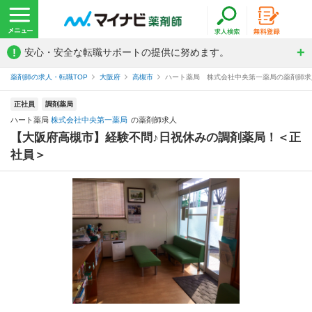
!
安心・安全な転職サポートの提供に努めます。
薬剤師の求人・転職TOP
大阪府
高槻市
ハート薬局 株式会社中央第一薬局の薬剤師求
正社員
調剤薬局
ハート薬局
株式会社中央第一薬局
の薬剤師求人
【大阪府高槻市】経験不問♪日祝休みの調剤薬局！＜正
社員＞