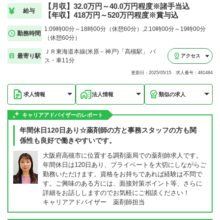
【月収】32.0万円～40.0万円程度※諸手当込
給与
【年収】418万円～520万円程度※賞与込
1:09時00分～18時00分（休憩60分）,2:10時00分～19時00分
勤務時間
（休憩60分）
ＪＲ東海道本線(米原－神戸)「高槻駅」 バ
最寄り駅
アクセス
ス・車11分
更新日：2025/05/15 求人番号：481484
求人情報
法人情報
類似の求人
キャリアアドバイザーのレポート
年間休日120日あり☆薬剤師の方と事務スタッフの方も関
係性も良好で働きやすいです。
大阪府高槻市に位置する調剤薬局での薬剤師求人です。
年間休日は120日あり、プライベートを大切にしながらご
勤務いただけます。資格をお持ちであれば経験は不問で
す。ご興味のある方には、面接対策ポイント等、さらに
詳細をお話ししますのでお気軽にご相談ください！
キャリアアドバイザー 薬剤師担当