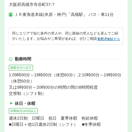
大阪府高槻市寺谷町37-7
ＪＲ東海道本線(米原－神戸)「高槻駅」 バス・車11分
同じエリアで似た条件の求人や、同じ路線の求人なども喜んでご紹
介いたします。お悩みやご希望があれば、ぜひご相談ください。
無料で相談する
勤務時間
残業月10ｈ以下
1:09時00分～18時00分（休憩60分）,2:10時00分～19時00分
（休憩60分）
又は9時00分～20時00分の時間の間の8時間程度
交替制（シフト制）
休日・休暇
年間休日120日以上
週休2日制 日曜日 祝日 夏季休暇 有給休暇
■日曜日＋他1日週休2日制（シフト） ■冬季休暇