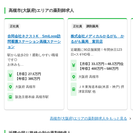
高槻市(大阪府)エリアの薬剤師求人
正社員
正社員
調剤薬局
合同会社ネクストK SmiLoop訪
株式会社メディカルかるがも か
問看護ステーション高槻ステーシ
るがも薬局 富田店
ョン
近畿圏に90店舗展開！年間休日123
日×スギHD母…
駅から徒歩2分！通勤しやすい職場
です◎
【月収】33.3万円～48.3万円位
お休みも…
【年収】400万円～580万円
【月収】27.5万円
大阪府 高槻市
【年収】385万円
大阪府 高槻市
ＪＲ東海道本線(米原－神戸) 摂
津富田駅 他
阪急京都本線 高槻市駅
高槻市(大阪府)エリアの薬剤師求人をもっと見る