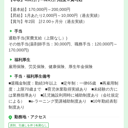
【基本給】170,000円～200,000円
【昇給】1月あたり2,000円～10,000円（過去実績）
【賞与】年2回 計2.00ヶ月分（過去実績）
手当
通勤手当(実費支給（上限なし）)
その他手当(薬剤師手当：30,000円、職務手当：120,000円～
170,000円)
福利厚生
雇用保険、労災保険、健康保険、厚生年金保険
手当・福利厚生備考
■退職金制度：勤続3年以上 ■定年制：一律65歳 ■再雇用制
度：上限70歳まで ■育児休業取得実績あり ■未経験の方に
は業務指導あり ■託児施設利用時に補助制度あり（会社規定
による） ■e‐ラーニング受講補助制度あり ■10年勤続表彰
制度あり
勤務地・アクセス
原則、引越しを伴う転勤なし