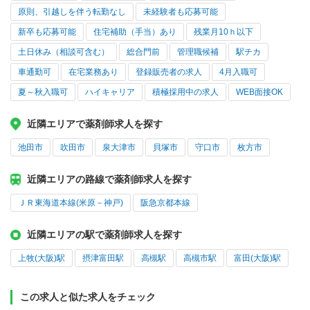
原則、引越しを伴う転勤なし
未経験者も応募可能
新卒も応募可能
住宅補助（手当）あり
残業月10ｈ以下
土日休み（相談可含む）
総合門前
管理職候補
駅チカ
車通勤可
在宅業務あり
登録販売者の求人
4月入職可
夏～秋入職可
ハイキャリア
積極採用中の求人
WEB面接OK
近隣エリアで薬剤師求人を探す
池田市
吹田市
泉大津市
貝塚市
守口市
枚方市
近隣エリアの路線で薬剤師求人を探す
ＪＲ東海道本線(米原－神戸)
阪急京都本線
近隣エリアの駅で薬剤師求人を探す
上牧(大阪)駅
摂津富田駅
高槻駅
高槻市駅
富田(大阪)駅
この求人と似た求人をチェック