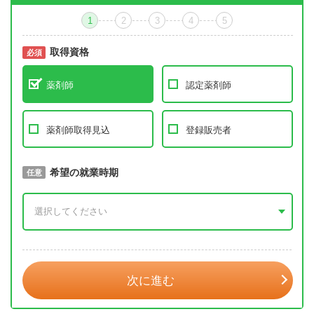
1
2
3
4
5
取得資格
必須
必須
薬剤師
認定薬剤師
薬剤師取得見込
登録販売者
取得予定年
希望の就業時期
必須
任意
年 3月
次に進む