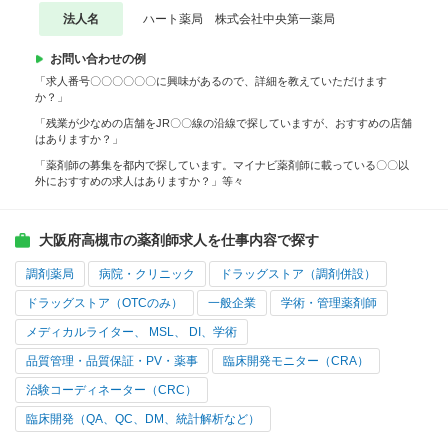
法人名
ハート薬局 株式会社中央第一薬局
お問い合わせの例
「求人番号〇〇〇〇〇〇に興味があるので、詳細を教えていただけます
か？」
「残業が少なめの店舗をJR〇〇線の沿線で探していますが、おすすめの店舗
はありますか？」
「薬剤師の募集を都内で探しています。マイナビ薬剤師に載っている〇〇以
外におすすめの求人はありますか？」等々
大阪府高槻市の薬剤師求人を仕事内容で探す
調剤薬局
病院・クリニック
ドラッグストア（調剤併設）
ドラッグストア（OTCのみ）
一般企業
学術・管理薬剤師
メディカルライター、 MSL、 DI、学術
品質管理・品質保証・PV・薬事
臨床開発モニター（CRA）
治験コーディネーター（CRC）
臨床開発（QA、QC、DM、統計解析など）