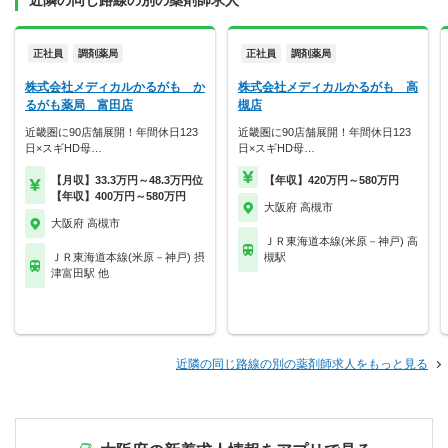
近隣の同じ路線の別の薬剤師求人
正社員
調剤薬局
正社員
調剤薬局
株式会社メディカルかるがも か
株式会社メディカルかるがも 高
るがも薬局 富田店
槻店
近畿圏に90店舗展開！年間休日123
近畿圏に90店舗展開！年間休日123
日×スギHD母…
日×スギHD母…
【月収】33.3万円～48.3万円位
【年収】420万円～580万円
【年収】400万円～580万円
大阪府 高槻市
大阪府 高槻市
ＪＲ東海道本線(米原－神戸) 高
ＪＲ東海道本線(米原－神戸) 摂
槻駅
津富田駅 他
近隣の同じ路線の別の薬剤師求人をもっと見る