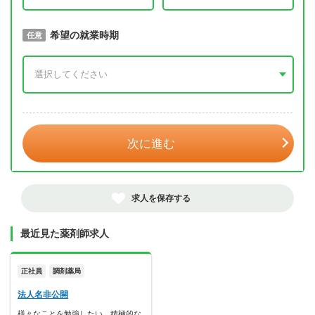
取得予定年
希望の就業時期
必須
任意
年 3月
次に進む
求人を保存する
最近見た薬剤師求人
正社員
調剤薬局
法人名非公開
様々なことを勉強したい、積極的な