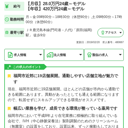
【月収】28.0万円24歳～モデル
給与
【年収】420万円24歳～モデル
月～金:09時00分～18時30分（休憩90分）,土:09時00分～17時
勤務時間
00分（休憩60分）
ＪＲ鹿児島本線(門司港－八代)「原田(福岡)
最寄り駅
アクセス
駅」 徒歩9分
更新日：2019/02/20 求人番号：480667
求人情報
法人情報
類似の求人
この求人のポイント
福岡市近郊に19店舗展開。通勤しやすい店舗立地が魅力で
す
現在、福岡市近郊に19店舗展開。ほとんどの店舗が市内から通勤で
きる範囲にあります。異動があったとしても通える範囲になります
ので、転居せずにスキルアップできる環境がオススメです。
幅広い業務を学び、成長できる環境が整っている薬局です
福岡市内において平成8年より在宅業務に積極的に取り組んでいる
会社で、IVH（中心静脈栄養法）製剤調製のためのクリーンルーム
（無菌室）の設置をしており、設置以来、ずっと稼動もしておりま