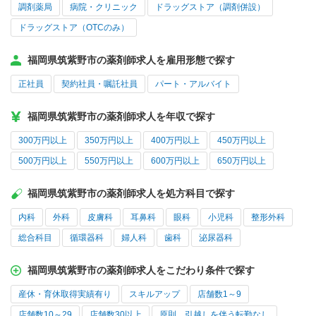
調剤薬局
病院・クリニック
ドラッグストア（調剤併設）
ドラッグストア（OTCのみ）
福岡県筑紫野市の薬剤師求人を雇用形態で探す
正社員
契約社員・嘱託社員
パート・アルバイト
福岡県筑紫野市の薬剤師求人を年収で探す
300万円以上
350万円以上
400万円以上
450万円以上
500万円以上
550万円以上
600万円以上
650万円以上
福岡県筑紫野市の薬剤師求人を処方科目で探す
内科
外科
皮膚科
耳鼻科
眼科
小児科
整形外科
総合科目
循環器科
婦人科
歯科
泌尿器科
福岡県筑紫野市の薬剤師求人をこだわり条件で探す
産休・育休取得実績有り
スキルアップ
店舗数1～9
店舗数10～29
店舗数30以上
原則、引越しを伴う転勤なし