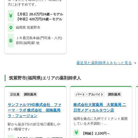
方におすすめです。
【月収】28.0万円24歳～モデル
【年収】420万円24歳～モデル
福岡県 筑紫野市
ＪＲ鹿児島本線(門司港－八代)
原田(福岡)駅 他
最近見た薬剤師求人をもっと見る
筑紫野市(福岡県)エリアの薬剤師求人
正社員
調剤薬局
パート・アルバイト
調剤薬局
サンファルマHD株式会社 ファ
株式会社大賀薬局 大賀薬局 二
ーマ・ラボ 株式会社 保険薬局
日市メディカルタウン店
ラ・フュージョン
福岡を拠点に九州でドミナント展開
している大手調剤・…
駅から徒歩7分の好立地◎通勤しや
すい職場です♪
【時給】2,100円～