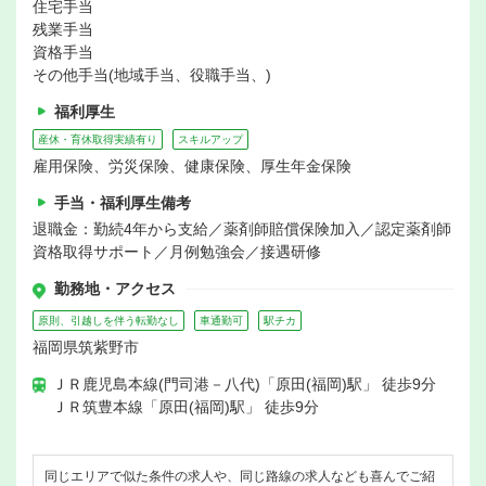
住宅手当
残業手当
資格手当
その他手当(地域手当、役職手当、)
福利厚生
産休・育休取得実績有り
スキルアップ
雇用保険、労災保険、健康保険、厚生年金保険
手当・福利厚生備考
退職金：勤続4年から支給／薬剤師賠償保険加入／認定薬剤師
資格取得サポート／月例勉強会／接遇研修
勤務地・アクセス
原則、引越しを伴う転勤なし
車通勤可
駅チカ
福岡県筑紫野市
ＪＲ鹿児島本線(門司港－八代)「原田(福岡)駅」 徒歩9分
ＪＲ筑豊本線「原田(福岡)駅」 徒歩9分
同じエリアで似た条件の求人や、同じ路線の求人なども喜んでご紹