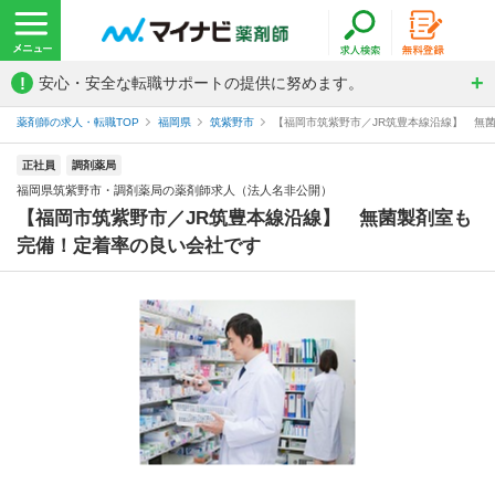
!
安心・安全な転職サポートの提供に努めます。
薬剤師の求人・転職TOP
福岡県
筑紫野市
【福岡市筑紫野市／JR筑豊本線沿線】 無菌
正社員
調剤薬局
福岡県筑紫野市・調剤薬局の薬剤師求人（法人名非公開）
【福岡市筑紫野市／JR筑豊本線沿線】 無菌製剤室も
完備！定着率の良い会社です