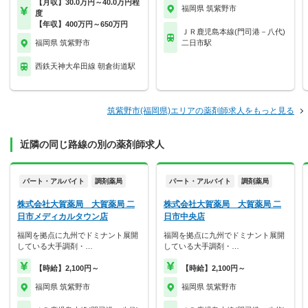
【月収】30.0万円～40.0万円程
福岡県 筑紫野市
度
【年収】400万円～650万円
ＪＲ鹿児島本線(門司港－八代)
福岡県 筑紫野市
二日市駅
西鉄天神大牟田線 朝倉街道駅
筑紫野市(福岡県)エリアの薬剤師求人をもっと見る
近隣の同じ路線の別の薬剤師求人
パート・アルバイト
調剤薬局
パート・アルバイト
調剤薬局
株式会社大賀薬局 大賀薬局 二
株式会社大賀薬局 大賀薬局 二
日市メディカルタウン店
日市中央店
福岡を拠点に九州でドミナント展開
福岡を拠点に九州でドミナント展開
している大手調剤・…
している大手調剤・…
【時給】2,100円～
【時給】2,100円～
福岡県 筑紫野市
福岡県 筑紫野市