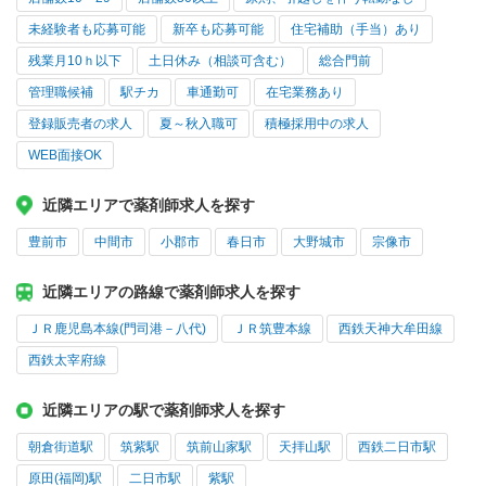
未経験者も応募可能
新卒も応募可能
住宅補助（手当）あり
残業月10ｈ以下
土日休み（相談可含む）
総合門前
管理職候補
駅チカ
車通勤可
在宅業務あり
登録販売者の求人
夏～秋入職可
積極採用中の求人
WEB面接OK
近隣エリアで薬剤師求人を探す
豊前市
中間市
小郡市
春日市
大野城市
宗像市
近隣エリアの路線で薬剤師求人を探す
ＪＲ鹿児島本線(門司港－八代)
ＪＲ筑豊本線
西鉄天神大牟田線
西鉄太宰府線
近隣エリアの駅で薬剤師求人を探す
朝倉街道駅
筑紫駅
筑前山家駅
天拝山駅
西鉄二日市駅
原田(福岡)駅
二日市駅
紫駅