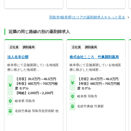
羽島市(岐阜県)エリアの薬剤師求人をもっと見る
近隣の同じ路線の別の薬剤師求人
正社員
調剤薬局
正社員
調剤薬局
法人名非公開
株式会社こころ 竹鼻調剤薬局
岐阜県にて店舗展開している地域医
岐阜県にて店舗展開している地域医
療に根ざした地域密…
療に根ざした地域密…
【月収】30.0万円～46.0万円
【月収】30.0万円～46.0万円
【年収】480万円～700万円程
【年収】480万円～700万円程
度 モデル
度 モデル
【時給】2,000円～2,200円
岐阜県 羽島市
岐阜県 羽島市
名鉄竹鼻線 竹鼻駅
名鉄竹鼻線 羽島市役所前駅 他