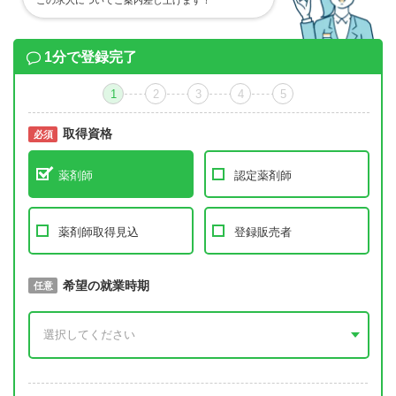
この求人についてご案内差し上げます！
1分で登録完了
1
2
3
4
5
取得資格
必須
必須
薬剤師
認定薬剤師
薬剤師取得見込
登録販売者
取得予定年
希望の就業時期
必須
任意
年 3月