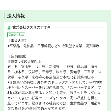
法人情報
株式会社クスリのアオキ
店舗数30以上
【事業内容】
■医薬品・化粧品・日用雑貨などの近隣型小売業、調剤業務
【店舗展開】
店舗数：630店舗以上
石川県、富山県、福井県、新潟県、長野県、群馬県、埼玉
県、栃木県、茨城県、千葉県、岐阜県、愛知県、三重県、滋
賀県、奈良県、京都府の各店舗及び本社（石川県白山市）
■店舗展開の特徴：郊外型のドラッグストアとして、平均300
坪を用いたスーパー併設型の店舗で、「スーパーで集客して
利益率が高い薬を売る」と狙いを定め、通常のドラッグには
カバーできない顧客のニーズをつかみ、高い収益性を得るに
至っています。勤務される社員の方は、生鮮食品や日用品を
含む商品を5％割引で購入ができます。