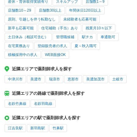
産休・育休取得実績有り
スキルアップ
店舗数1～9
店舗数10～29
店舗数30以上
年間休日120日以上
原則、引越しを伴う転勤なし
未経験者も応募可能
新卒も応募可能
住宅補助（手当）あり
残業月10ｈ以下
土日休み（相談可含む）
管理職候補
駅チカ
車通勤可
在宅業務あり
登録販売者の求人
夏～秋入職可
積極採用中の求人
WEB面接OK
近隣エリアで薬剤師求人を探す
中津川市
美濃市
瑞浪市
恵那市
美濃加茂市
土岐市
近隣エリアの路線で薬剤師求人を探す
名鉄竹鼻線
名鉄羽島線
近隣エリアの駅で薬剤師求人を探す
江吉良駅
新羽島駅
竹鼻駅