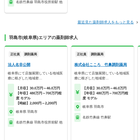
名鉄竹鼻線 羽島市役所前駅 他
最近見た薬剤師求人をもっと見る
羽島市(岐阜県)エリアの薬剤師求人
正社員
調剤薬局
正社員
調剤薬局
法人名非公開
株式会社こころ 竹鼻調剤薬局
岐阜県にて店舗展開している地域医
岐阜県にて店舗展開している地域医
療に根ざした地域密…
療に根ざした地域密…
【月収】30.0万円～46.0万円
【月収】30.0万円～46.0万円
【年収】480万円～700万円程
【年収】480万円～700万円程
度 モデル
度 モデル
【時給】2,000円～2,200円
岐阜県 羽島市
岐阜県 羽島市
名鉄竹鼻線 竹鼻駅
名鉄竹鼻線 羽島市役所前駅 他