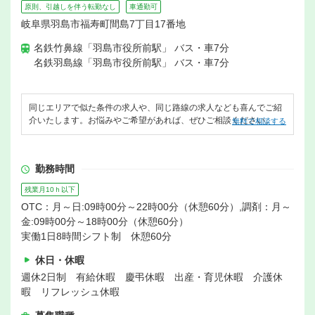
原則、引越しを伴う転勤なし
車通勤可
岐阜県羽島市福寿町間島7丁目17番地
名鉄竹鼻線「羽島市役所前駅」 バス・車7分
名鉄羽島線「羽島市役所前駅」 バス・車7分
同じエリアで似た条件の求人や、同じ路線の求人なども喜んでご紹
介いたします。お悩みやご希望があれば、ぜひご相談ください。
無料で相談する
勤務時間
残業月10ｈ以下
OTC：月～日:09時00分～22時00分（休憩60分）,調剤：月～
金:09時00分～18時00分（休憩60分）
実働1日8時間シフト制 休憩60分
休日・休暇
週休2日制 有給休暇 慶弔休暇 出産・育児休暇 介護休
暇 リフレッシュ休暇