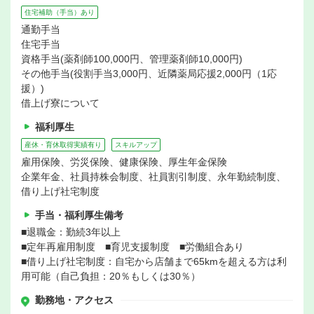
住宅補助（手当）あり
通勤手当
住宅手当
資格手当(薬剤師100,000円、管理薬剤師10,000円)
その他手当(役割手当3,000円、近隣薬局応援2,000円（1応
援）)
借上げ寮について
福利厚生
産休・育休取得実績有り
スキルアップ
雇用保険、労災保険、健康保険、厚生年金保険
企業年金、社員持株会制度、社員割引制度、永年勤続制度、
借り上げ社宅制度
手当・福利厚生備考
■退職金：勤続3年以上
■定年再雇用制度 ■育児支援制度 ■労働組合あり
■借り上げ社宅制度：自宅から店舗まで65kmを超える方は利
用可能（自己負担：20％もしくは30％）
勤務地・アクセス