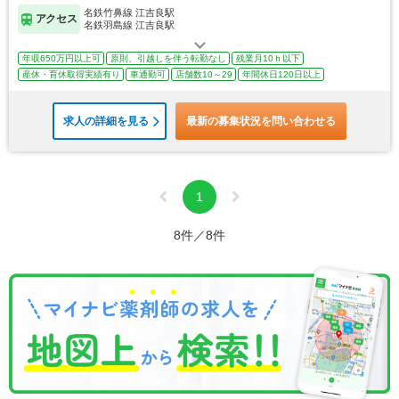
名鉄竹鼻線 江吉良駅
アクセス
名鉄羽島線 江吉良駅
年収650万円以上可
原則、引越しを伴う転勤なし
残業月10ｈ以下
産休・育休取得実績有り
車通勤可
店舗数10～29
年間休日120日以上
求人の詳細を見る
最新の募集状況を問い合わせる
1
8件／8件