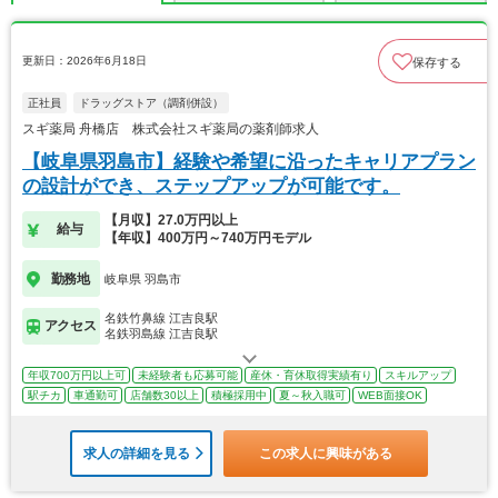
更新日：2026年6月18日
保存する
正社員
ドラッグストア（調剤併設）
スギ薬局 舟橋店 株式会社スギ薬局の薬剤師求人
【岐阜県羽島市】経験や希望に沿ったキャリアプラン
の設計ができ、ステップアップが可能です。
【月収】27.0万円以上
給与
【年収】400万円～740万円モデル
勤務地
岐阜県 羽島市
名鉄竹鼻線 江吉良駅
アクセス
名鉄羽島線 江吉良駅
年収700万円以上可
未経験者も応募可能
産休・育休取得実績有り
スキルアップ
駅チカ
車通勤可
店舗数30以上
積極採用中
夏～秋入職可
WEB面接OK
求人の詳細を見る
この求人に興味がある