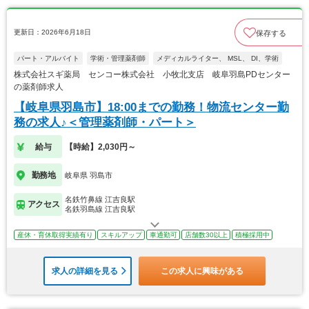
更新日：2026年6月18日
保存する
パート・アルバイト
学術・管理薬剤師
メディカルライター、 MSL、 DI、学術
株式会社スギ薬局 センコー株式会社 小牧北支店 岐阜羽島PDセンター
の薬剤師求人
【岐阜県羽島市】18:00までの勤務！物流センター勤
務の求人♪＜管理薬剤師・パート＞
給与
【時給】2,030円～
勤務地
岐阜県 羽島市
名鉄竹鼻線 江吉良駅
アクセス
名鉄羽島線 江吉良駅
産休・育休取得実績有り
スキルアップ
車通勤可
店舗数30以上
積極採用中
求人の詳細を見る
この求人に興味がある