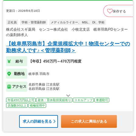
更新日：2026年6月18日
保存する
正社員
学術・管理薬剤師
メディカルライター、 MSL、 DI、学術
株式会社スギ薬局 センコー株式会社 小牧北支店 岐阜羽島PDセンター
の薬剤師求人
【岐阜県羽島市】企業規模拡大中！物流センターでの
勤務求人です♪＜管理薬剤師＞
給与
【年収】450万円～470万円程度
勤務地
岐阜県 羽島市
名鉄竹鼻線 江吉良駅
アクセス
名鉄羽島線 江吉良駅
年収450万円以上可
産休・育休取得実績有り
スキルアップ
車通勤可
店舗数30以上
積極採用中
求人の詳細を見る
この求人に興味がある