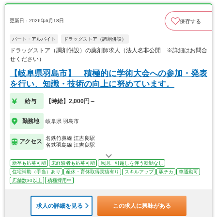
更新日：2026年6月18日
保存する
パート・アルバイト
ドラッグストア（調剤併設）
ドラッグストア（調剤併設）の薬剤師求人（法人名非公開 ※詳細はお問合
せください）
【岐阜県羽島市】 積極的に学術大会への参加・発表
を行い、知識・技術の向上に努めています。
給与
【時給】2,000円～
勤務地
岐阜県 羽島市
名鉄竹鼻線 江吉良駅
アクセス
名鉄羽島線 江吉良駅
新卒も応募可能
未経験者も応募可能
原則、引越しを伴う転勤なし
住宅補助（手当）あり
産休・育休取得実績有り
スキルアップ
駅チカ
車通勤可
店舗数30以上
積極採用中
求人の詳細を見る
この求人に興味がある