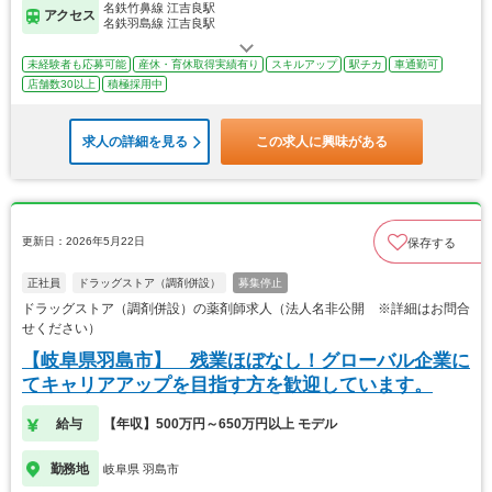
名鉄竹鼻線 江吉良駅
アクセス
名鉄羽島線 江吉良駅
未経験者も応募可能
産休・育休取得実績有り
スキルアップ
駅チカ
車通勤可
店舗数30以上
積極採用中
求人の詳細を見る
この求人に興味がある
更新日：2026年5月22日
保存する
正社員
ドラッグストア（調剤併設）
募集停止
ドラッグストア（調剤併設）の薬剤師求人（法人名非公開 ※詳細はお問合
せください）
【岐阜県羽島市】 残業ほぼなし！グローバル企業に
てキャリアアップを目指す方を歓迎しています。
給与
【年収】500万円～650万円以上 モデル
勤務地
岐阜県 羽島市