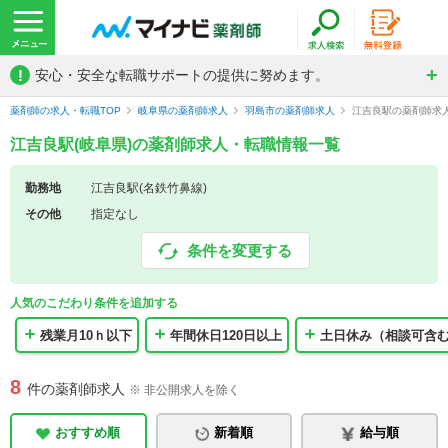
!
安心・安全な転職サポートの提供に努めます。
薬剤師の求人・転職TOP
岐阜県の薬剤師求人
羽島市の薬剤師求人
江吉良駅の薬剤師求
江吉良駅(岐阜県)の薬剤師求人・転職情報一覧
勤務地
江吉良駅(名鉄竹鼻線)
その他
指定なし
条件を変更する
人気のこだわり条件を追加する
残業月10ｈ以下
年間休日120日以上
土日休み（相談可含
8
件の薬剤師求人
※ 非公開求人を除く
おすすめ順
新着順
給与順