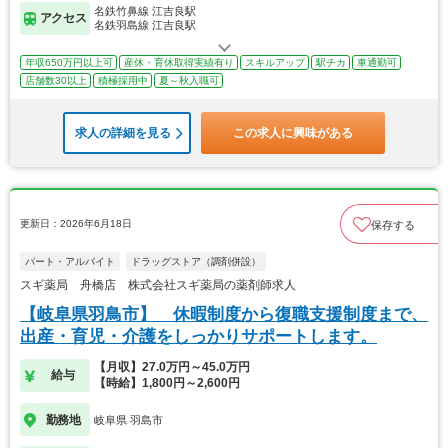
名鉄竹鼻線 江吉良駅
アクセス
名鉄羽島線 江吉良駅
年収650万円以上可
産休・育休取得実績有り
スキルアップ
駅チカ
車通勤可
店舗数30以上
積極採用中
夏～秋入職可
求人の詳細を見る
この求人に興味がある
更新日：2026年6月18日
保存する
パート・アルバイト
ドラッグストア（調剤併設）
スギ薬局 舟橋店 株式会社スギ薬局の薬剤師求人
【岐阜県羽鳥市】 休暇制度から復職支援制度まで、
出産・育児・介護をしっかりサポートします。
【月収】27.0万円～45.0万円
給与
【時給】1,800円～2,600円
勤務地
岐阜県 羽島市