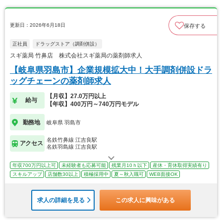
更新日：2026年6月18日
保存する
正社員
ドラッグストア（調剤併設）
スギ薬局 竹鼻店 株式会社スギ薬局の薬剤師求人
【岐阜県羽島市】企業規模拡大中！大手調剤併設ドラ
ッグチェーンの薬剤師求人
【月収】27.0万円以上
給与
【年収】400万円～740万円モデル
勤務地
岐阜県 羽島市
名鉄竹鼻線 江吉良駅
アクセス
名鉄羽島線 江吉良駅
年収700万円以上可
未経験者も応募可能
残業月10ｈ以下
産休・育休取得実績有り
スキルアップ
店舗数30以上
積極採用中
夏～秋入職可
WEB面接OK
求人の詳細を見る
この求人に興味がある