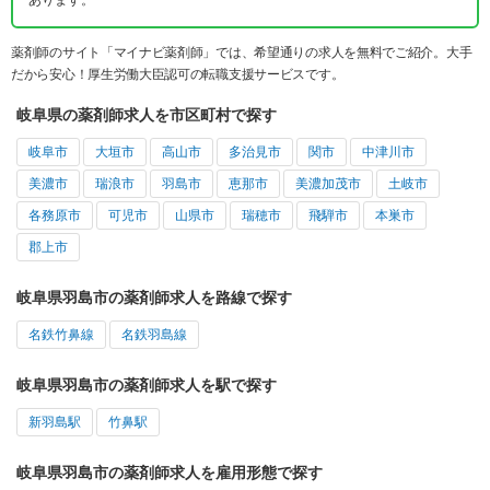
あります。
薬剤師のサイト「マイナビ薬剤師」では、希望通りの求人を無料でご紹介。大手
だから安心！厚生労働大臣認可の転職支援サービスです。
岐阜県の薬剤師求人を市区町村で探す
岐阜市
大垣市
高山市
多治見市
関市
中津川市
美濃市
瑞浪市
羽島市
恵那市
美濃加茂市
土岐市
各務原市
可児市
山県市
瑞穂市
飛騨市
本巣市
郡上市
岐阜県羽島市の薬剤師求人を路線で探す
名鉄竹鼻線
名鉄羽島線
岐阜県羽島市の薬剤師求人を駅で探す
新羽島駅
竹鼻駅
岐阜県羽島市の薬剤師求人を雇用形態で探す