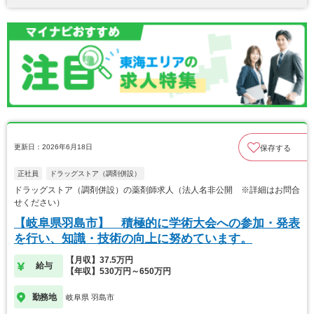
更新日：2026年6月18日
保存する
正社員
ドラッグストア（調剤併設）
ドラッグストア（調剤併設）の薬剤師求人（法人名非公開 ※詳細はお問合
せください）
【岐阜県羽島市】 積極的に学術大会への参加・発表
を行い、知識・技術の向上に努めています。
【月収】37.5万円
給与
【年収】530万円～650万円
勤務地
岐阜県 羽島市