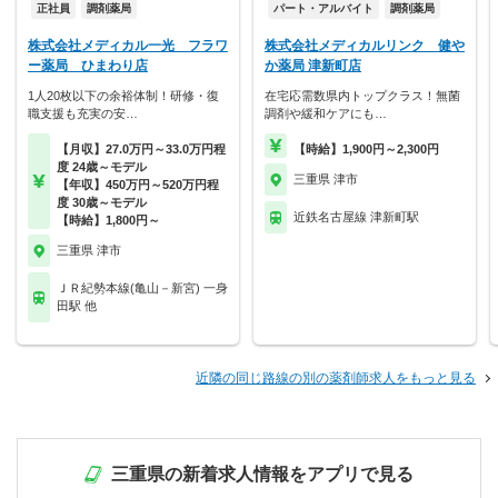
正社員
調剤薬局
パート・アルバイト
調剤薬局
株式会社メディカル一光 フラワ
株式会社メディカルリンク 健や
ー薬局 ひまわり店
か薬局 津新町店
1人20枚以下の余裕体制！研修・復
在宅応需数県内トップクラス！無菌
職支援も充実の安…
調剤や緩和ケアにも…
【月収】27.0万円～33.0万円程
【時給】1,900円～2,300円
度 24歳～モデル
三重県 津市
【年収】450万円～520万円程
度 30歳～モデル
近鉄名古屋線 津新町駅
【時給】1,800円～
三重県 津市
ＪＲ紀勢本線(亀山－新宮) 一身
田駅 他
近隣の同じ路線の別の薬剤師求人をもっと見る
三重県の新着求人情報をアプリで見る