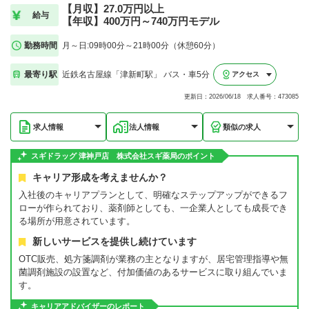
【月収】27.0万円以上
給与
【年収】400万円～740万円モデル
勤務時間
月～日:09時00分～21時00分（休憩60分）
最寄り駅
近鉄名古屋線「津新町駅」 バス・車5分
アクセス
更新日：2026/06/18 求人番号：473085
求人情報
法人情報
類似の求人
スギドラッグ 津神戸店 株式会社スギ薬局のポイント
キャリア形成を考えませんか？
入社後のキャリアプランとして、明確なステップアップができるフ
ローが作られており、薬剤師としても、一企業人としても成長でき
る場所が用意されています。
新しいサービスを提供し続けています
OTC販売、処方箋調剤が業務の主となりますが、居宅管理指導や無
菌調剤施設の設置など、付加価値のあるサービスに取り組んでいま
す。
キャリアアドバイザーのレポート