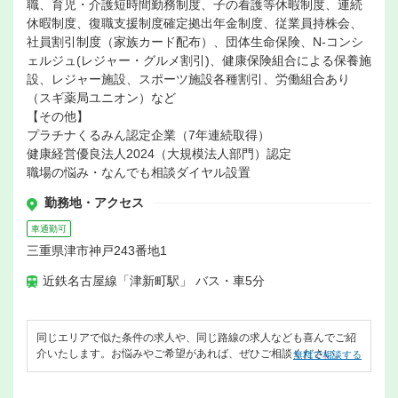
職、育児・介護短時間勤務制度、子の看護等休暇制度、連続
休暇制度、復職支援制度確定拠出年金制度、従業員持株会、
社員割引制度（家族カード配布）、団体生命保険、N-コンシ
ェルジュ(レジャー・グルメ割引)、健康保険組合による保養施
設、レジャー施設、スポーツ施設各種割引、労働組合あり
（スギ薬局ユニオン）など
【その他】
プラチナくるみん認定企業（7年連続取得）
健康経営優良法人2024（大規模法人部門）認定
職場の悩み・なんでも相談ダイヤル設置
勤務地・アクセス
車通勤可
三重県津市神戸243番地1
近鉄名古屋線「津新町駅」 バス・車5分
同じエリアで似た条件の求人や、同じ路線の求人なども喜んでご紹
介いたします。お悩みやご希望があれば、ぜひご相談ください。
無料で相談する