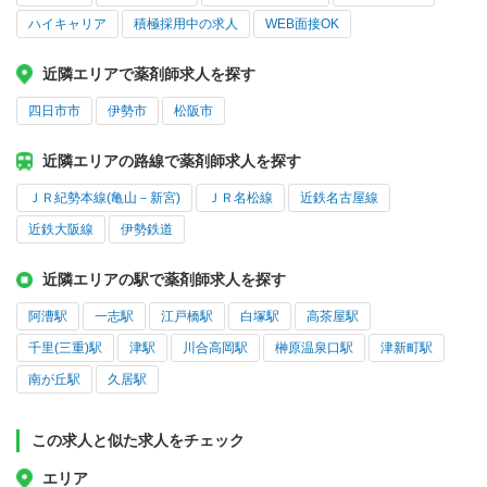
ハイキャリア
積極採用中の求人
WEB面接OK
近隣エリアで薬剤師求人を探す
四日市市
伊勢市
松阪市
近隣エリアの路線で薬剤師求人を探す
ＪＲ紀勢本線(亀山－新宮)
ＪＲ名松線
近鉄名古屋線
近鉄大阪線
伊勢鉄道
近隣エリアの駅で薬剤師求人を探す
阿漕駅
一志駅
江戸橋駅
白塚駅
高茶屋駅
千里(三重)駅
津駅
川合高岡駅
榊原温泉口駅
津新町駅
南が丘駅
久居駅
この求人と似た求人をチェック
エリア