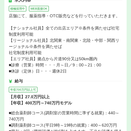
求人内容
積極採用中
WEB面接OK
店舗にて、服薬指導・OTC販売などを行っていただきます。
【ナショナル社員】全ての出店エリア※条件を満たせば社宅
制度利用可能
【リージョナル社員】北関東・南関東・北陸・中部・関西リ
ージョナル※条件を満たせば
社宅制度利用可能
【エリア社員】拠点から片道90分又は50km圏内
■診療（営業）時間・・・月～日／9：00～21：00
■休診（定休）日・・・週休2日
給与
年収700万円以上可
【月収】27.0万円以上
【年収】400万円～740万円モデル
■総合薬剤師コース(調剤室の営業時間に準ずる就業)：440～
740万円
■調剤薬剤師コース(平日9時～19時の就業)：400～620万円