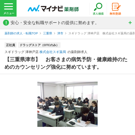
!
安心・安全な転職サポートの提供に努めます。
薬剤師の求人・転職TOP
三重県
津市
スギドラッグ 津神戸店 株式会社スギ薬局の薬
正社員
ドラッグストア（OTCのみ）
スギドラッグ 津神戸店
株式会社スギ薬局
の薬剤師求人
【三重県津市】 お客さまの病気予防・健康維持のた
めのカウンセリング強化に努めています。