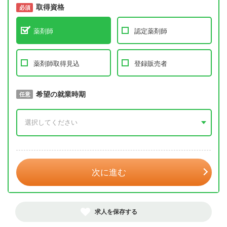
取得資格
必須
必須
薬剤師
認定薬剤師
薬剤師取得見込
登録販売者
取得予定年
希望の就業時期
必須
任意
年 3月
次に進む
求人を保存する