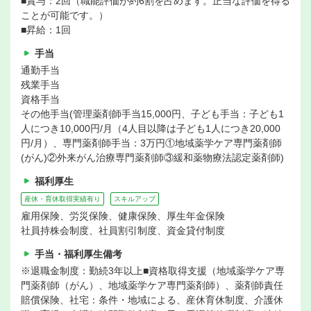
■賞与：2回（職能評価が約6割を占めます。正当な評価を得る
ことが可能です。）
■昇給：1回
手当
通勤手当
残業手当
資格手当
その他手当(管理薬剤師手当15,000円、子ども手当：子ども1
人につき10,000円/月（4人目以降は子ども1人につき20,000
円/月）、専門薬剤師手当：3万円①地域薬学ケア専門薬剤師
(がん)②外来がん治療専門薬剤師③緩和薬物療法認定薬剤師)
福利厚生
産休・育休取得実績有り
スキルアップ
雇用保険、労災保険、健康保険、厚生年金保険
社員持株会制度、社員割引制度、資金貸付制度
手当・福利厚生備考
※退職金制度：勤続3年以上■資格取得支援（地域薬学ケア専
門薬剤師（がん）、地域薬学ケア専門薬剤師）、薬剤師責任
賠償保険、社宅：条件・地域による、産休育休制度、介護休