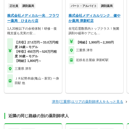
正社員
調剤薬局
パート・アルバイト
調剤薬局
株式会社メディカル一光 フラワ
株式会社メディカルリンク 健や
ー薬局 ひまわり店
か薬局 津新町店
1人20枚以下の余裕体制！研修・復
在宅応需数県内トップクラス！無菌
職支援も充実の安…
調剤や緩和ケアにも…
【月収】27.0万円～33.0万円程
【時給】1,900円～2,300円
度 24歳～モデル
三重県 津市
【年収】450万円～520万円程
度 30歳～モデル
近鉄名古屋線 津新町駅
【時給】1,800円～
三重県 津市
ＪＲ紀勢本線(亀山－新宮) 一身
田駅 他
津市(三重県)エリアの薬剤師求人をもっと見る
近隣の同じ路線の別の薬剤師求人