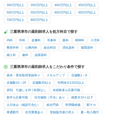
300万円以上
350万円以上
400万円以上
450万円以上
500万円以上
550万円以上
600万円以上
650万円以上
700万円以上
800万円以上
三重県津市の薬剤師求人を処方科目で探す
内科
外科
皮膚科
耳鼻科
眼科
精神科
小児科
整形外科
心療内科
総合科目
消化器科
循環器科
婦人科
歯科
泌尿器科
三重県津市の薬剤師求人をこだわり条件で探す
産休・育休取得実績有り
スキルアップ
店舗数1～9
店舗数10～29
店舗数30以上
年間休日120日以上
原則、引越しを伴う転勤なし
未経験者も応募可能
新卒も応募可能
住宅補助（手当）あり
残業月10ｈ以下
土日休み（相談可含む）
総合門前
管理職候補
駅チカ
車通勤可
在宅業務あり
登録販売者の求人
夏～秋入職可