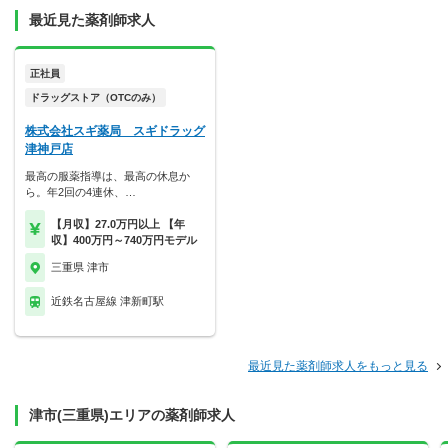
最近見た薬剤師求人
正社員
ドラッグストア（OTCのみ）
株式会社スギ薬局 スギドラッグ
津神戸店
最高の服薬指導は、最高の休息か
ら。年2回の4連休、…
【月収】27.0万円以上 【年
収】400万円～740万円モデル
三重県 津市
近鉄名古屋線 津新町駅
最近見た薬剤師求人をもっと見る
津市(三重県)エリアの薬剤師求人