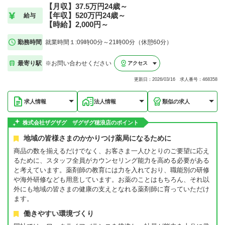
【月収】37.5万円24歳～
【年収】520万円24歳～
給与
【時給】2,000円～
勤務時間
就業時間１:09時00分～21時00分（休憩60分）
最寄り駅
※お問い合わせください
アクセス
更新日：2026/03/16 求人番号：468358
求人情報
法人情報
類似の求人
株式会社ザグザグ ザグザグ穂浪店のポイント
地域の皆様さまのかかりつけ薬局になるために
商品の数を揃えるだけでなく、お客さま一人ひとりのご要望に応え
るために、スタッフ全員がカウンセリング能力を高める必要がある
と考えています。薬剤師の教育には力を入れており、職能別の研修
や海外研修なども用意しています。お薬のことはもちろん、それ以
外にも地域の皆さまの健康の支えとなれる薬剤師に育っていただけ
ます。
働きやすい環境づくり