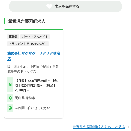
求人を保存する
最近見た薬剤師求人
正社員
パート・アルバイト
ドラッグストア（OTCのみ）
株式会社ザグザグ ザグザグ穂浪
店
岡山県を中心に中四国で展開する急
成長中のドラッグス…
【月収】37.5万円24歳～ 【年
収】520万円24歳～ 【時給】
2,000円～
岡山県 備前市
※お問い合わせください
最近見た薬剤師求人をもっと見る