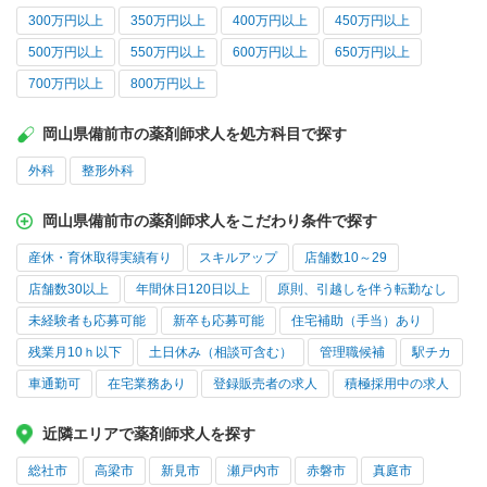
300万円以上
350万円以上
400万円以上
450万円以上
500万円以上
550万円以上
600万円以上
650万円以上
700万円以上
800万円以上
岡山県備前市の薬剤師求人を処方科目で探す
外科
整形外科
岡山県備前市の薬剤師求人をこだわり条件で探す
産休・育休取得実績有り
スキルアップ
店舗数10～29
店舗数30以上
年間休日120日以上
原則、引越しを伴う転勤なし
未経験者も応募可能
新卒も応募可能
住宅補助（手当）あり
残業月10ｈ以下
土日休み（相談可含む）
管理職候補
駅チカ
車通勤可
在宅業務あり
登録販売者の求人
積極採用中の求人
近隣エリアで薬剤師求人を探す
総社市
高梁市
新見市
瀬戸内市
赤磐市
真庭市