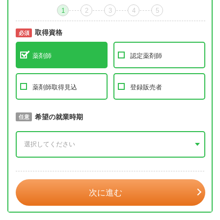
1
2
3
4
5
取得資格
必須
必須
薬剤師
認定薬剤師
薬剤師取得見込
登録販売者
取得予定年
希望の就業時期
必須
任意
年 3月
次に進む