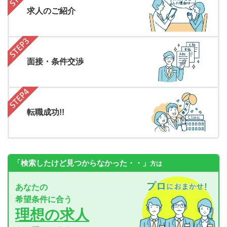
求人のご紹介
面接・条件交渉
転職成功!!
「検索したけど見つからなかった・・」
方は
あなたの
希望条件に合う
理想の求人