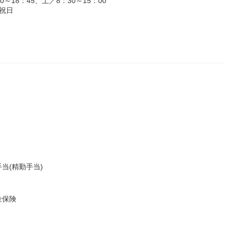
18：45、土／8：30～15：00
祝日
当(精勤手当)
金保険