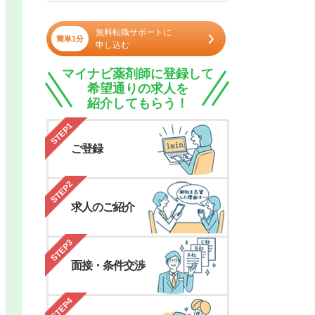
無料転職サポートに
簡単1分
申し込む
マイナビ薬剤師に登録して
希望通りの求人を
紹介してもらう！
STEP1
ご登録
STEP2
求人のご紹介
STEP3
面接・条件交渉
STEP4