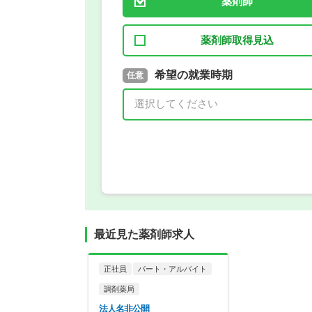
薬剤師
薬剤師取得見込
取得予定年
希望の就業時期
必須
任意
年 3月
最近見た薬剤師求人
正社員
パート・アルバイト
調剤薬局
法人名非公開