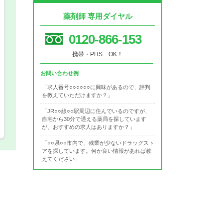
正社員
薬剤師 専用ダイヤル
パート(週4日～5日)
0120-866-153
携帯・PHS OK！
お問い合わせ例
「求人番号○○○○○○に興味があるので、評判
を教えていただけますか？」
「JR○○線○○駅周辺に住んでいるのですが、
自宅から30分で通える薬局を探しています
が、おすすめの求人はありますか？」
「○○県○○市内で、残業が少ないドラッグスト
アを探しています。何か良い情報があれば教
えてください」