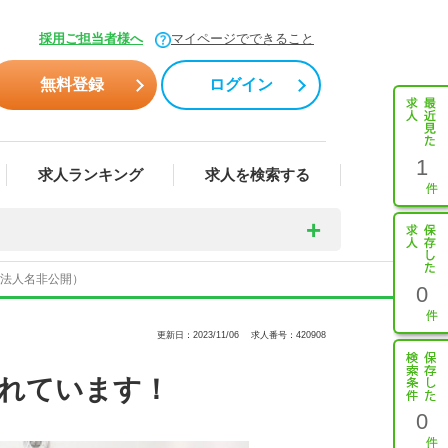
採用ご担当者様へ
マイページでできること
無料登録
ログイン
1
求人ランキング
求人を検索する
（法人名非公開）
0
更新日：2023/11/06
求人番号：420908
入れています！
0