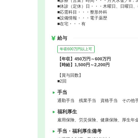
■診療（営業）時間・・・月火水金／8：30～
■休診（定休）日・・・木曜日、日曜日、
■応需科目・・・整形外科
■設備情報・・・電子薬歴
■在宅・・・有
給与
年収600万円以上可
【年収】450万円～600万円
【時給】1,500円～2,200円
【賞与回数】
■2回
手当
通勤手当 残業手当 資格手当 その他手
福利厚生
雇用保険、労災保険、健康保険、厚生年
手当・福利厚生備考