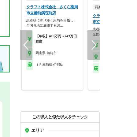
クラフト株式会社 さくら薬局
調剤薬局
市立備前病院前店
クラフト株式会社 さくら
患者様に寄り添う薬局を目指し、
市立備前病院前店
全国各地に展開する調…
患者様に寄り添う薬局を目指
全国各地に展開する調…
【年収】419万円～743万円
程度
【時給】2,000円～2,2
岡山県 備前市
岡山県 備前市
ＪＲ赤穂線 伊部駅
ＪＲ赤穂線 伊部駅
この求人と似た求人をチェック
エリア