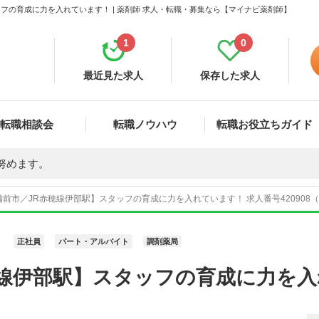
フの育成に力を入れています！ | 薬剤師 求人・転職・募集なら【マイナビ薬剤師】
1
0
最近見た求人
保存した求人
転職相談会
転職ノウハウ
転職お役立ちガイド
努めます。
前市／JR赤穂線伊部駅】スタッフの育成に力を入れています！ 求人番号420908
正社員
パート・アルバイト
調剤薬局
穂線伊部駅】スタッフの育成に力を