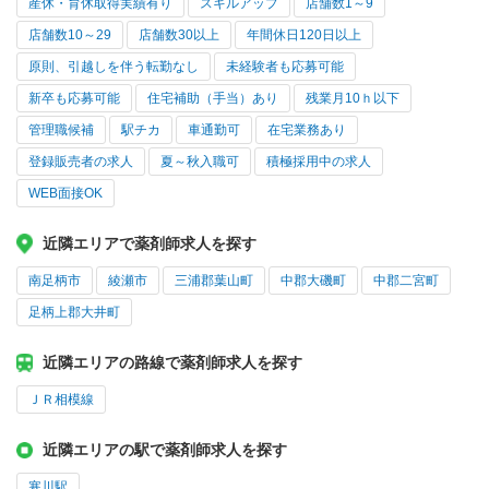
産休・育休取得実績有り
スキルアップ
店舗数1～9
店舗数10～29
店舗数30以上
年間休日120日以上
原則、引越しを伴う転勤なし
未経験者も応募可能
新卒も応募可能
住宅補助（手当）あり
残業月10ｈ以下
管理職候補
駅チカ
車通勤可
在宅業務あり
登録販売者の求人
夏～秋入職可
積極採用中の求人
WEB面接OK
近隣エリアで薬剤師求人を探す
南足柄市
綾瀬市
三浦郡葉山町
中郡大磯町
中郡二宮町
足柄上郡大井町
近隣エリアの路線で薬剤師求人を探す
ＪＲ相模線
近隣エリアの駅で薬剤師求人を探す
寒川駅