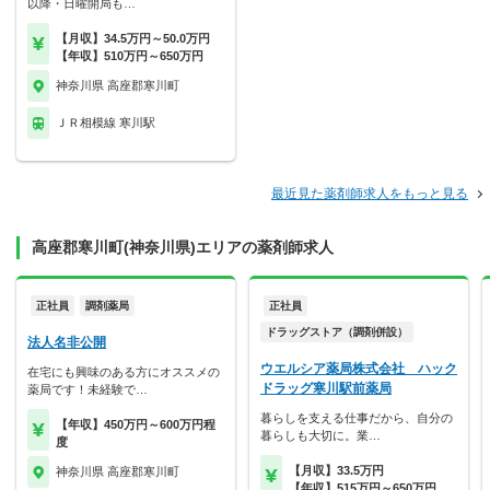
以降・日曜開局も…
【月収】34.5万円～50.0万円
【年収】510万円～650万円
神奈川県 高座郡寒川町
ＪＲ相模線 寒川駅
最近見た薬剤師求人をもっと見る
高座郡寒川町(神奈川県)エリアの薬剤師求人
正社員
調剤薬局
正社員
ドラッグストア（調剤併設）
法人名非公開
ウエルシア薬局株式会社 ハック
在宅にも興味のある方にオススメの
ドラッグ寒川駅前薬局
薬局です！未経験で…
暮らしを支える仕事だから、自分の
【年収】450万円～600万円程
暮らしも大切に。業…
度
【月収】33.5万円
神奈川県 高座郡寒川町
【年収】515万円～650万円