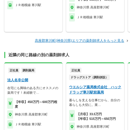
ＪＲ相模線 寒川駅
神奈川県 高座郡寒川町
ＪＲ相模線 寒川駅
高座郡寒川町(神奈川県)エリアの薬剤師求人をもっと見る
近隣の同じ路線の別の薬剤師求人
正社員
調剤薬局
正社員
ドラッグストア（調剤併設）
法人名非公開
ウエルシア薬局株式会社 ハック
在宅にも興味のある方にオススメの
ドラッグ寒川駅前薬局
薬局です！未経験で…
暮らしを支える仕事だから、自分の
【年収】450万円～600万円程
暮らしも大切に。業…
度
【月収】33.5万円
神奈川県 高座郡寒川町
【年収】515万円～650万円
ＪＲ相模線 寒川駅
神奈川県 高座郡寒川町