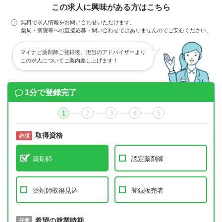
この求人に興味がある方はこちら
無料で求人情報をお問い合わせいただけます。
薬局・病院等への直接応募・問い合わせではありませんのでご安心ください。
マイナビ薬剤師ご登録後、担当のアドバイザーより
この求人についてご案内差し上げます！
1分で登録完了
1
2
3
4
5
取得資格
必須
必須
薬剤師
認定薬剤師
薬剤師取得見込
登録販売者
取得予定年
希望の就業時期
必須
任意