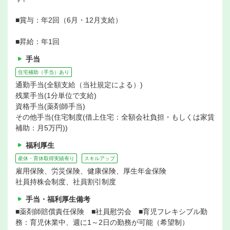
■賞与：年2回（6月・12月支給）
■昇給：年1回
手当
住宅補助（手当）あり
通勤手当(全額支給（当社規定による）)
残業手当(1分単位で支給)
資格手当(薬剤師手当)
その他手当(住宅制度(借上住宅：全額会社負担・もしくは家賃
補助：月5万円))
福利厚生
産休・育休取得実績有り
スキルアップ
雇用保険、労災保険、健康保険、厚生年金保険
社員持株会制度、社員割引制度
手当・福利厚生備考
■薬剤師賠償責任保険 ■社員慰労会 ■育児フレキシブル勤
務：育児休業中、週に1～2日の勤務が可能（希望制）