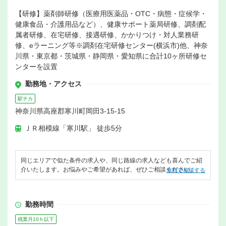
【研修】薬剤師研修（医療用医薬品・OTC・病態・症候学・
健康食品・介護用品など）、健康サポート薬局研修、調剤配
属者研修、在宅研修、接遇研修、かかりつけ・対人業務研
修、eラーニング等※調剤在宅研修センター(横浜市)他、神奈
川県・東京都・茨城県・静岡県・愛知県に合計10ヶ所研修セ
ンターを設置
勤務地・アクセス
駅チカ
神奈川県高座郡寒川町岡田3-15-15
ＪＲ相模線「寒川駅」 徒歩5分
同じエリアで似た条件の求人や、同じ路線の求人なども喜んでご紹
介いたします。お悩みやご希望があれば、ぜひご相談ください。
無料で相談する
勤務時間
残業月10ｈ以下