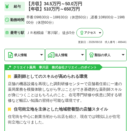
【月収】34.5万円～50.0万円
給与
【年収】510万円～650万円
早番:09時30分～18時30分（休憩60分）,遅番:10時00分～19時
勤務時間
00分（休憩60分）
最寄り駅
ＪＲ相模線「寒川駅」 徒歩5分
アクセス
更新日：2026/06/18 求人番号：466441
求人情報
法人情報
類似の求人
クリエイト薬局 寒川店 株式会社クリエイ…のポイント
薬剤師としてのスキルが高められる環境
店舗の機器設備を再現した調剤研修センターで店舗着任前に一連の
薬局業務を模擬体験しながら学ぶことができ基礎的な薬剤師スキル
が身につくことはもちろんのこと、在宅専門研修や疾患に関する研
修など幅広い知識の習得が可能な環境です。
住宅街立地を主体とした地域密着型の店舗スタイル
住宅街を中心に創業当初から出店を続け、現在では9割以上が住宅
街立地になりました。