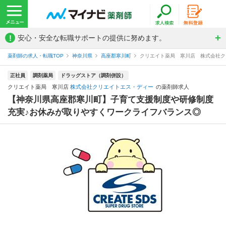
!
安心・安全な転職サポートの提供に努めます。
薬剤師の求人・転職TOP
神奈川県
高座郡寒川町
クリエイト薬局 寒川店 株式会社ク
正社員
調剤薬局
ドラッグストア（調剤併設）
クリエイト薬局 寒川店
株式会社クリエイトエス・ディー
の薬剤師求人
【神奈川県高座郡寒川町】子育て支援制度や研修制度
充実♪お休みが取りやすくワークライフバランス◎