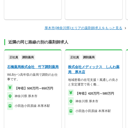
厚木市(神奈川県)エリアの薬剤師求人をもっと見る
近隣の同じ路線の別の薬剤師求人
正社員
調剤薬局
正社員
調剤薬局
石橋薬局株式会社 竹下調剤薬局
株式会社メディックス しんわ薬
局 厚木店
WLBかつ高年収の薬局で調剤のお仕
事です。
地域密着の在宅支援！風通しの良さ
と安定運営で長く働…
【年収】500万円～650万円
【年収】420万円～580万円
神奈川県 厚木市
神奈川県 厚木市
小田急小田原線 本厚木駅
小田急小田原線 本厚木駅