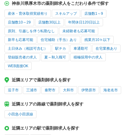
神奈川県厚木市の薬剤師求人をこだわり条件で探す
産休・育休取得実績有り
スキルアップ
店舗数1～9
店舗数10～29
店舗数30以上
年間休日120日以上
原則、引越しを伴う転勤なし
未経験者も応募可能
新卒も応募可能
住宅補助（手当）あり
残業月10ｈ以下
土日休み（相談可含む）
駅チカ
車通勤可
在宅業務あり
登録販売者の求人
夏～秋入職可
積極採用中の求人
WEB面接OK
近隣エリアで薬剤師求人を探す
逗子市
三浦市
秦野市
大和市
伊勢原市
海老名市
近隣エリアの路線で薬剤師求人を探す
小田急小田原線
近隣エリアの駅で薬剤師求人を探す