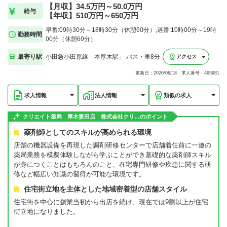
【月収】34.5万円～50.0万円
給与
【年収】510万円～650万円
早番:09時30分～18時30分（休憩60分）,遅番:10時00分～19時
勤務時間
00分（休憩60分）
最寄り駅
小田急小田原線「本厚木駅」 バス・車8分
アクセス
更新日：2026/06/18 求人番号：465981
求人情報
法人情報
類似の求人
クリエイト薬局 厚木妻田店 株式会社クリ…のポイント
薬剤師としてのスキルが高められる環境
店舗の機器設備を再現した調剤研修センターで店舗着任前に一連の
薬局業務を模擬体験しながら学ぶことができ基礎的な薬剤師スキル
が身につくことはもちろんのこと、在宅専門研修や疾患に関する研
修など幅広い知識の習得が可能な環境です。
住宅街立地を主体とした地域密着型の店舗スタイル
住宅街を中心に創業当初から出店を続け、現在では9割以上が住宅
街立地になりました。