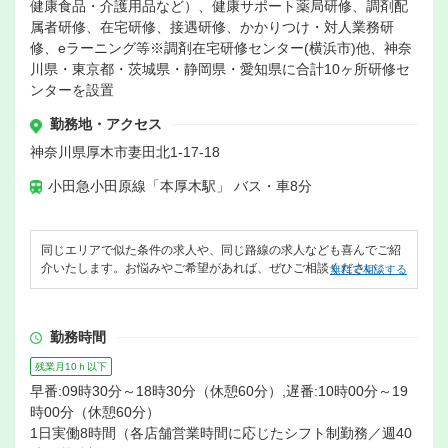
健康食品・介護用品など）、健康サポート薬局研修、調剤配
属者研修、在宅研修、接遇研修、かかりつけ・対人業務研
修、eラーニング等※調剤在宅研修センター(横浜市)他、神奈
川県・東京都・茨城県・静岡県・愛知県に合計10ヶ所研修セ
ンターを設置
勤務地・アクセス
神奈川県厚木市妻田北1-17-18
小田急小田原線「本厚木駅」 バス・車8分
同じエリアで似た条件の求人や、同じ路線の求人なども喜んでご紹
介いたします。お悩みやご希望があれば、ぜひご相談ください。
無料で相談する
勤務時間
残業月10ｈ以下
早番:09時30分～18時30分（休憩60分）,遅番:10時00分～19
時00分（休憩60分）
1日実働8時間（各店舗営業時間に応じたシフト制勤務／週40