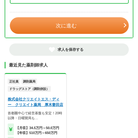
年 3月
次に進む
求人を保存する
最近見た薬剤師求人
正社員
調剤薬局
ドラッグストア（調剤併設）
株式会社クリエイトエス・ディ
ー クリエイト薬局 厚木妻田店
首都圏中心で経営基盤も安定！20時
以降・日曜開局も…
【月収】34.5万円～50.0万円
【年収】510万円～650万円