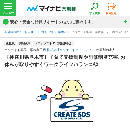
!
安心・安全な転職サポートの提供に努めます。
薬剤師の求人・転職TOP
神奈川県
厚木市
クリエイト薬局 厚木妻田店 株式会社クリ
正社員
調剤薬局
ドラッグストア（調剤併設）
クリエイト薬局 厚木妻田店
株式会社クリエイトエス・ディー
の薬剤師求人
【神奈川県厚木市】子育て支援制度や研修制度充実♪お
休みが取りやすくワークライフバランス◎