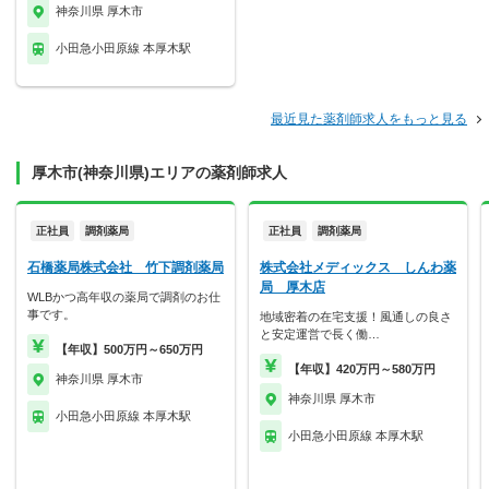
神奈川県 厚木市
小田急小田原線 本厚木駅
最近見た薬剤師求人をもっと見る
厚木市(神奈川県)エリアの薬剤師求人
正社員
調剤薬局
正社員
調剤薬局
石橋薬局株式会社 竹下調剤薬局
株式会社メディックス しんわ薬
局 厚木店
WLBかつ高年収の薬局で調剤のお仕
事です。
地域密着の在宅支援！風通しの良さ
と安定運営で長く働…
【年収】500万円～650万円
【年収】420万円～580万円
神奈川県 厚木市
神奈川県 厚木市
小田急小田原線 本厚木駅
小田急小田原線 本厚木駅