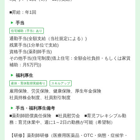
■昇給：年1回
手当
住宅補助（手当）あり
通勤手当(全額支給（当社規定による）)
残業手当(1分単位で支給)
資格手当(薬剤師手当)
その他手当(住宅制度(借上住宅：全額会社負担・もしくは家賃
補助：月5万円))
福利厚生
産休・育休取得実績有り
スキルアップ
雇用保険、労災保険、健康保険、厚生年金保険
社員持株会制度、社員割引制度
手当・福利厚生備考
■薬剤師賠償責任保険 ■社員慰労会 ■育児フレキシブル勤
務：育児休業中、週に1～2日の勤務が可能（希望制）
【研修】薬剤師研修（医療用医薬品・OTC・病態・症候学・