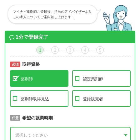
マイナビ薬剤師ご登録後、担当のアドバイザーより
この求人についてご案内差し上げます！
1分で登録完了
1
2
3
4
5
取得資格
必須
必須
薬剤師
認定薬剤師
薬剤師取得見込
登録販売者
取得予定年
希望の就業時期
必須
任意