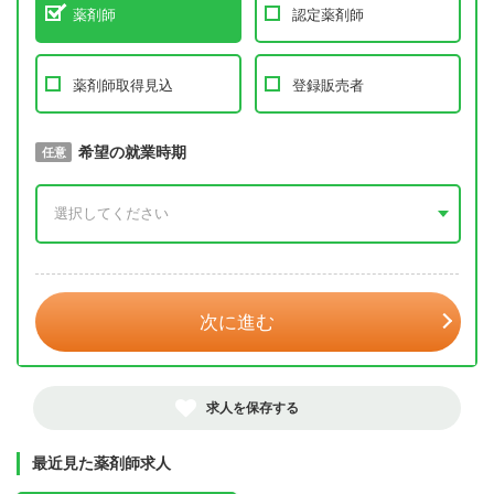
薬剤師
認定薬剤師
薬剤師取得見込
登録販売者
取得予定年
希望の就業時期
必須
任意
年 3月
次に進む
求人を保存する
最近見た薬剤師求人