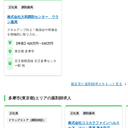
正社員
調剤薬局
株式会社大和調剤センター ウラ
ン薬局
スキルアップ向上！勉強会や研修会
を積極的に取り入れ…
【年収】420万円～530万円
東京都 多摩市
京王相模原線 京王多摩センタ
ー駅 他
最近見た薬剤師求人をもっと見る
多摩市(東京都)エリアの薬剤師求人
正社員
正社員
調剤薬局
ドラッグストア（調剤併設）
株式会社ココカラファインヘルス