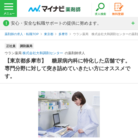
!
安心・安全な転職サポートの提供に努めます。
薬剤師の求人・転職TOP
東京都
多摩市
ウラン薬局 株式会社大和調剤センターの薬剤
正社員
調剤薬局
ウラン薬局
株式会社大和調剤センター
の薬剤師求人
【東京都多摩市】 糖尿病内科に特化した店舗です。
専門分野に対して突き詰めていきたい方にオススメで
す。