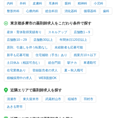
内科
外科
皮膚科
耳鼻科
眼科
精神科
小児科
整形外科
心療内科
総合科目
消化器科
循環器科
歯科
東京都多摩市の薬剤師求人をこだわり条件で探す
産休・育休取得実績有り
スキルアップ
店舗数1～9
店舗数10～29
店舗数30以上
年間休日120日以上
原則、引越しを伴う転勤なし
未経験者も応募可能
新卒も応募可能
住宅補助（手当）あり
残業月10ｈ以下
土日休み（相談可含む）
総合門前
駅チカ
車通勤可
在宅業務あり
登録販売者の求人
夏～秋入職可
積極採用中の求人
WEB面接OK
近隣エリアで薬剤師求人を探す
清瀬市
東久留米市
武蔵村山市
稲城市
羽村市
あきる野市