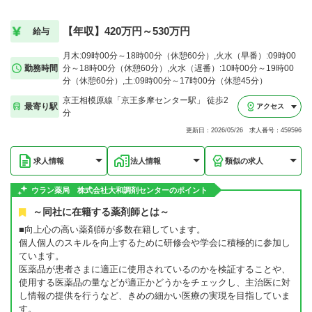
【年収】420万円～530万円
給与
月木:09時00分～18時00分（休憩60分）,火水（早番）:09時00
勤務時間
分～18時00分（休憩60分）,火水（遅番）:10時00分～19時00
分（休憩60分）,土:09時00分～17時00分（休憩45分）
京王相模原線「京王多摩センター駅」 徒歩2
最寄り駅
アクセス
分
更新日：2026/05/26 求人番号：459596
求人情報
法人情報
類似の求人
ウラン薬局 株式会社大和調剤センターのポイント
～同社に在籍する薬剤師とは～
■向上心の高い薬剤師が多数在籍しています。
個人個人のスキルを向上するために研修会や学会に積極的に参加し
ています。
医薬品が患者さまに適正に使用されているのかを検証することや、
使用する医薬品の量などが適正かどうかをチェックし、主治医に対
し情報の提供を行うなど、きめの細かい医療の実現を目指していま
す。