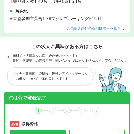
【薬剤師人数】40名、【事務員】24名
所在地
東京都多摩市落合1-38マグレブパーキングビル1F
この法人の他の薬剤師求人を見る
この求人に興味がある方はこちら
無料で求人情報をお問い合わせいただけます。
薬局・病院等への直接応募・問い合わせではありませんのでご安心ください。
マイナビ薬剤師ご登録後、担当のアドバイザーより
この求人についてご案内差し上げます！
1分で登録完了
1
2
3
4
5
取得資格
必須
必須