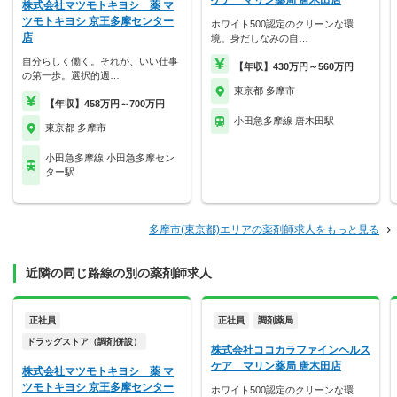
ケア マリン薬局 唐木田店
株式会社マツモトキヨシ 薬 マ
ツモトキヨシ 京王多摩センター
ホワイト500認定のクリーンな環
店
境。身だしなみの自…
自分らしく働く。それが、いい仕事
【年収】430万円～560万円
の第一歩。選択的週…
東京都 多摩市
【年収】458万円～700万円
小田急多摩線 唐木田駅
東京都 多摩市
小田急多摩線 小田急多摩セン
ター駅
多摩市(東京都)エリアの薬剤師求人をもっと見る
近隣の同じ路線の別の薬剤師求人
正社員
正社員
調剤薬局
ドラッグストア（調剤併設）
株式会社ココカラファインヘルス
ケア マリン薬局 唐木田店
株式会社マツモトキヨシ 薬 マ
ツモトキヨシ 京王多摩センター
ホワイト500認定のクリーンな環