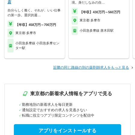
店
境。身だしなみの自…
自分らしく働く。それが、いい仕事
【年収】430万円～560万円
の第一歩。選択的週…
東京都 多摩市
【年収】458万円～700万円
小田急多摩線 唐木田駅
東京都 多摩市
小田急多摩線 小田急多摩セン
ター駅
近隣の同じ路線の別の薬剤師求人をもっと見る
東京都の新着求人情報をアプリで見る
勤務地別の新着求人を毎日更新
通知設定でおすすめの求人を見逃さない
転職に役立つアプリ限定コンテンツを配信中
アプリをインストールする