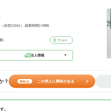
ル
分（休憩120分）,就業時間2:09時
取駅」
アクセス
法人情報
か？
この求人に興味がある
簡単1分
す。