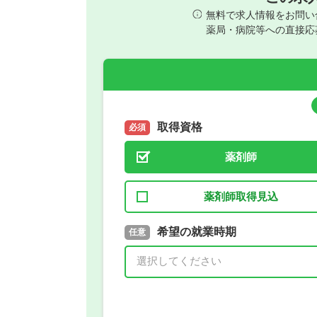
無料で求人情報をお問い
薬局・病院等への直接応
取得資格
必須
薬剤師
薬剤師取得見込
取得予定年
希望の就業時期
必須
任意
年 3月