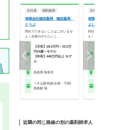
正社員
調剤薬局
正社員
調剤薬局
有限会社徳吉薬局 徳吉薬局
有限会社徳吉薬局 徳吉
とうぶ
よしなり
同社でできないことはございませ
同社でできないことはござい
ん！自身のやりたいこ…
ん！自身のやりたいこ…
【月収】28.0万円～32.0万
【月収】28.0万円～32.
円24歳～モデル
円24歳～モデル
【年収】448万円以上 モデ
【年収】448万円以上 
ル
ル
鳥取県 鳥取市
鳥取県 鳥取市
ＪＲ山陰本線(京都－下関)
ＪＲ山陰本線(京都－下
鳥取駅 他
鳥取駅 他
近隣の同じ路線の別の薬剤師求人