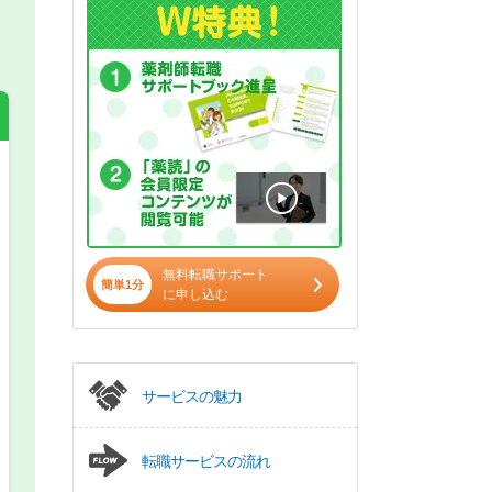
希望の働き方
必須
正社員
無料転職サポート
簡単1分
に申し込む
パート(週4日～5日)
サービスの魅力
転職サービスの流れ