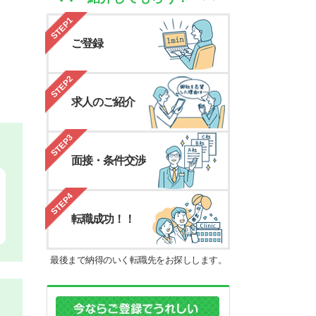
STEP1
ご登録
STEP2
求人のご紹介
STEP3
面接・条件交渉
STEP4
転職成功！！
最後まで納得のいく転職先をお探しします。