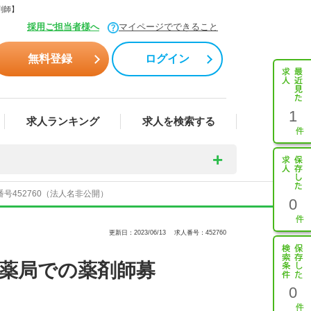
剤師】
採用ご担当者様へ
マイページでできること
無料登録
ログイン
1
求人ランキング
求人を検索する
452760（法人名非公開）
0
更新日：2023/06/13
求人番号：452760
る薬局での薬剤師募
0