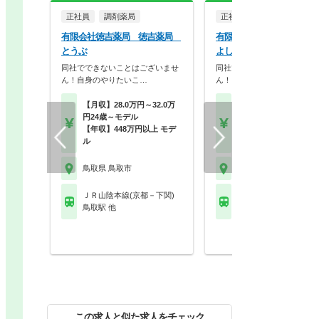
正社員
調剤薬局
正社員
調剤薬局
有限会社徳吉薬局 徳吉薬局
有限会社徳吉薬局 徳吉
とうぶ
よしなり
同社でできないことはございませ
同社でできないことはござい
ん！自身のやりたいこ…
ん！自身のやりたいこ…
【月収】28.0万円～32.0万
【月収】28.0万円～32.
円24歳～モデル
円24歳～モデル
【年収】448万円以上 モデ
【年収】448万円以上 
ル
ル
鳥取県 鳥取市
鳥取県 鳥取市
ＪＲ山陰本線(京都－下関)
ＪＲ山陰本線(京都－下
鳥取駅 他
鳥取駅 他
この求人と似た求人をチェック