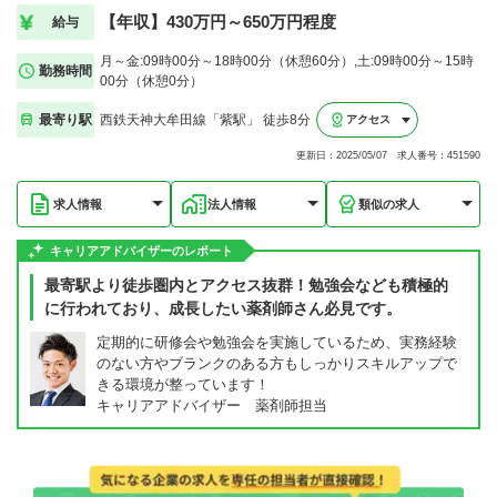
【年収】430万円～650万円程度
給与
月～金:09時00分～18時00分（休憩60分）,土:09時00分～15時
勤務時間
00分（休憩0分）
最寄り駅
西鉄天神大牟田線「紫駅」 徒歩8分
アクセス
更新日：2025/05/07 求人番号：451590
求人情報
法人情報
類似の求人
キャリアアドバイザーのレポート
最寄駅より徒歩圏内とアクセス抜群！勉強会なども積極的
に行われており、成長したい薬剤師さん必見です。
定期的に研修会や勉強会を実施しているため、実務経験
のない方やブランクのある方もしっかりスキルアップで
きる環境が整っています！
キャリアアドバイザー 薬剤師担当