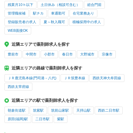
残業月10ｈ以下
土日休み（相談可含む）
総合門前
管理職候補
駅チカ
車通勤可
在宅業務あり
登録販売者の求人
夏～秋入職可
積極採用中の求人
WEB面接OK
近隣エリアで薬剤師求人を探す
豊前市
中間市
小郡市
春日市
大野城市
宗像市
近隣エリアの路線で薬剤師求人を探す
ＪＲ鹿児島本線(門司港－八代)
ＪＲ筑豊本線
西鉄天神大牟田線
西鉄太宰府線
近隣エリアの駅で薬剤師求人を探す
朝倉街道駅
筑紫駅
筑前山家駅
天拝山駅
西鉄二日市駅
原田(福岡)駅
二日市駅
紫駅