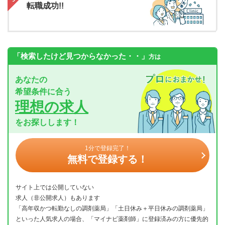
転職成功!!
「検索したけど見つからなかった・・」
方は
あなたの
希望条件に合う
理想の求人
をお探しします！
1分で登録完了！
無料で登録する！
サイト上では公開していない
求人（非公開求人）もあります
「高年収かつ転勤なしの調剤薬局」「土日休み＋平日休みの調剤薬局」
といった人気求人の場合、「マイナビ薬剤師」に登録済みの方に優先的