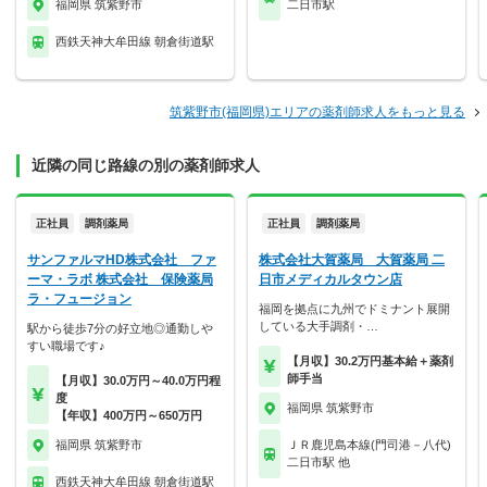
福岡県 筑紫野市
二日市駅
西鉄天神大牟田線 朝倉街道駅
筑紫野市(福岡県)エリアの薬剤師求人をもっと見る
近隣の同じ路線の別の薬剤師求人
正社員
調剤薬局
正社員
調剤薬局
サンファルマHD株式会社 ファ
株式会社大賀薬局 大賀薬局 二
ーマ・ラボ 株式会社 保険薬局
日市メディカルタウン店
ラ・フュージョン
福岡を拠点に九州でドミナント展開
している大手調剤・…
駅から徒歩7分の好立地◎通勤しや
すい職場です♪
【月収】30.2万円基本給＋薬剤
師手当
【月収】30.0万円～40.0万円程
度
福岡県 筑紫野市
【年収】400万円～650万円
福岡県 筑紫野市
ＪＲ鹿児島本線(門司港－八代)
二日市駅 他
西鉄天神大牟田線 朝倉街道駅