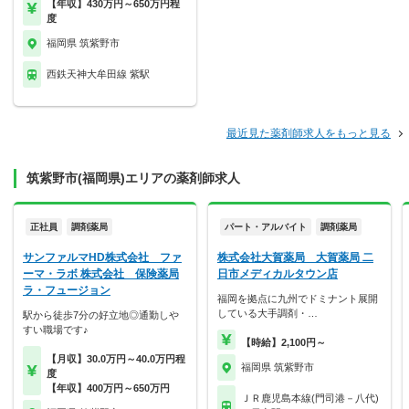
【年収】430万円～650万円程
度
福岡県 筑紫野市
西鉄天神大牟田線 紫駅
最近見た薬剤師求人をもっと見る
筑紫野市(福岡県)エリアの薬剤師求人
正社員
調剤薬局
パート・アルバイト
調剤薬局
サンファルマHD株式会社 ファ
株式会社大賀薬局 大賀薬局 二
ーマ・ラボ 株式会社 保険薬局
日市メディカルタウン店
ラ・フュージョン
福岡を拠点に九州でドミナント展開
している大手調剤・…
駅から徒歩7分の好立地◎通勤しや
すい職場です♪
【時給】2,100円～
【月収】30.0万円～40.0万円程
福岡県 筑紫野市
度
【年収】400万円～650万円
ＪＲ鹿児島本線(門司港－八代)