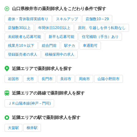
山口県柳井市の薬剤師求人をこだわり条件で探す
産休・育休取得実績有り
スキルアップ
店舗数10～29
店舗数30以上
年間休日120日以上
原則、引越しを伴う転勤なし
未経験者も応募可能
新卒も応募可能
住宅補助（手当）あり
残業月10ｈ以下
総合門前
駅チカ
車通勤可
登録販売者の求人
積極採用中の求人
近隣エリアで薬剤師求人を探す
岩国市
光市
長門市
美祢市
周南市
山陽小野田市
近隣エリアの路線で薬剤師求人を探す
ＪＲ山陽本線(神戸－門司)
近隣エリアの駅で薬剤師求人を探す
大畠駅
柳井駅