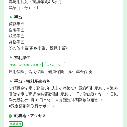
賞与用補足：実績年間4.6ヶ月
昇給（回数）：1
手当
通勤手当
住宅手当
残業手当
資格手当
その他手当(家族手当、役職手当)
福利厚生
産休・育休取得実績有り
スキルアップ
雇用保険、労災保険、健康保険、厚生年金保険
手当・福利厚生備考
※退職金制度：勤務3年以上が対象※社員旅行制度あり※海外
研修制度※育児短時間勤務制度あり（子が満9歳となった日以
降の最初の3月31日まで）※介護短時間勤務制度あり
■認定薬剤師取得サポート
勤務地・アクセス
車通勤可