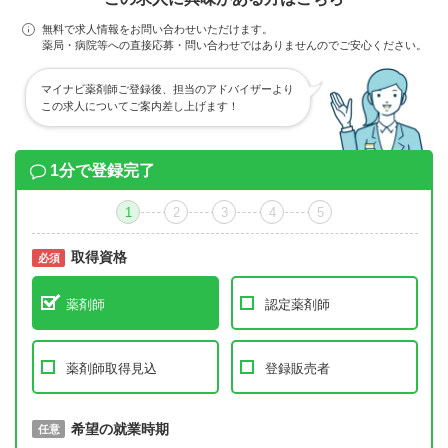
無料で求人情報をお問い合わせいただけます。
薬局・病院等への直接応募・問い合わせではありませんのでご安心ください。
マイナビ薬剤師ご登録後、担当のアドバイザーより
この求人についてご案内差し上げます！
1分で登録完了
1
2
3
4
5
取得資格
必須
必須
薬剤師
認定薬剤師
薬剤師取得見込
登録販売者
取得予定年
希望の就業時期
必須
任意