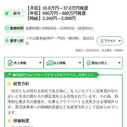
【月収】33.0万円～37.0万円程度
【年収】500万円～600万円程度
給与
【時給】2,100円～2,500円
勤務時間
就業時間1:09時00分～21時00分（休憩60分）
ＪＲ山陽本線(神戸－門司)「柳井駅」 徒歩12
最寄り駅
アクセス
分
更新日：2023/04/24 求人番号：449864
求人情報
法人情報
類似の求人
株式会社ツルハグループドラッグ＆ファーマ…のポイント
経営方針
「自分たちが誇れる会社である為に」をコンセプトに従業員のやり
がいと生活の豊かさの満足度向上を目指されています。その為、効
率的な働き方の推進や、仕事もプライベートも充実させる環境作り
や、育児休業者への積極的支援などを経営方針として定められてい
ます。
研修制度