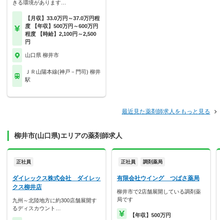
きる環境があります…
【月収】33.0万円～37.0万円程
度 【年収】500万円～600万円
程度 【時給】2,100円～2,500
円
山口県 柳井市
ＪＲ山陽本線(神戸－門司) 柳井
駅
最近見た薬剤師求人をもっと見る
柳井市(山口県)エリアの薬剤師求人
正社員
正社員
調剤薬局
ダイレックス株式会社 ダイレッ
有限会社ウイング つばさ薬局
クス柳井店
柳井市で2店舗展開している調剤薬
局です
九州～北陸地方に約300店舗展開す
るディスカウント…
【年収】500万円