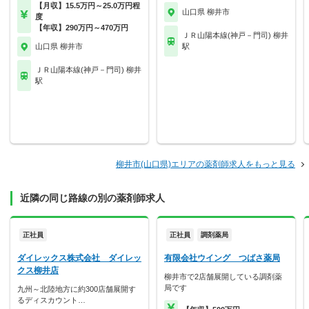
【月収】15.5万円～25.0万円程
山口県 柳井市
度
【年収】290万円～470万円
ＪＲ山陽本線(神戸－門司) 柳井
山口県 柳井市
駅
ＪＲ山陽本線(神戸－門司) 柳井
駅
柳井市(山口県)エリアの薬剤師求人をもっと見る
近隣の同じ路線の別の薬剤師求人
正社員
正社員
調剤薬局
ダイレックス株式会社 ダイレッ
有限会社ウイング つばさ薬局
クス柳井店
柳井市で2店舗展開している調剤薬
局です
九州～北陸地方に約300店舗展開す
るディスカウント…