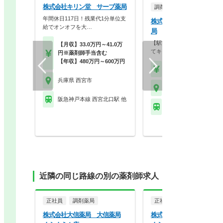
株式会社キリン堂 サーブ薬局
調剤薬局
年間休日117日！残業代1分単位支
株式会社グローリー ひの
給でオンオフを大…
局
【駅前3分／完全週休2日制
【月収】33.0万円～41.0万
てキレイな店舗です…
円※薬剤師手当含む
【年収】480万円～600万円
【時給】2,000円～
兵庫県 西宮市
兵庫県 西宮市
阪急神戸本線 西宮北口駅 他
阪急今津線 甲東園駅
近隣の同じ路線の別の薬剤師求人
正社員
調剤薬局
正社員
調剤薬局
株式会社大信薬局 大信薬局
株式会社大信薬局 大信薬