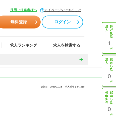
採用ご担当者様へ
マイページでできること
無料登録
ログイン
1
求人ランキング
求人を検索する
0
更新日：2023/01/24
求人番号：447216
0