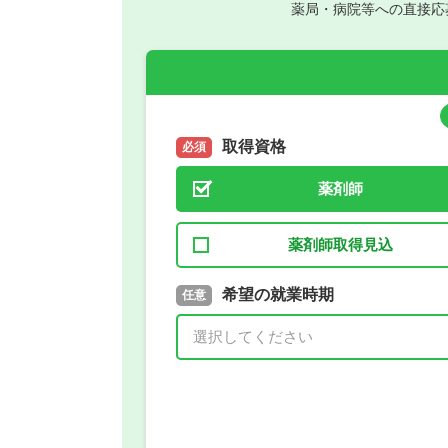
薬局・病院等への直接応
取得資格
必須
薬剤師
薬剤師取得見込
取得予定年
希望の就業時期
必須
任意
年 3月