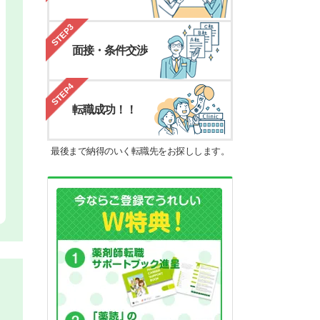
STEP3
面接・条件交渉
STEP4
転職成功！！
最後まで納得のいく転職先をお探しします。