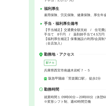
ト手当：1万円／月)
福利厚生
雇用保険、労災保険、健康保険、厚生年
手当・福利厚生備考
【手当補足】交通費全額支給 / 住宅費は
手当て 8千円 / 薬剤師手当て4.5万円
【福利厚生補足】保養施設の利用/会員制
（全店加入）
勤務地・アクセス
駅チカ
兵庫県西宮市南越木岩町７－５
阪急甲陽線「苦楽園口駅」 徒歩2分
勤務時間
就業時間１:09時00分～20時00分（休憩6
※変形シフト制、週40時間労働