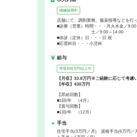
積極採用中
店舗にて、調剤業務、服薬指導などを行
■診療（営業）時間・・・月火水金／9:00～12:00
土／9:00～14:00
■休診（定休）日・・・日 祝
■応需科目・・・小児科
給与
年収400万円以上可
【月収】33.8万円※ご経験に応じて考慮
【年収】430万円
【昇給回数】
■1回/年 （4月）
【賞与回数】
■1回/年 （12月）
手当
住宅手当(3万円／月) 資格手当(6万円／