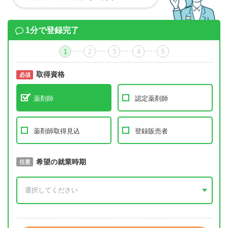
1分で登録完了
1
2
3
4
5
取得資格
必須
必須
薬剤師
認定薬剤師
薬剤師取得見込
登録販売者
取得予定年
希望の就業時期
必須
任意
年 3月