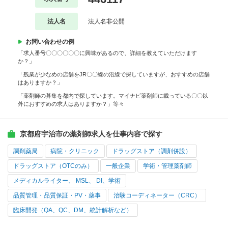
法人名
法人名非公開
お問い合わせの例
「求人番号〇〇〇〇〇〇に興味があるので、詳細を教えていただけます
か？」
「残業が少なめの店舗をJR〇〇線の沿線で探していますが、おすすめの店舗
はありますか？」
「薬剤師の募集を都内で探しています。マイナビ薬剤師に載っている〇〇以
外におすすめの求人はありますか？」等々
京都府宇治市の薬剤師求人を仕事内容で探す
調剤薬局
病院・クリニック
ドラッグストア（調剤併設）
ドラッグストア（OTCのみ）
一般企業
学術・管理薬剤師
メディカルライター、 MSL、 DI、学術
品質管理・品質保証・PV・薬事
治験コーディネーター（CRC）
臨床開発（QA、QC、DM、統計解析など）