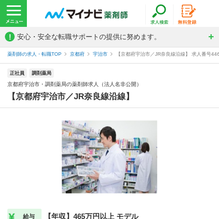
!
安心・安全な転職サポートの提供に努めます。
薬剤師の求人・転職TOP
京都府
宇治市
【京都府宇治市／JR奈良線沿線】 求人番号44
正社員
調剤薬局
京都府宇治市・調剤薬局の薬剤師求人（法人名非公開）
【京都府宇治市／JR奈良線沿線】
【年収】465万円以上 モデル
給与