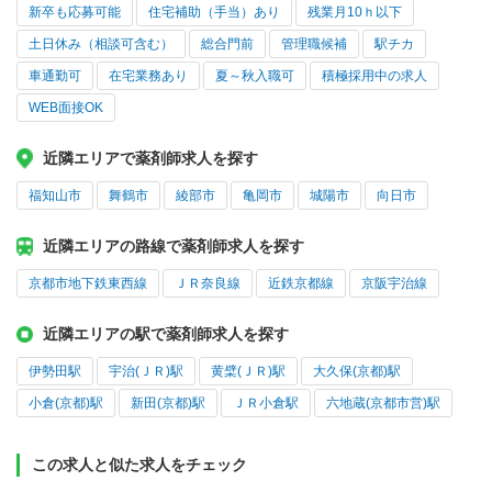
新卒も応募可能
住宅補助（手当）あり
残業月10ｈ以下
土日休み（相談可含む）
総合門前
管理職候補
駅チカ
車通勤可
在宅業務あり
夏～秋入職可
積極採用中の求人
WEB面接OK
近隣エリアで薬剤師求人を探す
福知山市
舞鶴市
綾部市
亀岡市
城陽市
向日市
近隣エリアの路線で薬剤師求人を探す
京都市地下鉄東西線
ＪＲ奈良線
近鉄京都線
京阪宇治線
近隣エリアの駅で薬剤師求人を探す
伊勢田駅
宇治(ＪＲ)駅
黄檗(ＪＲ)駅
大久保(京都)駅
小倉(京都)駅
新田(京都)駅
ＪＲ小倉駅
六地蔵(京都市営)駅
この求人と似た求人をチェック