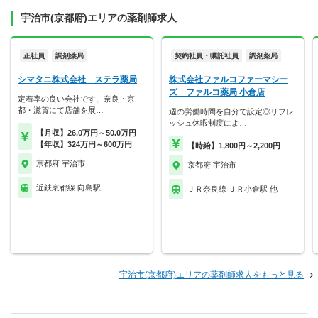
宇治市(京都府)エリアの薬剤師求人
正社員
調剤薬局
契約社員・嘱託社員
調剤薬局
シマタニ株式会社 ステラ薬局
株式会社ファルコファーマシー
ズ ファルコ薬局 小倉店
定着率の良い会社です、奈良・京
都・滋賀にて店舗を展…
週の労働時間を自分で設定◎リフレ
ッシュ休暇制度によ…
【月収】26.0万円～50.0万円
【年収】324万円～600万円
【時給】1,800円～2,200円
京都府 宇治市
京都府 宇治市
近鉄京都線 向島駅
ＪＲ奈良線 ＪＲ小倉駅 他
宇治市(京都府)エリアの薬剤師求人をもっと見る