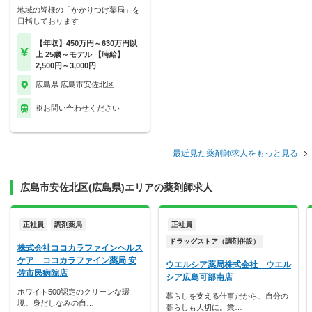
地域の皆様の「かかりつけ薬局」を
目指しております
【年収】450万円～630万円以
上 25歳～モデル 【時給】
2,500円～3,000円
広島県 広島市安佐北区
※お問い合わせください
最近見た薬剤師求人をもっと見る
広島市安佐北区(広島県)エリアの薬剤師求人
正社員
調剤薬局
正社員
ドラッグストア（調剤併設）
株式会社ココカラファインヘルス
ケア ココカラファイン薬局 安
ウエルシア薬局株式会社 ウエル
佐市民病院店
シア広島可部南店
ホワイト500認定のクリーンな環
暮らしを支える仕事だから、自分の
境。身だしなみの自…
暮らしも大切に。業…