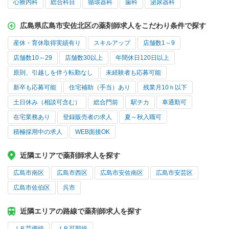
心療内科
総合科目
循環器科
歯科
泌尿器科
広島県広島市安佐北区の薬剤師求人をこだわり条件で探す
産休・育休取得実績有り
スキルアップ
店舗数1～9
店舗数10～29
店舗数30以上
年間休日120日以上
原則、引越しを伴う転勤なし
未経験者も応募可能
新卒も応募可能
住宅補助（手当）あり
残業月10ｈ以下
土日休み（相談可含む）
総合門前
駅チカ
車通勤可
在宅業務あり
登録販売者の求人
夏～秋入職可
積極採用中の求人
WEB面接OK
近隣エリアで薬剤師求人を探す
広島市南区
広島市西区
広島市安佐南区
広島市安芸区
広島市佐伯区
呉市
近隣エリアの路線で薬剤師求人を探す
ＪＲ芸備線
ＪＲ可部線