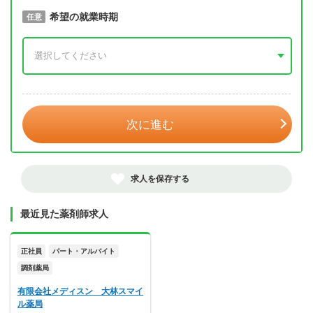
取得予定年
希望の就業時期
必須
任意
年 3月
次に進む
求人を保存する
最近見た薬剤師求人
正社員
パート・アルバイト
調剤薬局
有限会社メディスン 大林スマイ
ル薬局