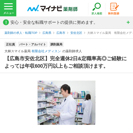
!
安心・安全な転職サポートの提供に努めます。
薬剤師の求人・転職TOP
広島県
広島市
安佐北区
大林スマイル薬局 有限会社メデ
正社員
パート・アルバイト
調剤薬局
大林スマイル薬局
有限会社メディスン
の薬剤師求人
【広島市安佐北区】完全週休2日&定職率高◎ご経験に
よっては年収600万円以上もご相談頂けます。