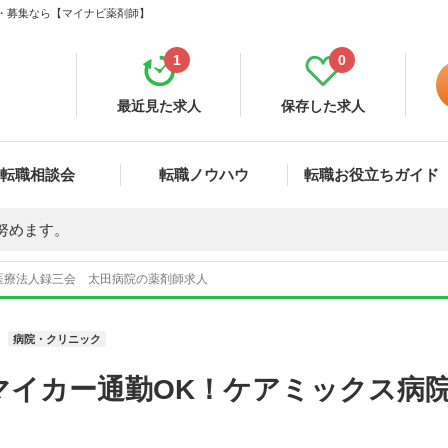
職・募集なら【マイナビ薬剤師】
1
0
最近見た求人
保存した求人
転職相談会
転職ノウハウ
転職お役立ちガイド
努めます。
医療法人録三会 太田病院の薬剤師求人
病院・クリニック
マイカー通勤OK！ケアミックス病