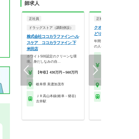
師求人
正社員
正社員
調剤薬局
クオール株式会社 クオー
ドラッグストア（調剤併設）
どり薬局
株式会社ココカラファインヘル
年間休日125日、最大9連休
スケア ココカラファイン 下
の人生を大切にで…
米田店
ホワイト500認定のクリーンな環
【月収】26.0万円～40.
境。身だしなみの自…
円
【年収】400万円～60
【年収】430万円～560万円
【時給】1,800円～2,5
岐阜県 美濃加茂市
岐阜県 美濃加茂市
ＪＲ高山本線(岐阜－猪谷)
※お問い合わせくださ
古井駅