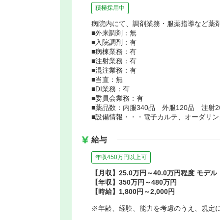
積極採用中
病院内にて、調剤業務・服薬指導など薬
■外来調剤：無
■入院調剤：有
■病棟業務：有
■注射業務：有
■混注業務：有
■当直：無
■DI業務：有
■委員会業務：有
■薬品数：内服340品 外服120品 注射2
■設備情報・・・電子カルテ、オーダリン
給与
年収450万円以上可
【月収】25.0万円～40.0万円程度 モデル
【年収】350万円～480万円
【時給】1,800円～2,000円
※年齢、経験、能力を考慮のうえ、規定