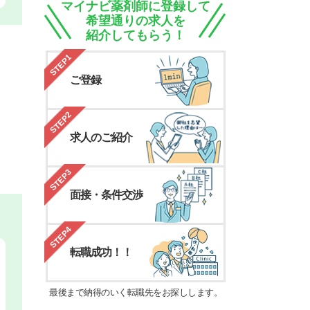
マイナビ薬剤師に登録して
希望通りの求人を
紹介してもらう！
STEP1
ご登録
STEP2
求人のご紹介
STEP3
面接・条件交渉
STEP4
転職成功！！
最後まで納得のいく転職先をお探しします。