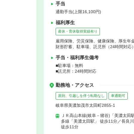
手当
通勤手当(上限16,100円)
福利厚生
産休・育休取得実績有り
雇用保険、労災保険、健康保険、厚生年
財形貯蓄、駐車場、託児所（24時間対応
手当・福利厚生備考
■駐車場：無料
■託児所：24時間対応
勤務地・アクセス
原則、引越しを伴う転勤なし
車通勤可
岐阜県美濃加茂市太田町2855-1
ＪＲ高山本線(岐阜－猪谷)「美濃太田駅
多線「美濃太田駅」 徒歩11分／長良
徒歩11分