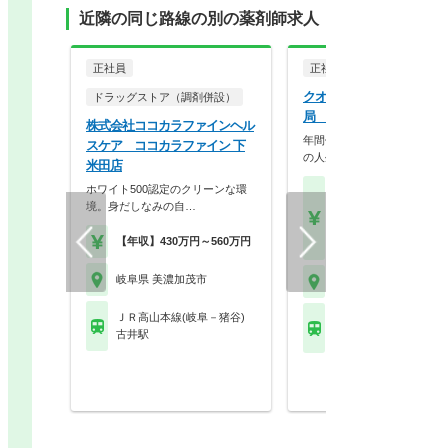
近隣の同じ路線の別の薬剤師求人
正社員
正社員
調剤薬局
クオール株式会社 クオー
ドラッグストア（調剤併設）
局 加茂店
株式会社ココカラファインヘル
年間休日125日、最大9連休
スケア ココカラファイン 下
の人生を大切にで…
米田店
ホワイト500認定のクリーンな環
【月収】26.0万円～40.
境。身だしなみの自…
円
【年収】400万円～60
【年収】430万円～560万円
【時給】1,800円～2,5
岐阜県 美濃加茂市
岐阜県 美濃加茂市
ＪＲ高山本線(岐阜－猪谷)
ＪＲ高山本線(岐阜－猪
古井駅
美濃太田駅 他