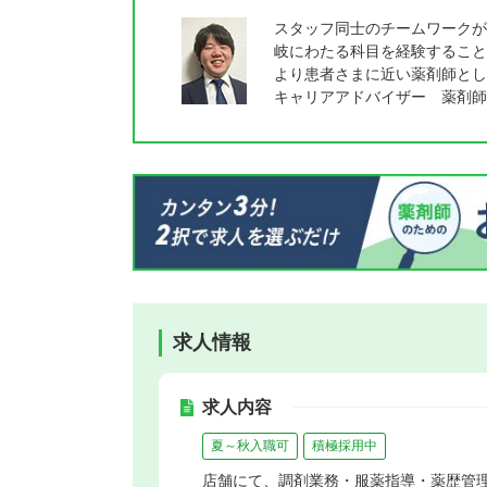
スタッフ同士のチームワークが
岐にわたる科目を経験すること
より患者さまに近い薬剤師とし
キャリアアドバイザー 薬剤師
求人情報
求人内容
夏～秋入職可
積極採用中
店舗にて、調剤業務・服薬指導・薬歴管