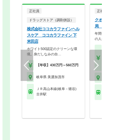
正社員
正社員
調剤薬局
クオール株式会社 クオー
ドラッグストア（調剤併設）
局 加茂店
株式会社ココカラファインヘル
年間休日125日、最大9連休
スケア ココカラファイン 下
の人生を大切にで…
米田店
ホワイト500認定のクリーンな環
【月収】26.0万円～40.
境。身だしなみの自…
円
【年収】400万円～60
【年収】430万円～560万円
【時給】1,800円～2,5
岐阜県 美濃加茂市
岐阜県 美濃加茂市
ＪＲ高山本線(岐阜－猪谷)
ＪＲ高山本線(岐阜－猪
古井駅
美濃太田駅 他