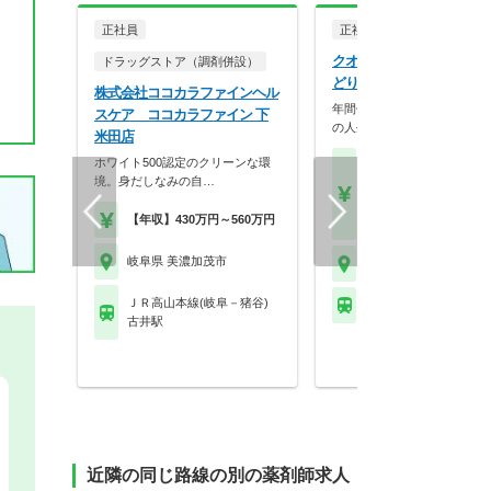
正社員
正社員
調剤薬局
クオール株式会社 クオー
ドラッグストア（調剤併設）
どり薬局
株式会社ココカラファインヘル
年間休日125日、最大9連休
スケア ココカラファイン 下
の人生を大切にで…
米田店
ホワイト500認定のクリーンな環
【月収】26.0万円～40.
境。身だしなみの自…
円
【年収】400万円～60
【年収】430万円～560万円
【時給】1,800円～2,5
岐阜県 美濃加茂市
岐阜県 美濃加茂市
ＪＲ高山本線(岐阜－猪谷)
※お問い合わせくださ
古井駅
近隣の同じ路線の別の薬剤師求人