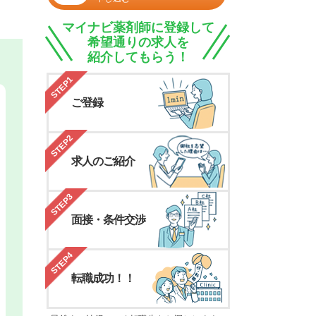
マイナビ薬剤師に登録して
希望通りの求人を
紹介してもらう！
STEP1
ご登録
STEP2
求人のご紹介
STEP3
面接・条件交渉
STEP4
転職成功！！