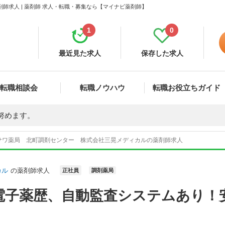
師求人 | 薬剤師 求人・転職・募集なら【マイナビ薬剤師】
1
0
最近見た求人
保存した求人
転職相談会
転職ノウハウ
転職お役立ちガイド
努めます。
サワ薬局 北町調剤センター 株式会社三晃メディカルの薬剤師求人
カル
の薬剤師求人
正社員
調剤薬局
電子薬歴、自動監査システムあり！