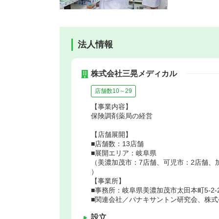
法人情報
株式会社三晃メディカル
店舗数10～29
【事業内容】
保険調剤薬局の経営
【店舗展開】
■店舗数：13店舗
■展開エリア：岐阜県
（美濃加茂市：7店舗、可児市：2店舗、
）
【事業所】
■事務所：岐阜県美濃加茂市太田本町5-2-
■関連会社／パナキサントン研究会、株
設立