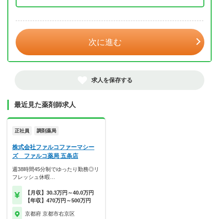
年 3月
次に進む
求人を保存する
最近見た薬剤師求人
正社員
調剤薬局
株式会社ファルコファーマシー
ズ ファルコ薬局 五条店
週38時間45分制でゆったり勤務◎リ
フレッシュ休暇…
【月収】30.3万円～40.0万円
【年収】470万円～500万円
京都府 京都市右京区