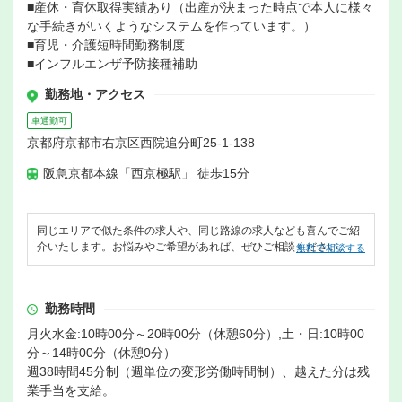
■産休・育休取得実績あり（出産が決まった時点で本人に様々
な手続きがいくようなシステムを作っています。）
■育児・介護短時間勤務制度
■インフルエンザ予防接種補助
勤務地・アクセス
車通勤可
京都府京都市右京区西院追分町25-1-138
阪急京都本線「西京極駅」 徒歩15分
同じエリアで似た条件の求人や、同じ路線の求人なども喜んでご紹
介いたします。お悩みやご希望があれば、ぜひご相談ください。
無料で相談する
勤務時間
月火水金:10時00分～20時00分（休憩60分）,土・日:10時00
分～14時00分（休憩0分）
週38時間45分制（週単位の変形労働時間制）、越えた分は残
業手当を支給。