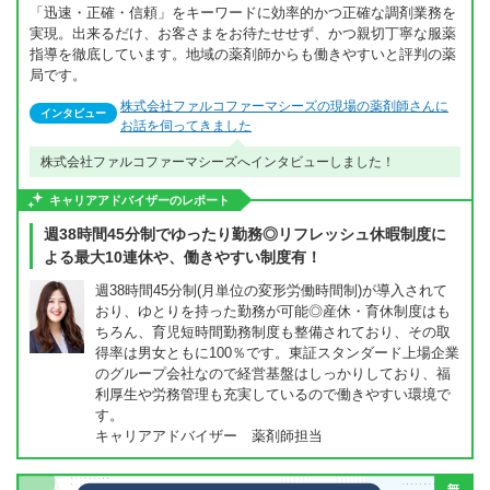
「迅速・正確・信頼」をキーワードに効率的かつ正確な調剤業務を
実現。出来るだけ、お客さまをお待たせせず、かつ親切丁寧な服薬
指導を徹底しています。地域の薬剤師からも働きやすいと評判の薬
局です。
株式会社ファルコファーマシーズの現場の薬剤師さんに
インタビュー
お話を伺ってきました
株式会社ファルコファーマシーズへインタビューしました！
キャリアアドバイザーのレポート
週38時間45分制でゆったり勤務◎リフレッシュ休暇制度に
よる最大10連休や、働きやすい制度有！
週38時間45分制(月単位の変形労働時間制)が導入されて
おり、ゆとりを持った勤務が可能◎産休・育休制度はも
ちろん、育児短時間勤務制度も整備されており、その取
得率は男女ともに100％です。東証スタンダード上場企業
のグループ会社なので経営基盤はしっかりしており、福
利厚生や労務管理も充実しているので働きやすい環境で
す。
キャリアアドバイザー 薬剤師担当