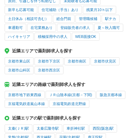
原則、引越しを伴う転勤なし
未経験者も応募可能
新卒も応募可能
住宅補助（手当）あり
残業月10ｈ以下
土日休み（相談可含む）
総合門前
管理職候補
駅チカ
車通勤可
在宅業務あり
登録販売者の求人
夏～秋入職可
ハイキャリア
積極採用中の求人
WEB面接OK
近隣エリアで薬剤師求人を探す
京都市東山区
京都市下京区
京都市南区
京都市伏見区
京都市山科区
京都市西京区
近隣エリアの路線で薬剤師求人を探す
京都市地下鉄東西線
ＪＲ山陰本線(京都－下関)
阪急京都本線
京福電気鉄道嵐山本線
京福電気鉄道北野線
近隣エリアの駅で薬剤師求人を探す
太秦(ＪＲ)駅
太秦広隆寺駅
車折神社駅
西院(阪急)駅
常盤(京都)駅
西京極駅
花園(京都)駅
鹿王院駅