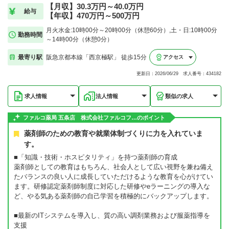
【月収】30.3万円～40.0万円
給与
【年収】470万円～500万円
月火水金:10時00分～20時00分（休憩60分）,土・日:10時00分
勤務時間
～14時00分（休憩0分）
最寄り駅
阪急京都本線「西京極駅」 徒歩15分
アクセス
更新日：2026/06/29 求人番号：434182
求人情報
法人情報
類似の求人
ファルコ薬局 五条店 株式会社ファルコフ…のポイント
薬剤師のための教育や就業体制づくりに力を入れていま
す。
■「知識・技術・ホスピタリティ」を持つ薬剤師の育成
薬剤師としての教育はもちろん、社会人として広い視野を兼ね備え
たバランスの良い人に成長していただけるような教育を心がけてい
ます。研修認定薬剤師制度に対応した研修やeラーニングの導入な
ど、やる気ある薬剤師の自己学習を積極的にバックアップします。
■最新のITシステムを導入し、質の高い調剤業務および服薬指導を
支援