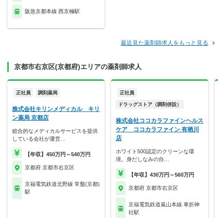
阪急京都本線 西京極駅
最近見た薬剤師求人をもっと見る
京都市右京区(京都府)エリアの薬剤師求人
正社員
調剤薬局
正社員
ドラッグストア（調剤併設）
株式会社キリンメディカル キリ
ン薬局 京都店
株式会社ココカラファインヘルス
ケア ココカラファイン 有栖川
総合的なメディカルサービスを提供
店
している会社が運営…
ホワイト500認定のクリーンな環
【年収】450万円～540万円
境。身だしなみの自…
京都府 京都市右京区
【年収】430万円～560万円
京福電気鉄道北野線 常盤(京都)
京都府 京都市右京区
駅
京福電気鉄道嵐山本線 車折神
社駅