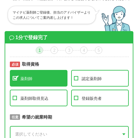
マイナビ薬剤師ご登録後、担当のアドバイザーより
この求人についてご案内差し上げます！
1分で登録完了
1
2
3
4
5
取得資格
必須
必須
薬剤師
認定薬剤師
薬剤師取得見込
登録販売者
取得予定年
希望の就業時期
必須
任意