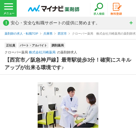
!
安心・安全な転職サポートの提供に努めます。
薬剤師の求人・転職TOP
兵庫県
西宮市
クローバー薬局 株式会社川崎薬局の薬剤師求
正社員
パート・アルバイト
調剤薬局
クローバー薬局
株式会社川崎薬局
の薬剤師求人
【西宮市／阪急神戸線】最寄駅徒歩3分！確実にスキル
アップが出来る環境です♪