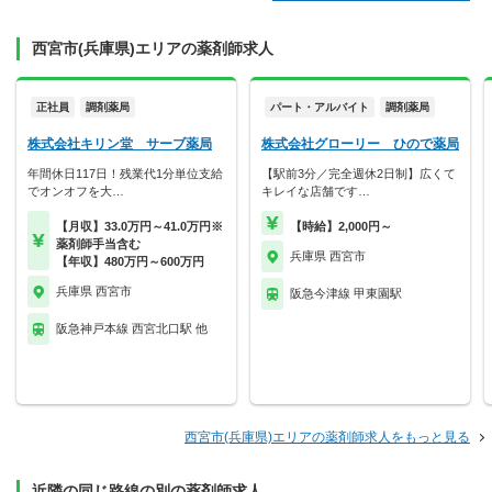
西宮市(兵庫県)エリアの薬剤師求人
正社員
調剤薬局
パート・アルバイト
調剤薬局
株式会社キリン堂 サーブ薬局
株式会社グローリー ひので薬局
年間休日117日！残業代1分単位支給
【駅前3分／完全週休2日制】広くて
でオンオフを大…
キレイな店舗です…
【月収】33.0万円～41.0万円※
【時給】2,000円～
薬剤師手当含む
兵庫県 西宮市
【年収】480万円～600万円
兵庫県 西宮市
阪急今津線 甲東園駅
阪急神戸本線 西宮北口駅 他
西宮市(兵庫県)エリアの薬剤師求人をもっと見る
近隣の同じ路線の別の薬剤師求人