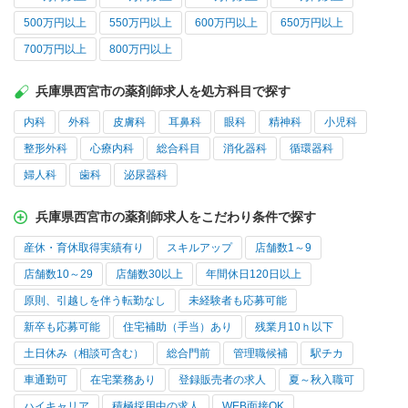
500万円以上
550万円以上
600万円以上
650万円以上
700万円以上
800万円以上
兵庫県西宮市の薬剤師求人を処方科目で探す
内科
外科
皮膚科
耳鼻科
眼科
精神科
小児科
整形外科
心療内科
総合科目
消化器科
循環器科
婦人科
歯科
泌尿器科
兵庫県西宮市の薬剤師求人をこだわり条件で探す
産休・育休取得実績有り
スキルアップ
店舗数1～9
店舗数10～29
店舗数30以上
年間休日120日以上
原則、引越しを伴う転勤なし
未経験者も応募可能
新卒も応募可能
住宅補助（手当）あり
残業月10ｈ以下
土日休み（相談可含む）
総合門前
管理職候補
駅チカ
車通勤可
在宅業務あり
登録販売者の求人
夏～秋入職可
ハイキャリア
積極採用中の求人
WEB面接OK