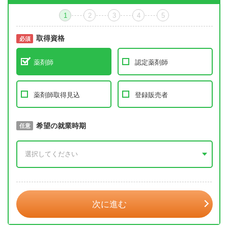
1
2
3
4
5
取得資格
必須
必須
薬剤師
認定薬剤師
薬剤師取得見込
登録販売者
取得予定年
希望の就業時期
必須
任意
年 3月
次に進む