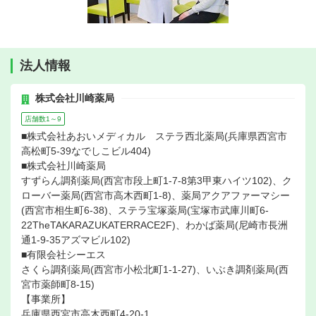
法人情報
株式会社川崎薬局
店舗数1～9
■株式会社あおいメディカル ステラ西北薬局(兵庫県西宮市
高松町5-39なでしこビル404)
■株式会社川崎薬局
すずらん調剤薬局(西宮市段上町1-7-8第3甲東ハイツ102)、ク
ローバー薬局(西宮市高木西町1-8)、薬局アクアファーマシー
(西宮市相生町6-38)、ステラ宝塚薬局(宝塚市武庫川町6-
22TheTAKARAZUKATERRACE2F)、わかば薬局(尼崎市長洲
通1-9-35アズマビル102)
■有限会社シーエス
さくら調剤薬局(西宮市小松北町1-1-27)、いぶき調剤薬局(西
宮市薬師町8-15)
【事業所】
兵庫県西宮市高木西町4-20-1