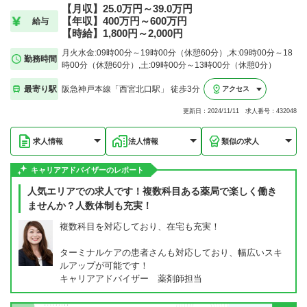
【月収】25.0万円～39.0万円
【年収】400万円～600万円
給与
【時給】1,800円～2,000円
月火水金:09時00分～19時00分（休憩60分）,木:09時00分～18
勤務時間
時00分（休憩60分）,土:09時00分～13時00分（休憩0分）
最寄り駅
阪急神戸本線「西宮北口駅」 徒歩3分
アクセス
更新日：2024/11/11 求人番号：432048
求人情報
法人情報
類似の求人
キャリアアドバイザーのレポート
人気エリアでの求人です！複数科目ある薬局で楽しく働き
ませんか？人数体制も充実！
複数科目を対応しており、在宅も充実！
ターミナルケアの患者さんも対応しており、幅広いスキ
ルアップが可能です！
キャリアアドバイザー 薬剤師担当