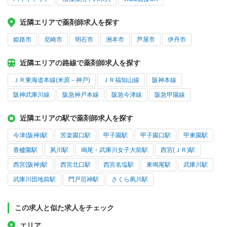
近隣エリアで薬剤師求人を探す
姫路市
尼崎市
明石市
洲本市
芦屋市
伊丹市
近隣エリアの路線で薬剤師求人を探す
ＪＲ東海道本線(米原－神戸)
ＪＲ福知山線
阪神本線
阪神武庫川線
阪急神戸本線
阪急今津線
阪急甲陽線
近隣エリアの駅で薬剤師求人を探す
今津(阪神)駅
苦楽園口駅
甲子園駅
甲子園口駅
甲東園駅
香櫨園駅
夙川駅
鳴尾・武庫川女子大前駅
西宮(ＪＲ)駅
西宮(阪神)駅
西宮北口駅
西宮名塩駅
東鳴尾駅
武庫川駅
武庫川団地前駅
門戸厄神駅
さくら夙川駅
この求人と似た求人をチェック
エリア