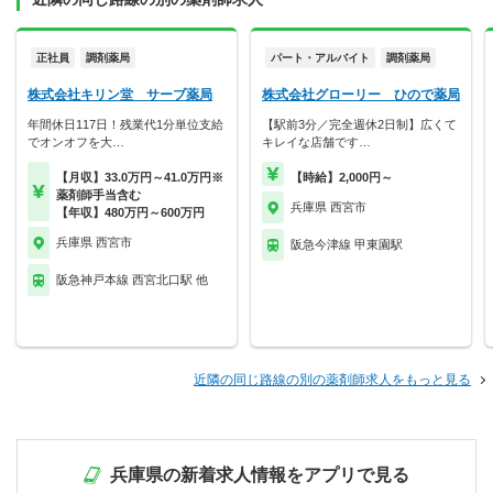
正社員
調剤薬局
パート・アルバイト
調剤薬局
株式会社キリン堂 サーブ薬局
株式会社グローリー ひので薬局
年間休日117日！残業代1分単位支給
【駅前3分／完全週休2日制】広くて
でオンオフを大…
キレイな店舗です…
【月収】33.0万円～41.0万円※
【時給】2,000円～
薬剤師手当含む
兵庫県 西宮市
【年収】480万円～600万円
兵庫県 西宮市
阪急今津線 甲東園駅
阪急神戸本線 西宮北口駅 他
近隣の同じ路線の別の薬剤師求人をもっと見る
兵庫県の新着求人情報をアプリで見る