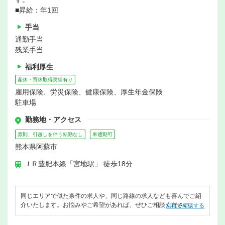
■昇給：年1回
手当
通勤手当
残業手当
福利厚生
産休・育休取得実績有り
雇用保険、労災保険、健康保険、厚生年金保険
駐車場
勤務地・アクセス
原則、引越しを伴う転勤なし
車通勤可
熊本県阿蘇市
ＪＲ豊肥本線「宮地駅」 徒歩18分
同じエリアで似た条件の求人や、同じ路線の求人なども喜んでご紹
介いたします。お悩みやご希望があれば、ぜひご相談ください。
無料で相談する