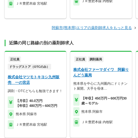
ＪＲ豊肥本線 内牧駅
ＪＲ豊肥本線 宮地駅
阿蘇市(熊本県)エリアの薬剤師求人をもっと見る
近隣の同じ路線の別の薬剤師求人
正社員
正社員
調剤薬局
ドラッグストア（OTCのみ）
株式会社ファーマダイワ 阿蘇り
んどう薬局
株式会社マツモトキヨシ九州販
売 一の宮店
熊本県を中心に九州圏内にドミナン
ト展開。大手を母体…
調剤・OTCどちらも勉強できます！
【年収】450万円～600万円30
【月収】40.0万円
歳～モデル
【年収】480万円～600万円
熊本県 阿蘇市
熊本県 阿蘇市
ＪＲ豊肥本線 内牧駅
ＪＲ豊肥本線 宮地駅