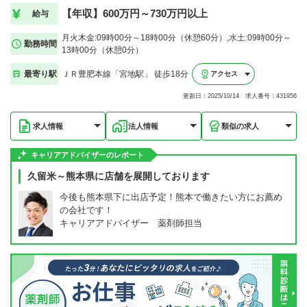
【年収】600万円～730万円以上
給与
月火木金:09時00分～18時00分（休憩60分）,水土:09時00分～
勤務時間
13時00分（休憩0分）
最寄り駅
ＪＲ豊肥本線「宮地駅」 徒歩18分
アクセス
更新日：2025/10/14 求人番号：431956
求人情報
法人情報
類似の求人
キャリアアドバイザーのレポート
久留米～熊本県に店舗を展開しております
今後も熊本県下に出店予定！熊本で働きたい方にお薦め
の会社です！
キャリアアドバイザー 薬剤師担当