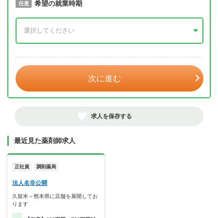
取得予定年
希望の就業時期
必須
任意
年 3月
次に進む
求人を保存する
最近見た薬剤師求人
正社員
調剤薬局
法人名非公開
久留米～熊本県に店舗を展開してお
ります