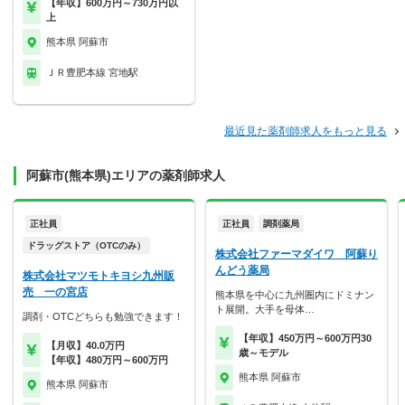
【年収】600万円～730万円以
上
熊本県 阿蘇市
ＪＲ豊肥本線 宮地駅
最近見た薬剤師求人をもっと見る
阿蘇市(熊本県)エリアの薬剤師求人
正社員
正社員
調剤薬局
ドラッグストア（OTCのみ）
株式会社ファーマダイワ 阿蘇り
んどう薬局
株式会社マツモトキヨシ九州販
売 一の宮店
熊本県を中心に九州圏内にドミナン
ト展開。大手を母体…
調剤・OTCどちらも勉強できます！
【年収】450万円～600万円30
【月収】40.0万円
歳～モデル
【年収】480万円～600万円
熊本県 阿蘇市
熊本県 阿蘇市