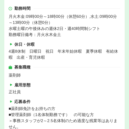
勤務時間
月火木金:09時00分～18時00分（休憩60分）,水土:09時00分
～13時00分（休憩0分）
水曜土曜の午後休みの週休2日・週40時間制シフト
勤務曜日備考：月火水木金土
休日・休暇
4週8休制 日曜日 祝日 年末年始休暇 夏季休暇 有給休
暇 出産・育児休暇
募集職種
薬剤師
雇用形態
正社員
応募条件
■薬剤師免許をお持ちの方
■管理薬剤師（1名体制勤務です） の可能な方
＞事務スタッフが2～2.5名体制のため過度な残業等はありま
せん。