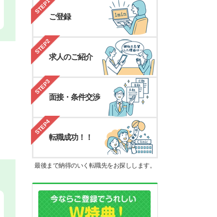
STEP1
ご登録
STEP2
求人のご紹介
STEP3
面接・条件交渉
STEP4
転職成功！！
最後まで納得のいく転職先をお探しします。