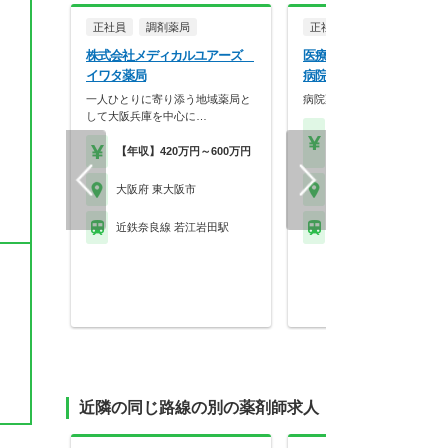
正社員
調剤薬局
正社員
病院・クリニッ
株式会社メディカルユアーズ
医療法人社団丸山会 八戸
イワタ薬局
病院
一人ひとりに寄り添う地域薬局と
病院薬剤師の募集です！
して大阪兵庫を中心に…
【年収】350万円～45
【年収】420万円～600万円
位
大阪府 東大阪市
大阪府 東大阪市
近鉄奈良線 若江岩田駅
近鉄奈良線 八戸ノ里駅
近隣の同じ路線の別の薬剤師求人