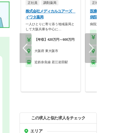
正社員
調剤薬局
正社員
病院・クリニッ
株式会社メディカルユアーズ
医療法人社団丸山会 八戸
イワタ薬局
病院
一人ひとりに寄り添う地域薬局と
病院薬剤師の募集です！
して大阪兵庫を中心に…
【年収】350万円～45
【年収】420万円～600万円
位
大阪府 東大阪市
大阪府 東大阪市
近鉄奈良線 若江岩田駅
近鉄奈良線 八戸ノ里駅
この求人と似た求人をチェック
エリア