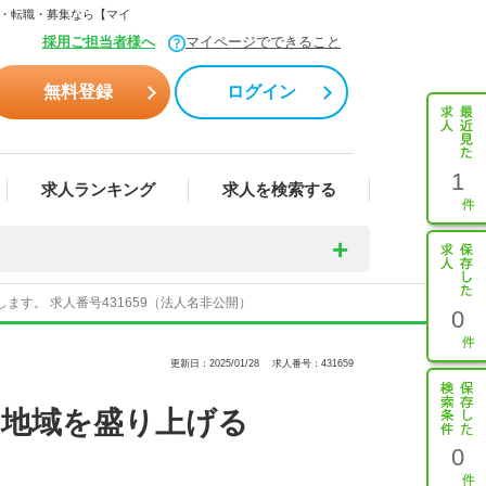
人・転職・募集なら【マイ
採用ご担当者様へ
マイページでできること
無料登録
ログイン
1
求人ランキング
求人を検索する
す。 求人番号431659（法人名非公開）
0
更新日：2025/01/28
求人番号：431659
！地域を盛り上げる
0