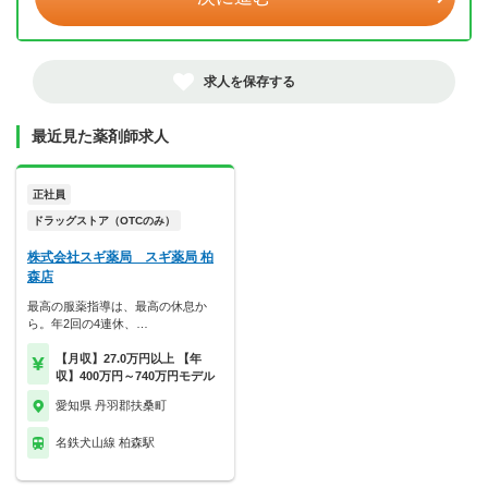
求人を保存する
最近見た薬剤師求人
正社員
ドラッグストア（OTCのみ）
株式会社スギ薬局 スギ薬局 柏
森店
最高の服薬指導は、最高の休息か
ら。年2回の4連休、…
【月収】27.0万円以上 【年
収】400万円～740万円モデル
愛知県 丹羽郡扶桑町
名鉄犬山線 柏森駅