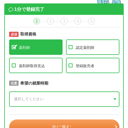
1分で登録完了
1
2
3
4
5
取得資格
必須
必須
薬剤師
認定薬剤師
薬剤師取得見込
登録販売者
取得予定年
希望の就業時期
必須
任意
年 3月
次に進む