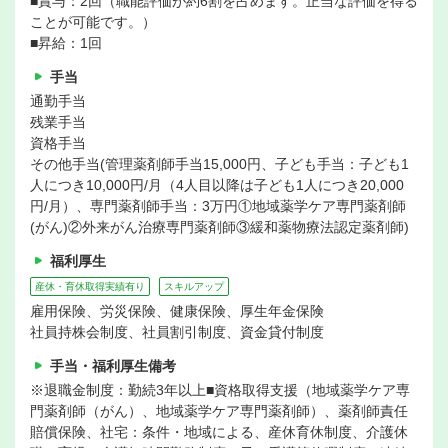
■賞与：2回（職能評価が約6割を占めます。正当な評価を得る
ことが可能です。）
■昇給：1回
手当
通勤手当
残業手当
資格手当
その他手当(管理薬剤師手当15,000円、子ども手当：子ども1
人につき10,000円/月（4人目以降は子ども1人につき20,000
円/月）、専門薬剤師手当：3万円①地域薬学ケア専門薬剤師
(がん)②外来がん治療専門薬剤師③緩和薬物療法認定薬剤師)
福利厚生
産休・育休取得実績有り
スキルアップ
雇用保険、労災保険、健康保険、厚生年金保険
社員持株会制度、社員割引制度、資金貸付制度
手当・福利厚生備考
※退職金制度：勤続3年以上■資格取得支援（地域薬学ケア専
門薬剤師（がん）、地域薬学ケア専門薬剤師）、薬剤師責任
賠償保険、社宅：条件・地域による、産休育休制度、介護休