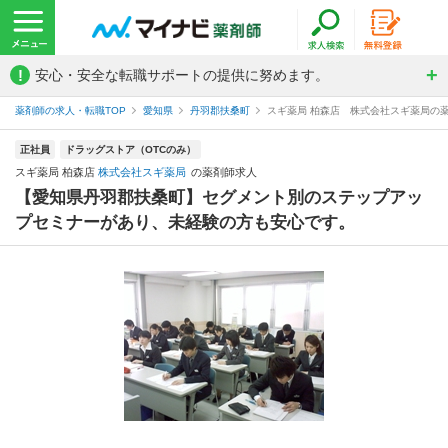
!
安心・安全な転職サポートの提供に努めます。
薬剤師の求人・転職TOP
愛知県
丹羽郡扶桑町
スギ薬局 柏森店 株式会社スギ薬局の
正社員
ドラッグストア（OTCのみ）
スギ薬局 柏森店
株式会社スギ薬局
の薬剤師求人
【愛知県丹羽郡扶桑町】セグメント別のステップアッ
プセミナーがあり、未経験の方も安心です。