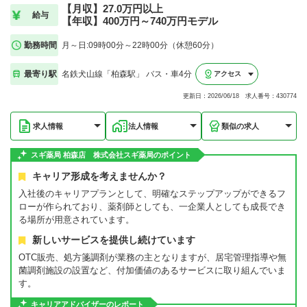
【月収】27.0万円以上
給与
【年収】400万円～740万円モデル
勤務時間
月～日:09時00分～22時00分（休憩60分）
最寄り駅
名鉄犬山線「柏森駅」 バス・車4分
アクセス
更新日：2026/06/18 求人番号：430774
求人情報
法人情報
類似の求人
スギ薬局 柏森店 株式会社スギ薬局のポイント
キャリア形成を考えませんか？
入社後のキャリアプランとして、明確なステップアップができるフ
ローが作られており、薬剤師としても、一企業人としても成長でき
る場所が用意されています。
新しいサービスを提供し続けています
OTC販売、処方箋調剤が業務の主となりますが、居宅管理指導や無
菌調剤施設の設置など、付加価値のあるサービスに取り組んでいま
す。
キャリアアドバイザーのレポート