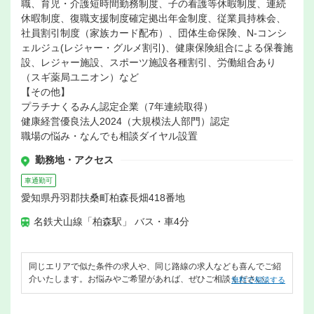
職、育児・介護短時間勤務制度、子の看護等休暇制度、連続
休暇制度、復職支援制度確定拠出年金制度、従業員持株会、
社員割引制度（家族カード配布）、団体生命保険、N-コンシ
ェルジュ(レジャー・グルメ割引)、健康保険組合による保養施
設、レジャー施設、スポーツ施設各種割引、労働組合あり
（スギ薬局ユニオン）など
【その他】
プラチナくるみん認定企業（7年連続取得）
健康経営優良法人2024（大規模法人部門）認定
職場の悩み・なんでも相談ダイヤル設置
勤務地・アクセス
車通勤可
愛知県丹羽郡扶桑町柏森長畑418番地
名鉄犬山線「柏森駅」 バス・車4分
同じエリアで似た条件の求人や、同じ路線の求人なども喜んでご紹
介いたします。お悩みやご希望があれば、ぜひご相談ください。
無料で相談する