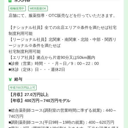
求人内容
積極採用中
WEB面接OK
店舗にて、服薬指導・OTC販売などを行っていただきます。
【ナショナル社員】全ての出店エリア※条件を満たせば社宅
制度利用可能
【リージョナル社員】北関東・南関東・北陸・中部・関西リ
ージョナル※条件を満たせば
社宅制度利用可能
【エリア社員】拠点から片道90分又は50km圏内
■診療（営業）時間・・・月～日／9：00～22：00
■休診（定休）日・・・週休2日
給与
年収700万円以上可
【月収】27.0万円以上
【年収】400万円～740万円モデル
■総合薬剤師コース(調剤室の営業時間に準ずる就業)：440～
740万円
■調剤薬剤師コース(平日9時～19時の就業)：400～620万円